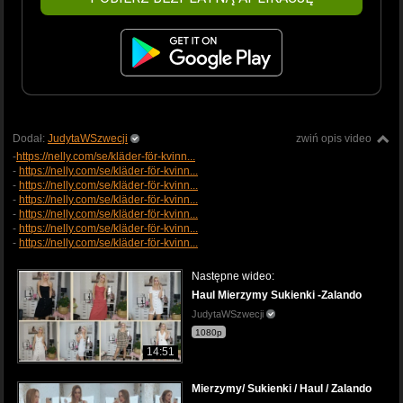
Dodał:
JudytaWSzwecji
zwiń opis video
-
https://nelly.com/se/kläder-för-kvinn...
-
https://nelly.com/se/kläder-för-kvinn...
-
https://nelly.com/se/kläder-för-kvinn...
-
https://nelly.com/se/kläder-för-kvinn...
-
https://nelly.com/se/kläder-för-kvinn...
-
https://nelly.com/se/kläder-för-kvinn...
-
https://nelly.com/se/kläder-för-kvinn...
Następne wideo:
Haul Mierzymy Sukienki -Zalando
JudytaWSzwecji
1080p
14:51
Mierzymy/ Sukienki / Haul / Zalando