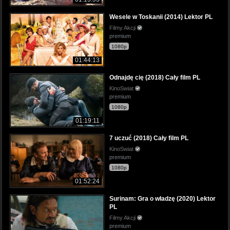
Wesele w Toskanii (2014) Lektor PL
Filmy Akcji
premium
1080p
01:44:13
Odnajdę cię (2018) Cały film PL
KinoSwiat
premium
1080p
01:19:11
7 uczuć (2018) Cały film PL
KinoSwiat
premium
1080p
01:52:24
Surinam: Gra o władzę (2020) Lektor
PL
Filmy Akcji
premium