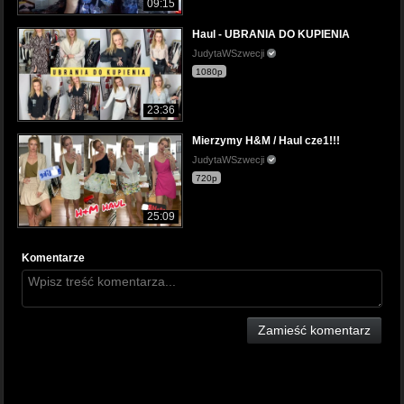
09:15
Haul - UBRANIA DO KUPIENIA
JudytaWSzwecji
1080p
23:36
Mierzymy H&M / Haul cze1!!!
JudytaWSzwecji
720p
25:09
Komentarze
Zamieść komentarz