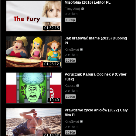
Mizofobia (2016) Lektor PL
Filmy Akcji
premium
1080p
01:52:15
Jak uratować mamę (2015) Dubbing
PL
KinoSwiat
premium
1080p
01:26:12
Porucznik Kabura Odcinek 9 (Cyber
Tusk)
Kabura
premium
1080p
10:40
Prawdziwe życie aniołów (2022) Cały
film PL
KinoSwiat
premium
1080p
01:15:53