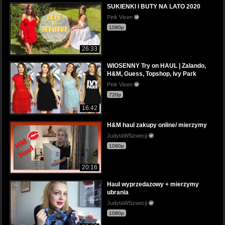
SUKIENKI I BUTY NA LATO 2020
Pink Vixen
1080p
26:33
WIOSENNY Try on HAUL | Zalando,
H&M, Guess, Topshop, Ivy Park
Pink Vixen
720p
16:42
H&M haul zakupy online/ mierzymy
JudytaWSzwecji
1080p
20:16
Haul wyprzedazowy + mierzymy
ubrania
JudytaWSzwecji
1080p