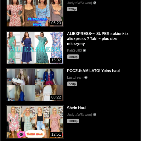
JudytaWSzwecji
720p
06:23
ALIEXPRESS~~ SUPER sukienki z
aliexpress ? Tak! ~ plus size
mierzymy
KatiGol83
1080p
15:02
POCZUŁAM LATO! Yoins haul
Lastdream
720p
08:22
Shein Haul
JudytaWSzwecji
1080p
12:51