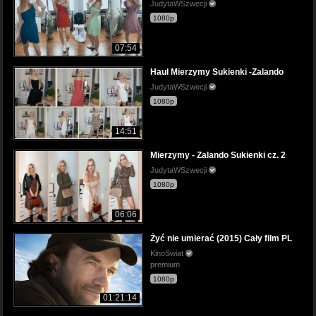
JudytaWSzwecji
1080p
07:54
Haul Mierzymy Sukienki -Zalando
JudytaWSzwecji
1080p
14:51
Mierzymy - Zalando Sukienki cz. 2
JudytaWSzwecji
1080p
06:06
Żyć nie umierać (2015) Cały film PL
KinoSwiat
premium
1080p
01:21:14