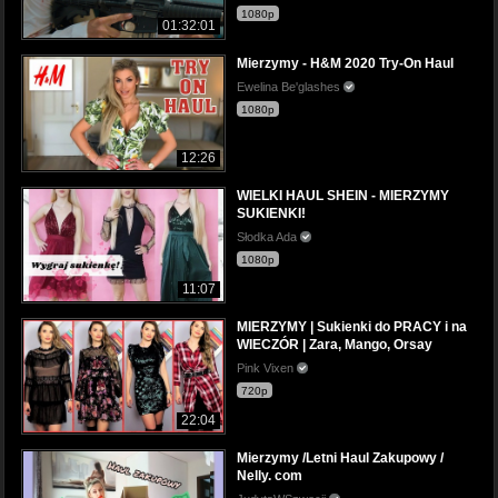
1080p
01:32:01
Mierzymy - H&M 2020 Try-On Haul
Ewelina Be'glashes
1080p
12:26
WIELKI HAUL SHEIN - MIERZYMY
SUKIENKI!
Słodka Ada
1080p
11:07
MIERZYMY | Sukienki do PRACY i na
WIECZÓR | Zara, Mango, Orsay
Pink Vixen
720p
22:04
Mierzymy /Letni Haul Zakupowy /
Nelly. com