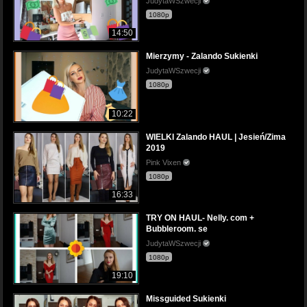
JudytaWSzwecji
1080p
14:50
Mierzymy - Zalando Sukienki
JudytaWSzwecji
1080p
10:22
WIELKI Zalando HAUL | Jesień/Zima
2019
Pink Vixen
1080p
16:33
TRY ON HAUL- Nelly. com +
Bubbleroom. se
JudytaWSzwecji
1080p
19:10
Missguided Sukienki