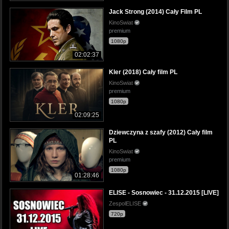
Jack Strong (2014) Cały Film PL
KinoSwiat
premium
1080p
02:02:37
Kler (2018) Cały film PL
KinoSwiat
premium
1080p
02:09:25
Dziewczyna z szafy (2012) Cały film
PL
KinoSwiat
premium
1080p
01:28:46
ELISE - Sosnowiec - 31.12.2015 [LIVE]
ZespolELISE
720p