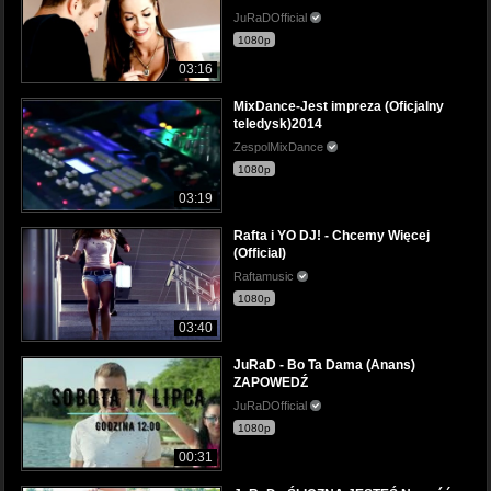
JuRaDOfficial
1080p
03:16
MixDance-Jest impreza (Oficjalny
teledysk)2014
ZespolMixDance
1080p
03:19
Rafta i YO DJ! - Chcemy Więcej
(Official)
Raftamusic
1080p
03:40
JuRaD - Bo Ta Dama (Anans)
ZAPOWEDŹ
JuRaDOfficial
1080p
00:31