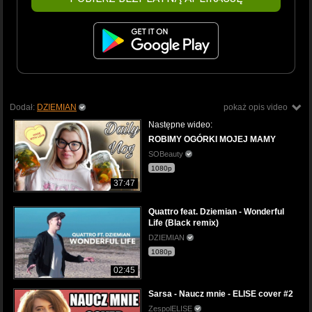
Dodał:
DZIEMIAN
pokaż opis video
Następne wideo:
ROBIMY OGÓRKI MOJEJ MAMY
SOBeauty
1080p
37:47
Quattro feat. Dziemian - Wonderful
Life (Black remix)
DZIEMIAN
1080p
02:45
Sarsa - Naucz mnie - ELISE cover #2
ZespolELISE