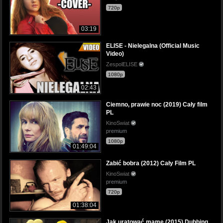
720p
03:19
ELISE - Nielegalna (Official Music
Video)
ZespolELISE
1080p
02:43
Ciemno, prawie noc (2019) Cały film
PL
KinoSwiat
premium
1080p
01:49:04
Zabić bobra (2012) Cały Film PL
KinoSwiat
premium
720p
01:38:04
Jak uratować mamę (2015) Dubbing