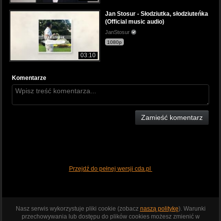
Jan Stosur - Słodziutka, słodziuteńka
(Official music audio)
JanStosur
1080p
03:10
Komentarze
Zamieść komentarz
Przejdź do pełnej wersji cda.pl
Nasz serwis wykorzystuje pliki cookie (zobacz
naszą politykę
). Warunki
przechowywania lub dostępu do plików cookies możesz zmienić w