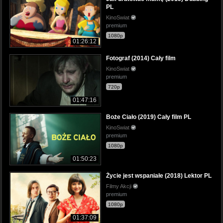
PL
KinoSwiat
premium
1080p
01:26:12
Fotograf (2014) Cały film
KinoSwiat
premium
720p
01:47:16
Boże Ciało (2019) Cały film PL
KinoSwiat
premium
1080p
01:50:23
Życie jest wspaniałe (2018) Lektor PL
Filmy Akcji
premium
1080p
01:37:09