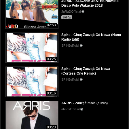
JuRaD - ŚLICZNA JESTEŚ Nowość
Disco Polo Wakacje 2018
JuRaDOfficial
1080p
02:53
Spike - Chcę Zacząć Od Nowa (Nano
Radio Edit)
SPIKEofficial
03:25
Spike - Chcę Zacząć Od Nowa
(Cortess One Remix)
SPIKEofficial
03:16
ARRIS - Zakręć mnie (audio)
aRRisOfficial
03:23