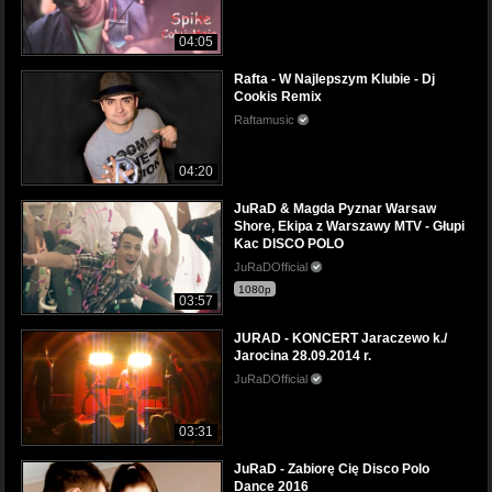
04:05
Rafta - W Najlepszym Klubie - Dj
Cookis Remix
Raftamusic
04:20
JuRaD & Magda Pyznar Warsaw
Shore, Ekipa z Warszawy MTV - Głupi
Kac DISCO POLO
JuRaDOfficial
1080p
03:57
JURAD - KONCERT Jaraczewo k./
Jarocina 28.09.2014 r.
JuRaDOfficial
03:31
JuRaD - Zabiorę Cię Disco Polo
Dance 2016