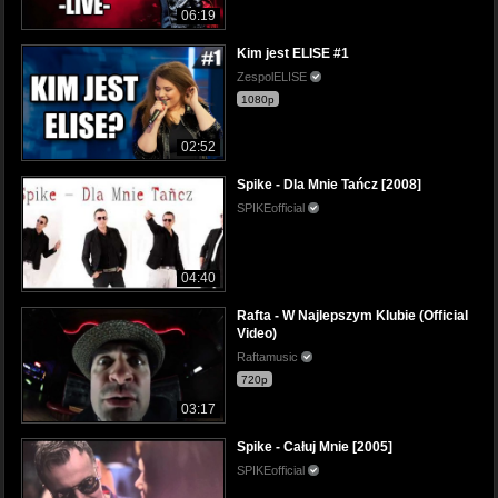
06:19
Kim jest ELISE #1
ZespolELISE
1080p
02:52
Spike - Dla Mnie Tańcz [2008]
SPIKEofficial
04:40
Rafta - W Najlepszym Klubie (Official
Video)
Raftamusic
720p
03:17
Spike - Całuj Mnie [2005]
SPIKEofficial