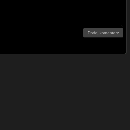
Dodaj komentarz