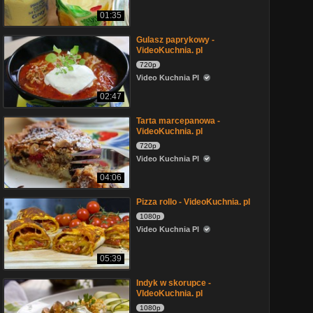
01:35
Gulasz paprykowy -
VideoKuchnia. pl
720p
Video Kuchnia Pl
02:47
Tarta marcepanowa -
VideoKuchnia. pl
720p
Video Kuchnia Pl
04:06
Pizza rollo - VideoKuchnia. pl
1080p
Video Kuchnia Pl
05:39
Indyk w skorupce -
VIdeoKuchnia. pl
1080p