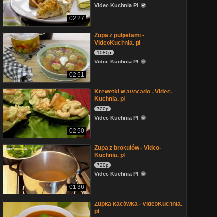
Video Kuchnia Pl
02:27
Zupa z pulpetami -
VideoKuchnia. pl
1080p
Video Kuchnia Pl
02:51
Krewetki w avocado - Video-
Kuchnia. pl
720p
Video Kuchnia Pl
02:50
Zupa z brokułów - Video-
Kuchnia. pl
720p
Video Kuchnia Pl
01:36
Zupka kacówka - VideoKuchnia.
pl