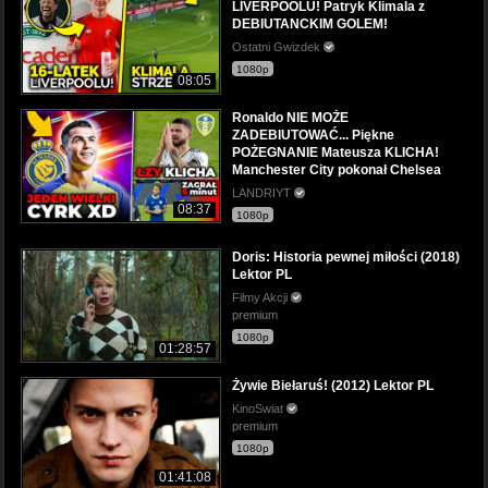
LIVERPOOLU! Patryk Klimala z
DEBIUTANCKIM GOLEM!
Ostatni Gwizdek
1080p
08:05
Ronaldo NIE MOŻE
ZADEBIUTOWAĆ... Piękne
POŻEGNANIE Mateusza KLICHA!
Manchester City pokonał Chelsea
LANDRIYT
08:37
1080p
Doris: Historia pewnej miłości (2018)
Lektor PL
Filmy Akcji
premium
1080p
01:28:57
Żywie Biełaruś! (2012) Lektor PL
KinoSwiat
premium
1080p
01:41:08