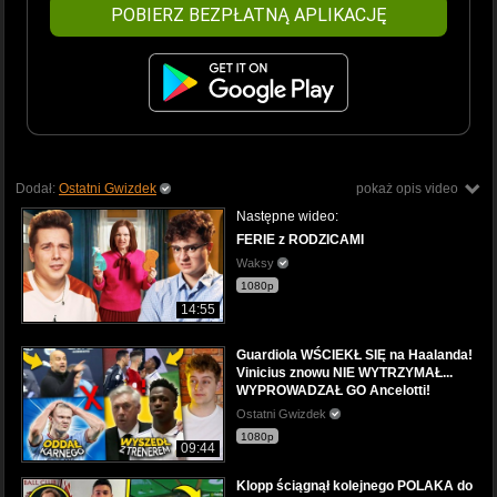
POBIERZ BEZPŁATNĄ APLIKACJĘ
Dodał:
Ostatni Gwizdek
pokaż opis video
Następne wideo:
FERIE z RODZICAMI
Waksy
1080p
14:55
Guardiola WŚCIEKŁ SIĘ na Haalanda!
Vinicius znowu NIE WYTRZYMAŁ...
WYPROWADZAŁ GO Ancelotti!
Ostatni Gwizdek
1080p
09:44
Klopp ściągnął kolejnego POLAKA do