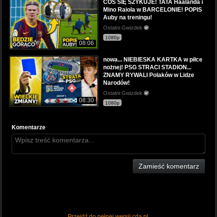
COŚ SIĘ SZYKUJE! TATA Haalanda i
Mino Raiola w BARCELONIE! POPIS
Auby na treningu!
Ostatni Gwizdek
1080p
08:06
nowa... NIEBIESKA KARTKA w piłce
nożnej! PSG STRACI STADION...
ZNAMY RYWALI Polaków w Lidze
Narodów!
Ostatni Gwizdek
08:30
1080p
Komentarze
Zamieść komentarz
Przejdź do pełnej wersji cda.pl