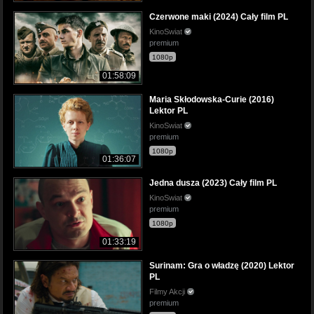
Czerwone maki (2024) Cały film PL
KinoSwiat
premium
1080p
01:58:09
Maria Skłodowska-Curie (2016)
Lektor PL
KinoSwiat
premium
1080p
01:36:07
Jedna dusza (2023) Cały film PL
KinoSwiat
premium
1080p
01:33:19
Surinam: Gra o władzę (2020) Lektor
PL
Filmy Akcji
premium