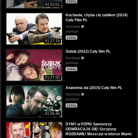
1080p
01:32:01
Kochanie, chyba cię zabiłem (2014)
Cały Film PL
KinoSwiat
premium
1080p
01:27:19
Śubuk (2022) Cały film PL
KinoSwiat
premium
1080p
01:47:00
Anatomia zła (2015) Cały film PL
KinoSwiat
premium
1080p
01:56:46
DYMY w PZPN! Sponsorzy
ODWRACAJĄ SIĘ! Szczęsny
ROZBAWIŁ! Messi już w Interze Miami