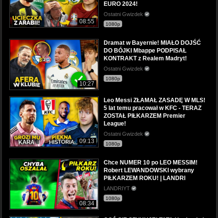
EURO 2024!
Ostatni Gwizdek
08:55
1080p
Dramat w Bayernie! MIAŁO DOJŚĆ
DO BÓJKI Mbappe PODPISAŁ
KONTRAKT z Realem Madryt!
Ostatni Gwizdek
1080p
10:27
Leo Messi ZŁAMAŁ ZASADĘ W MLS!
5 lat temu pracował w KFC - TERAZ
ZOSTAŁ PIŁKARZEM Premier
League!
Ostatni Gwizdek
09:13
1080p
Chce NUMER 10 po LEO MESSIM!
Robert LEWANDOWSKI wybrany
PIŁKARZEM ROKU! | LANDRI
LANDRIYT
1080p
08:34