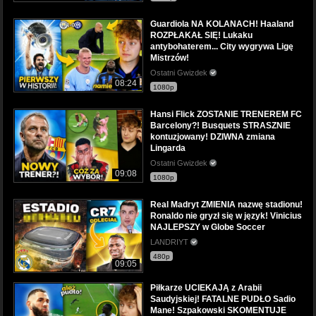
Guardiola NA KOLANACH! Haaland
ROZPŁAKAŁ SIĘ! Lukaku
antybohaterem... City wygrywa Ligę
Mistrzów!
Ostatni Gwizdek
08:24
1080p
Hansi Flick ZOSTANIE TRENEREM FC
Barcelony?! Busquets STRASZNIE
kontuzjowany! DZIWNA zmiana
Lingarda
Ostatni Gwizdek
09:08
1080p
Real Madryt ZMIENIA nazwę stadionu!
Ronaldo nie gryzł się w język! Vinicius
NAJLEPSZY w Globe Soccer
LANDRIYT
480p
09:05
Piłkarze UCIEKAJĄ z Arabii
Saudyjskiej! FATALNE PUDŁO Sadio
Mane! Szpakowski SKOMENTUJE