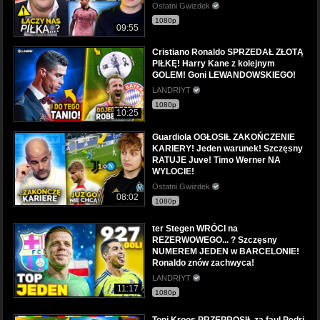
Ostatni Gwizdek
1080p
09:55
Cristiano Ronaldo SPRZEDAŁ ZŁOTĄ
PIŁKĘ! Harry Kane z kolejnym
GOLEM! Goni LEWANDOWSKIEGO!
LANDRIYT
1080p
10:25
Guardiola OGŁOSIŁ ZAKOŃCZENIE
KARIERY! Jeden warunek! Szczęsny
RATUJE Juve! Timo Werner NA
WYLOCIE!
Ostatni Gwizdek
08:02
1080p
ter Stegen WRÓCI na
REZERWOWEGO... ? Szczęsny
NUMEREM JEDEN w BARCELONIE!
Ronaldo znów zachwyca!
LANDRIYT
11:17
1080p
Toni Kroos PRZEPROSIŁ za faul Pedri