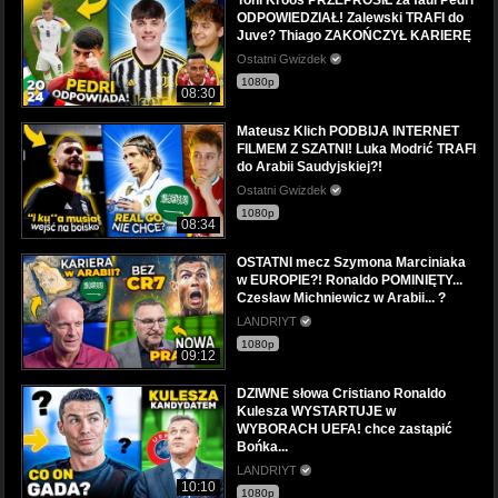
ODPOWIEDZIAŁ! Zalewski TRAFI do
Juve? Thiago ZAKOŃCZYŁ KARIERĘ
Ostatni Gwizdek
1080p
08:30
Mateusz Klich PODBIJA INTERNET
FILMEM Z SZATNI! Luka Modrić TRAFI
do Arabii Saudyjskiej?!
Ostatni Gwizdek
1080p
08:34
OSTATNI mecz Szymona Marciniaka
w EUROPIE?! Ronaldo POMINIĘTY...
Czesław Michniewicz w Arabii... ?
LANDRIYT
1080p
09:12
DZIWNE słowa Cristiano Ronaldo
Kulesza WYSTARTUJE w
WYBORACH UEFA! chce zastąpić
Bońka...
LANDRIYT
10:10
1080p