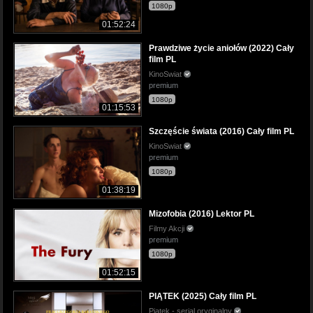
1080p
01:52:24
Prawdziwe życie aniołów (2022) Cały
film PL
KinoSwiat
premium
1080p
01:15:53
Szczęście świata (2016) Cały film PL
KinoSwiat
premium
1080p
01:38:19
Mizofobia (2016) Lektor PL
Filmy Akcji
premium
1080p
01:52:15
PIĄTEK (2025) Cały film PL
Piątek - serial oryginalny