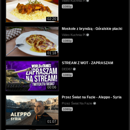
Video Kuchnia Pl
1080p
02:20
Moskole z bryndzą - Góralskie placki
Video Kuchnia Pl
1080p
01:18
STREAM Z WOT - ZAPRASZAM
DED87
1080p
00:06
Przez Świat na Fazie - Aleppo - Syria
Przez Świat Na Fazie
1080p
01:07