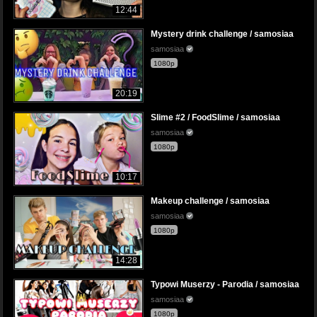
12:44
Mystery drink challenge / samosiaa
samosiaa
1080p
20:19
Slime #2 / FoodSlime / samosiaa
samosiaa
1080p
10:17
Makeup challenge / samosiaa
samosiaa
1080p
14:28
Typowi Muserzy - Parodia / samosiaa
samosiaa
1080p