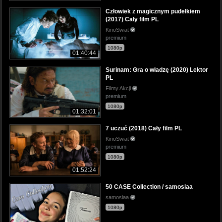
Człowiek z magicznym pudełkiem
(2017) Cały film PL
KinoSwiat
premium
1080p
01:40:44
Surinam: Gra o władzę (2020) Lektor
PL
Filmy Akcji
premium
1080p
01:32:01
7 uczuć (2018) Cały film PL
KinoSwiat
premium
1080p
01:52:24
50 CASE Collection / samosiaa
samosiaa
1080p