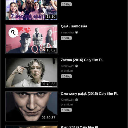
1080p
13:10
Q&A / samosiaa
samosiaa
1080p
10:02
Zaćma (2016) Cały film PL
KinoSwiat
premium
1080p
01:49:33
Czerwony pająk (2015) Cały film PL
KinoSwiat
premium
1080p
01:30:37
Kler (2018) Cały film PL