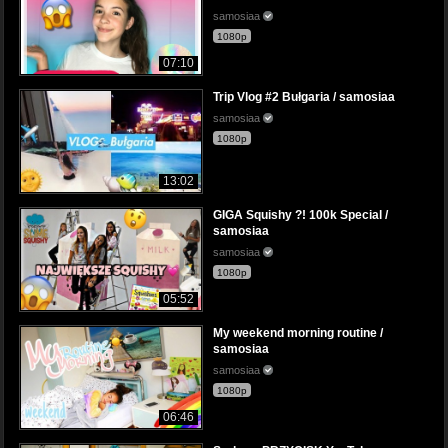
samosiaa
1080p
07:10
Trip Vlog #2 Bułgaria / samosiaa
samosiaa
1080p
13:02
GIGA Squishy ?! 100k Special /
samosiaa
samosiaa
1080p
05:52
My weekend morning routine /
samosiaa
samosiaa
1080p
06:46