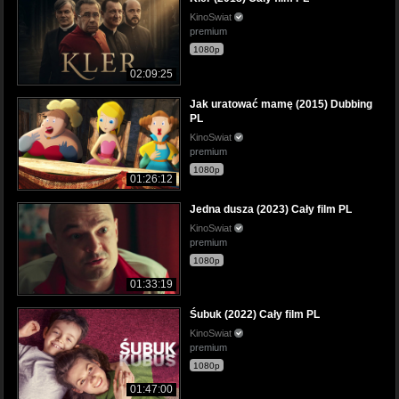
KinoSwiat
premium
1080p
02:09:25
Jak uratować mamę (2015) Dubbing
PL
KinoSwiat
premium
1080p
01:26:12
Jedna dusza (2023) Cały film PL
KinoSwiat
premium
1080p
01:33:19
Śubuk (2022) Cały film PL
KinoSwiat
premium
1080p
01:47:00