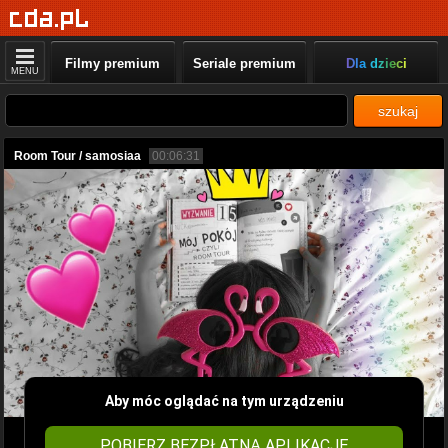
Filmy premium
Seriale premium
Dla dzieci
MENU
szukaj
Room Tour / samosiaa
00:06:31
Aby móc oglądać na tym urządzeniu
POBIERZ BEZPŁATNĄ APLIKACJĘ