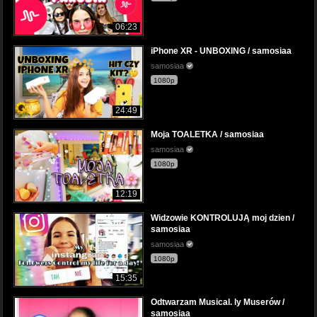
06:23
iPhone XR - UNBOXING / samosiaa
samosiaa
1080p
24:49
Moja TOALETKA / samosiaa
samosiaa
1080p
12:19
Widzowie KONTROLUJĄ moj dzien /
samosiaa
samosiaa
1080p
15:35
Odtwarzam Musical. ly Muserów /
samosiaa