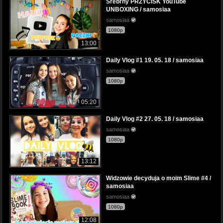
Srebrny PRZYCISK YouTube
UNBOXING / samosiaa
samosiaa
1080p
13:00
Daily Vlog #1 19. 05. 18 / samosiaa
samosiaa
1080p
05:20
Daily Vlog #2 27. 05. 18 / samosiaa
samosiaa
1080p
13:12
Widzowie decyduja o moim Slime #4 /
samosiaa
samosiaa
1080p
12:08