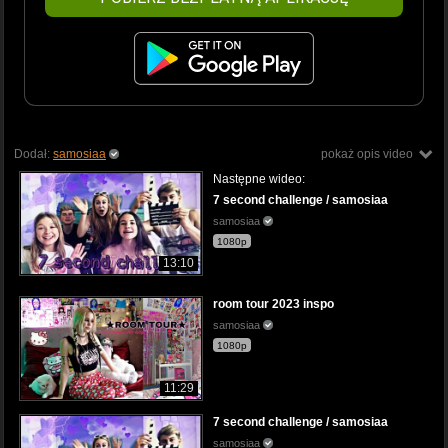
Dodał:
samosiaa
pokaż opis video
Następne wideo:
7 second challenge / samosiaa
samosiaa
1080p
13:10
room tour 2023 inspo
samosiaa
1080p
11:29
7 second challenge / samosiaa
samosiaa