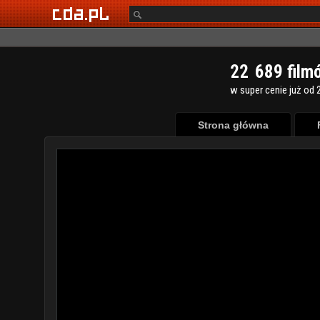
2
2
6
8
9
film
w super cenie już od 2
Strona główna