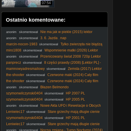
07:54
Ostatnio komentowane:
Nie ma jak w piekle (2015) lektor
anonim
skomentował
3. 6. Jazda . nap
anonim
skomentował
marcin-nocon-1983
Tylko zwierzęta nie błądzą
skomentował
(2019) Lektor PL
miro1808
Wspomnienie matki (2026) Lektor
skomentował
PL
Przenicowany świat 2008 720p Lektor
anonim
skomentował
PL
panprecz
8 części prawdy (2008) [Lektor PL] -
skomentował
Vantage Point
mamnowyadresmailowy
Zemsta (2017) Lektor
skomentował
PL
the-shooter
Czerwone maki (2024) Cały film
skomentował
PL
the-shooter
Czerwone maki (2024) Cały film
skomentował
PL
Błazen Belmondo
anonim
skomentował
szymonwilczynski0404
HP 2007 PL
skomentował
szymonwilczynski0404
HP 2005 PL
skomentował
Nowe Akta UFO i Rewelacje o Obcych
anonim
skomentował
Leniwiec17
Stare grzechy mają długie cienie
skomentował
(2014) Lektor PL
szymonwilczynski0404
HP 2001 PL
skomentował
Leniwiec17
Stare grzechy mają długie cienie
skomentował
(2014) Lektor PL
Nocna zmiana - Turno Nocturno (2024)
anonim
skomentował