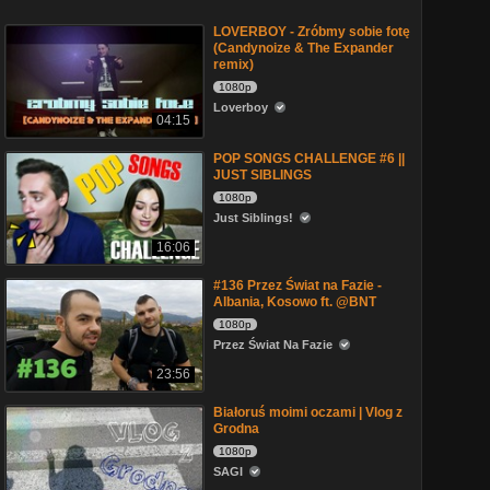
LOVERBOY - Zróbmy sobie fotę
(Candynoize & The Expander
remix)
1080p
Loverboy
04:15
POP SONGS CHALLENGE #6 ||
JUST SIBLINGS
1080p
Just Siblings!
16:06
#136 Przez Świat na Fazie -
Albania, Kosowo ft. @BNT
1080p
Przez Świat Na Fazie
23:56
Białoruś moimi oczami | Vlog z
Grodna
1080p
SAGI