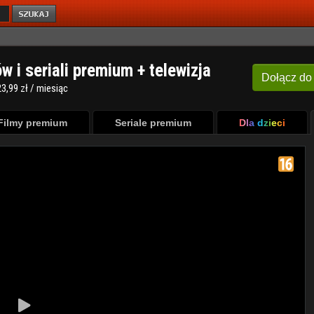
ów i seriali premium + telewizja
Dołącz
do
3,99 zł / miesiąc
Filmy premium
Seriale premium
Dla dzieci