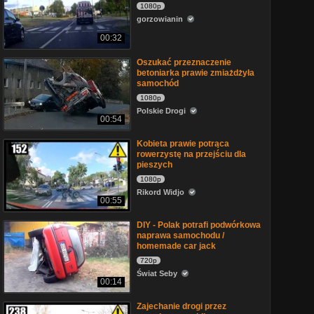
1080p
gorzowianin
00:32
Oszukać przeznaczenie
betoniarka prawie zmiażdżyła
samochód
1080p
Polskie Drogi
00:54
Kobieta prawie potrąca
rowerzystę na przejściu dla
pieszych
1080p
Rikord Widjo
00:55
DIY - Polak potrafi podwórkowa
naprawa samochodu /
homemade car jack
720p
Świat Seby
00:14
Zajechanie drogi przez