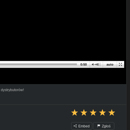
0:50
auto
 dystrybutorów!
Embed
Zgłoś