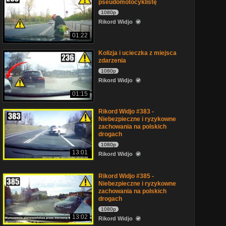
pseudomotocyklistę
1080p
Rikord Widjo
01:22
Kolizja i ucieczka z miejsca
zdarzenia
1080p
Rikord Widjo
01:15
Rikord Widjo #383 -
Niebezpieczne i ryzykowne
zachowania na polskich
drogach
1080p
13:01
Rikord Widjo
Rikord Widjo #385 -
Niebezpieczne i ryzykowne
zachowania na polskich
drogach
1080p
13:02
Rikord Widjo