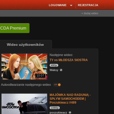
LOGOWANIE
REJESTRACJA
+ dodaj wideo
 CDA Premium
Wideo użytkowników
Następne wideo:
TY vs MŁODSZA SIOSTRA
480p
Waksy
10:07
Autoodtwarzanie następnego wideo
on
MAJÓWKA NAD RADUNIĄ -
SPŁYW SAMOCHODEM |
Poszukiwacz #489
1080p
poszukiwacz