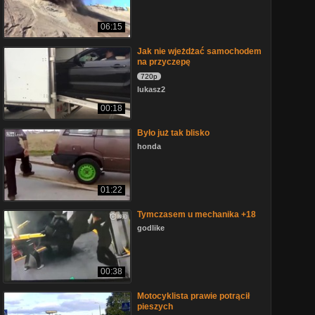
06:15
Jak nie wjeżdżać samochodem
na przyczepę
720p
lukasz2
00:18
Było już tak blisko
honda
01:22
Tymczasem u mechanika +18
godlike
00:38
Motocyklista prawie potrącił
pieszych