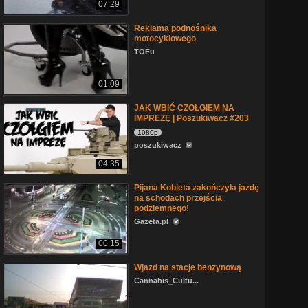
07:29
Reklama podnośnika
motocyklowego
TOFu
01:09
JAK WBIĆ CZOŁGIEM NA
IMPREZĘ | Poszukiwacz #203
1080p
poszukiwacz
04:35
Pijana Kobieta zakończyła jazdę
na schodach przejścia
podziemnego!
Gazeta.pl
00:15
Wjazd na stacje benzynową
Cannabis_Cultu...