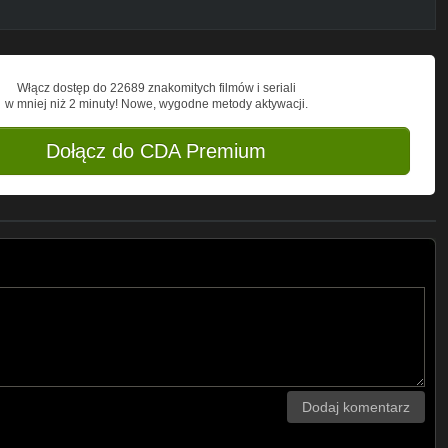
Włącz dostęp do 22689 znakomitych filmów i seriali
w mniej niż 2 minuty! Nowe, wygodne metody aktywacji.
Dołącz do CDA Premium
Dodaj komentarz