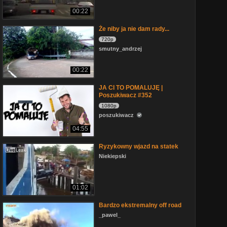
00:22
Że niby ja nie dam rady...
720p
smutny_andrzej
00:22
JA CI TO POMALUJĘ |
Poszukiwacz #352
1080p
poszukiwacz
04:55
Ryzykowny wjazd na statek
Niekiepski
01:02
Bardzo ekstremalny off road
_pawel_