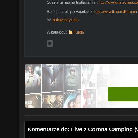
Obserwuj nas na Instagramie :
http://www.instagram.
Bądź na bieżąco Facebook:
http://www.fb.com/Kamper
pokaż cały opis
Mapa z naszymi wszystkimi, dokładnymi i bezpłatnymi
http://bit.ly/35aEtKY
W katalogu:
Turcja
Zrzuć się na paliwo do Groszka, lub pomóż nam w roz
Wsparcie:
http://bit.ly/2KwTRJO
W podróży korzystamy z:
Gadżety
http://bit.ly/2PEMm5e
Grill bezdymny
http://bit.ly/3cONUoc
Panele solarne
http://bit.ly/37HbU9Y
Płatności
http://bit.ly/2Y3WpVi
Przewodniki
http://bit.ly/33sD0OJ
Translator
http://bit.ly/2s9mINZ
Wyciskarka
http://bit.ly/2SnS3XJ
Komentarze do: Live z Corona Camping (v