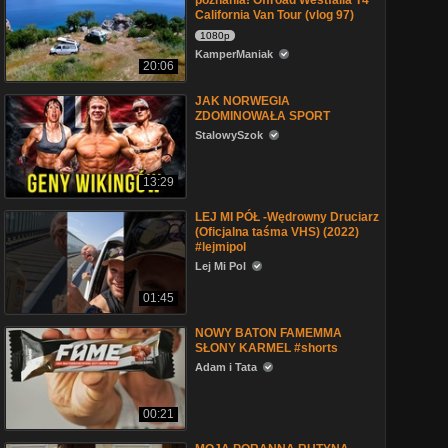
poznania! Offroad Westfalia T4
California Van Tour (vlog 97)
1080p
KamperManiak
20:06
JAK NORWEGIA
ZDOMINOWAŁA SPORT
StalowySzok
13:29
LEJ MI PÓŁ -Wędrowny Druciarz
(Oficjalna taśma VHS) (2022)
#lejmipol
Lej Mi Pol
01:45
NOWY BATON FAMEMMA
SŁONY KARMEL #shorts
Adam i Tata
00:21