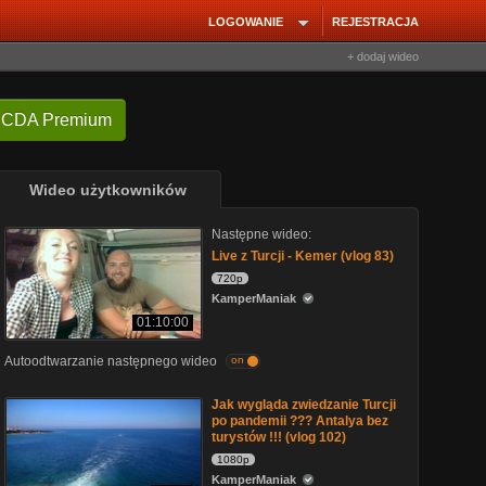
LOGOWANIE
REJESTRACJA
+ dodaj wideo
 CDA Premium
Wideo użytkowników
Następne wideo:
Live z Turcji - Kemer (vlog 83)
720p
KamperManiak
01:10:00
Autoodtwarzanie następnego wideo
on
Jak wygląda zwiedzanie Turcji
po pandemii ??? Antalya bez
turystów !!! (vlog 102)
1080p
KamperManiak