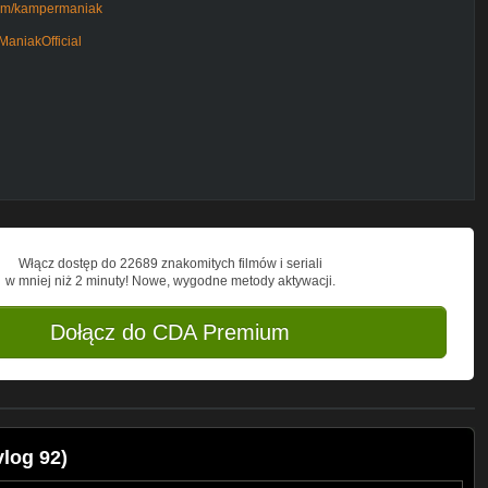
com/kampermaniak
ManiakOfficial
 miejscówkami #nadzikonajlepiej
woju kanału
Włącz dostęp do 22689 znakomitych filmów i seriali
w mniej niż 2 minuty! Nowe, wygodne metody aktywacji.
Dołącz do CDA Premium
log 92)