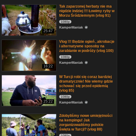
Tak zaparzonej herbaty nie ma
nigdzie indziej !!! Łowimy ryby w
Morzu Śródziemnym (vlog 91)
1080p
KamperManiak
25:47
Vlog !!! Będzie ogień , akrobacje
i alternatywne sposoby na
zarabianie w podróży (vlog 100)
1080p
KamperManiak
16:22
W Turcji robi się coraz bardziej
dramatycznie! Nie wiemy gdzie
schować się przed epidemią
(vlog 85)
1080p
25:22
KamperManiak
Zdobyliśmy nowe umiejętności
na kempingu! Jak
zorganizowaliśmy polskie
święta w Turcji? (vlog 88)
1080p