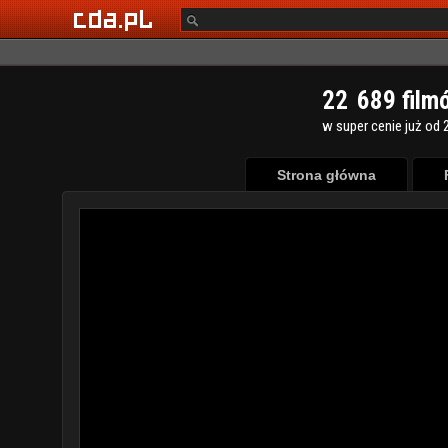
2
2
6
8
9
film
w super cenie już od 2
Strona główna