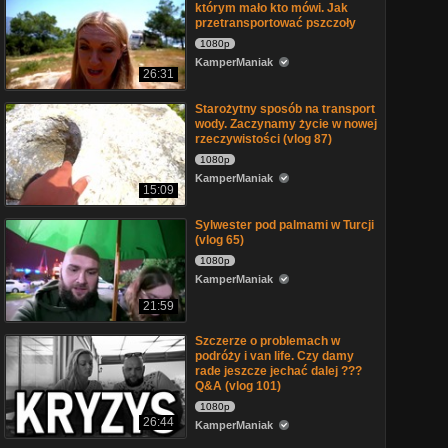
którym mało kto mówi. Jak
przetransportować pszczoły
1080p
KamperManiak
26:31
Starożytny sposób na transport
wody. Zaczynamy życie w nowej
rzeczywistości (vlog 87)
1080p
KamperManiak
15:09
Sylwester pod palmami w Turcji
(vlog 65)
1080p
KamperManiak
21:59
Szczerze o problemach w
podróży i van life. Czy damy
rade jeszcze jechać dalej ???
Q&A (vlog 101)
1080p
26:44
KamperManiak