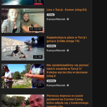
21:31
Live z Turcji - Kemer (vlog 83)
720p
KamperManiak
01:10:00
Najpiękniejsza plaża w Turcji i
gorące źródła (vloga 74)
1080p
KamperManiak
21:36
Nie spodziewaliśmy się poznać
takich smaków w Turcji !!!
Kolejna wycieczka w nieznane
(vlog 8
1080p
17:21
KamperManiak
Pierwsza impreza w czasie
pandemii na Corona Camp,
która odbyła się z konkretnego
powodu (vlo