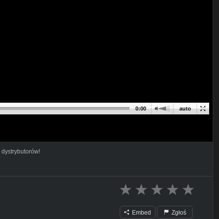
0:00
auto
 dystrybutorów!
Embed
Zgłoś