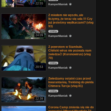
22:55
KamperManiak
Z miodem nie wyszło, ale
liczymy, że teraz się uda !!! Czy
już jesteśmy wędkarzami? (vlog
93)
1080p
24:09
KamperManiak
Z powrotem w Stambule.
Chiński wirus nie pozwala nam
zwiedzać! (Koronowirus) (vlog
70)
1080p
20:53
KamperManiak
Zwiedzamy ostatni czas przed
kwarantanną. Trekking do piekła
Chimera Turcja (vlog 81)
1080p
KamperManiak
22:38
Corona Camp zmienia się nie do