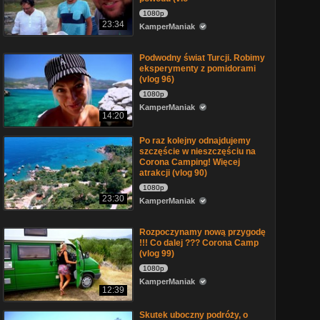
1080p
23:34
KamperManiak
Podwodny świat Turcji. Robimy
eksperymenty z pomidorami
(vlog 96)
1080p
KamperManiak
14:20
Po raz kolejny odnajdujemy
szczęście w nieszczęściu na
Corona Camping! Więcej
atrakcji (vlog 90)
1080p
23:30
KamperManiak
Rozpoczynamy nową przygodę
!!! Co dalej ??? Corona Camp
(vlog 99)
1080p
KamperManiak
12:39
Skutek uboczny podróży, o