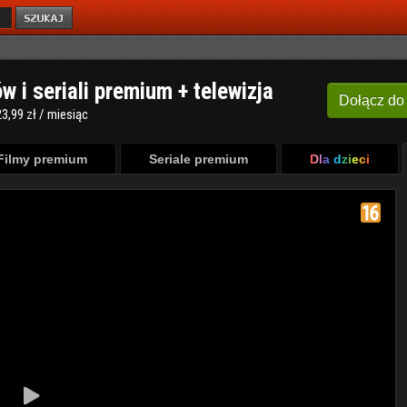
ów i seriali premium + telewizja
Dołącz
do
3,99 zł / miesiąc
Filmy premium
Seriale premium
Dla dzieci