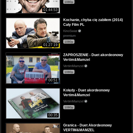
1080p
01:44:53
Kochanie, chyba cię zabiłem (2014)
Cały Film PL
KinoSwiat
premium
1080p
01:27:19
ZAPROSZENIE - Duet akordeonowy
Vertim&Mamzel
VertimMamzel
1080p
00:51
Kolędy - Duet akordeonowy
Vertim&Mamzel
VertimMamzel
1080p
00:35
Granica - Duet Akordeonowy
VERTIM&MAMZEL