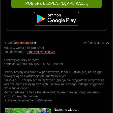
POBIERZ BEZPŁATNĄ APLIKACJĘ
Dodał:
VertimMamzel
zwiń opis video
Zakup w wersji elektronicznej
Link do zakupu :
https://bit.ly/2xs4xG9
Koncerty,występy na żywo
Kontakt: +48 500 606 705 , +48 508 281 599
Utwory zostały wykonane w podstawowej tonacji ułatwiającej naukę gry
prawą ręką na akordeonie dla początkujacych.
Z myślą o DJ i zespołach muzycznych ,specjalnie przygotowaliśmy wersje
karaoke najczęściej śpiewanych utworów na różnego rodzaju przyjęciach
okolicznościowych.
Mamy nadzieję,że będą Państwo zadowoleni z zakupionego materiału.
Pozdrawiamy Serdecznie !
Duet akordeonowy Vertim&Mamzel
Następne wideo: