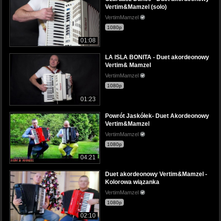
Vertim&Mamzel (solo)
VertimMamzel
1080p
01:08
LA ISLA BONITA - Duet akordeonowy
Vertim& Mamzel
VertimMamzel
1080p
01:23
Powrót Jaskółek- Duet Akordeonowy
Vertim&Mamzel
VertimMamzel
1080p
04:21
Duet akordeonowy Vertim&Mamzel -
Kolorowa wiązanka
VertimMamzel
1080p
02:10