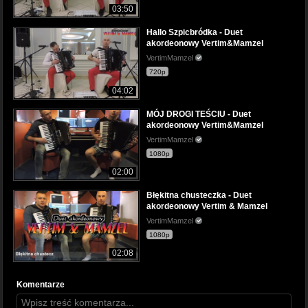
03:50
Hallo Szpicbródka - Duet
akordeonowy Vertim&Mamzel
VertimMamzel
720p
04:02
MÓJ DROGI TEŚCIU - Duet
akordeonowy Vertim&Mamzel
VertimMamzel
1080p
02:00
Błękitna chusteczka - Duet
akordeonowy Vertim & Mamzel
VertimMamzel
1080p
02:08
Komentarze