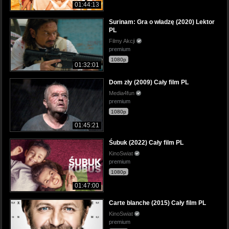
01:44:13
Surinam: Gra o władzę (2020) Lektor
PL
Filmy Akcji
premium
1080p
01:32:01
Dom zły (2009) Cały film PL
Media4fun
premium
1080p
01:45:21
Śubuk (2022) Cały film PL
KinoSwiat
premium
1080p
01:47:00
Carte blanche (2015) Cały film PL
KinoSwiat
premium