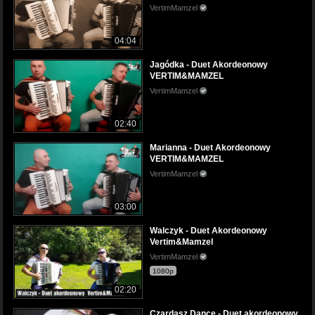
VertimMamzel
04:04
Jagódka - Duet Akordeonowy
VERTIM&MAMZEL
VertimMamzel
02:40
Marianna - Duet Akordeonowy
VERTIM&MAMZEL
VertimMamzel
03:00
Walczyk - Duet Akordeonowy
Vertim&Mamzel
VertimMamzel
1080p
02:20
Czardasz Dance - Duet akordeonowy