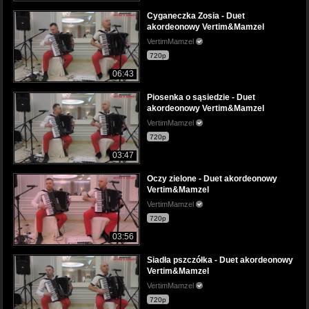
Cyganeczka Zosia - Duet
akordeonowy Vertim&Mamzel
VertimMamzel
720p
06:43
Piosenka o sąsiedzie - Duet
akordeonowy Vertim&Mamzel
VertimMamzel
720p
03:47
Oczy zielone - Duet akordeonowy
Vertim&Mamzel
VertimMamzel
720p
03:56
Siadła pszczółka - Duet akordeonowy
Vertim&Mamzel
VertimMamzel
720p