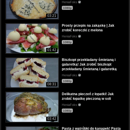
HeniaFoks
1080p
03:21
Prosty przepis na zakąskę | Jak
zrobić koreczki z melona
HeniaFoks
1080p
01:42
Biszkopt przekładany śmietaną i
galaretką! Jak zrobić biszkopt
przekładany śmietaną i galaretką
HeniaFoks
1080p
08:31
Delikatna pieczeń z łopatki! Jak
zrobić łopatkę pieczoną w soli
HeniaFoks
1080p
03:42
Pasta z wątróbki do kanapek! Pasta