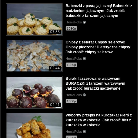
Babeczki z pastą jajeczną! Babeczki z
nadzieniem jajecznym! Jak zrobić
babeczki z farszem jajecznym
HeniaFoks
1080p
07:33
Chipsy z selera! Chipsy selerowe!
Chipsy pieczone! Dietetyczne chipsy!
Jak zrobić chipsy selerowe
HeniaFoks
1080p
02:44
Buraki faszerowane warzywami!
BURACZKI z farszem warzywnym!
Jak zrobć buraczki nadziewane
HeniaFoks
1080p
04:21
Wyborny przepis na kurczaka! Pierś z
kurczaka w kokosie! Jak zrobić filet z
kurczaka w kokosie
HeniaFoks
1080p