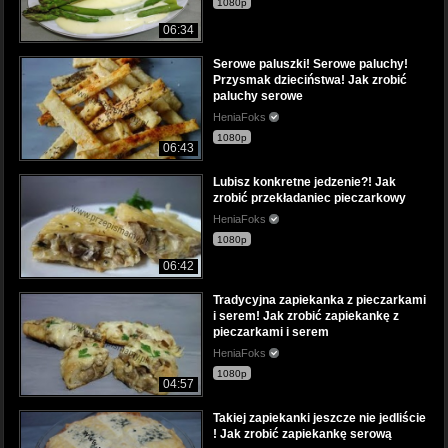
1080p
06:34
Serowe paluszki! Serowe paluchy!
Przysmak dzieciństwa! Jak zrobić
paluchy serowe
HeniaFoks
1080p
06:43
Lubisz konkretne jedzenie?! Jak
zrobić przekładaniec pieczarkowy
HeniaFoks
1080p
06:42
Tradycyjna zapiekanka z pieczarkami
i serem! Jak zrobić zapiekankę z
pieczarkami i serem
HeniaFoks
1080p
04:57
Takiej zapiekanki jeszcze nie jedliście
! Jak zrobić zapiekankę serową