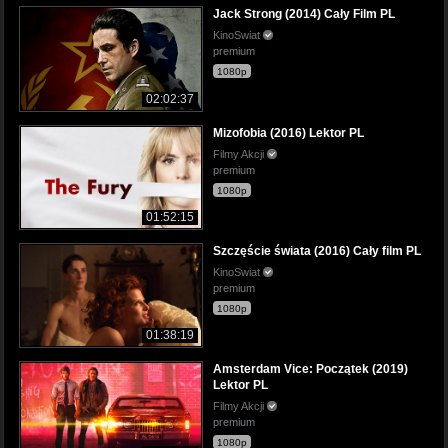
Jack Strong (2014) Cały Film PL
KinoSwiat
premium
1080p
02:02:37
Mizofobia (2016) Lektor PL
Filmy Akcji
premium
1080p
01:52:15
Szczęście świata (2016) Cały film PL
KinoSwiat
premium
1080p
01:38:19
Amsterdam Vice: Początek (2019)
Lektor PL
Filmy Akcji
premium
1080p