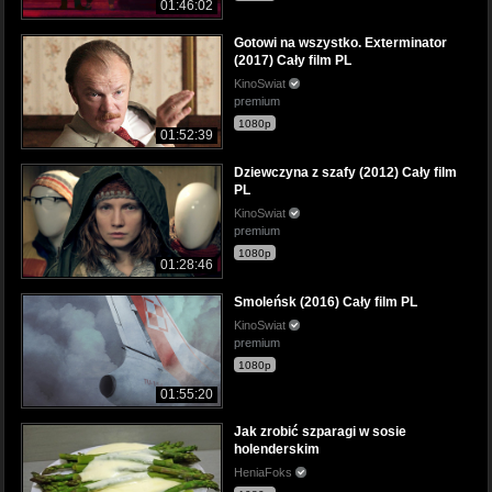
01:46:02
Gotowi na wszystko. Exterminator
(2017) Cały film PL
KinoSwiat
premium
1080p
01:52:39
Dziewczyna z szafy (2012) Cały film
PL
KinoSwiat
premium
1080p
01:28:46
Smoleńsk (2016) Cały film PL
KinoSwiat
premium
1080p
01:55:20
Jak zrobić szparagi w sosie
holenderskim
HeniaFoks