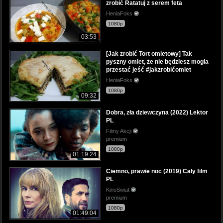
zrobić Ratatuj z serem feta
HeniaFoks
1080p
03:53
[Jak zrobić Tort omletowy] Tak
pyszny omlet, że nie będziesz mogła
przestać jeść #jakzrobićomlet
HeniaFoks
1080p
09:32
Dobra, zła dziewczyna (2022) Lektor
PL
Filmy Akcji
premium
1080p
01:19:24
Ciemno, prawie noc (2019) Cały film
PL
KinoSwiat
premium
1080p
01:49:04