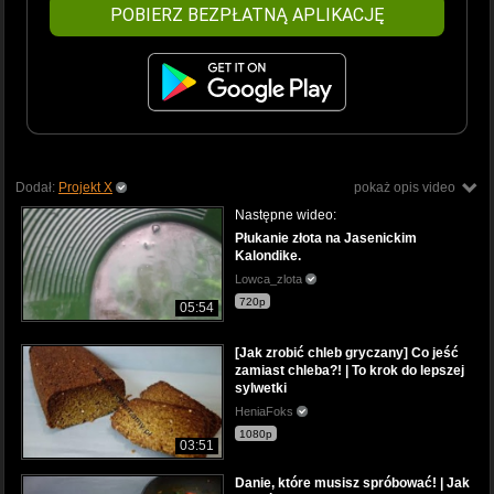
POBIERZ BEZPŁATNĄ APLIKACJĘ
Dodał:
Projekt X
pokaż opis video
Następne wideo:
Płukanie złota na Jasenickim
Kalondike.
Lowca_zlota
720p
05:54
[Jak zrobić chleb gryczany] Co jeść
zamiast chleba?! | To krok do lepszej
sylwetki
HeniaFoks
1080p
03:51
Danie, które musisz spróbować! | Jak