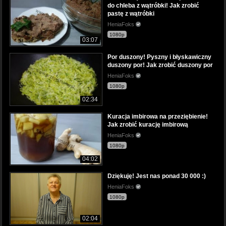
do chleba z wątróbki! Jak zrobić
pastę z wątróbki
HeniaFoks
1080p
03:07
Por duszony! Pyszny i błyskawiczny
duszony por! Jak zrobić duszony por
HeniaFoks
1080p
02:34
Kuracja imbirowa na przeziębienie!
Jak zrobić kurację imbirową
HeniaFoks
1080p
04:02
Dziękuję! Jest nas ponad 30 000 :)
HeniaFoks
1080p
02:04