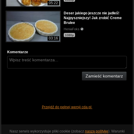
05:22
Deser jakiego jeszcze nie jadłeś!
Najpyszniejszy! Jak zrobić Creme
Brulee
HeniaFoks
1080p
03:16
Komentarze
Zamieść komentarz
Przejdź do pełnej wersji cda.pl
Nasz serwis wykorzystuje pliki cookie (zobacz
naszą politykę
). Warunki