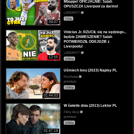
Mbappe! OFICJALNIE: Salah
OPUSZCZA Liverpool za darmo!
LANDRIYT
720p
09:07
Vinicius Jr. RZUCIŁ się na sędziego...
będzie ZAWIESZENIE? Salah
POTWIERDZIŁ ODEJDZIE z
Liverpoolu!
LANDRIYT
12:55
1080p
Uśmiech losu (2023) Napisy PL
KinoSwiat
premium
1080p
01:44:03
W świetle dnia (2013) Lektor PL
Filmy Akcji
premium
1080p
01:47:19