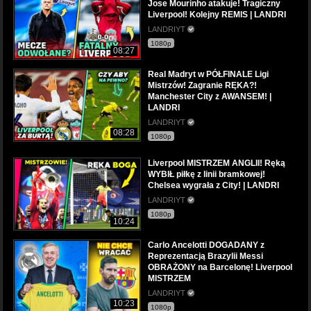
Jose Mourinho atakuje! Tragiczny
Liverpool! Kolejny REMIS | LANDRI
LANDRIYT
1080p
08:27
Real Madryt w PÓŁFINALE Ligi
Mistrzów! Zagranie RĘKA?!
Manchester City z AWANSEM! |
LANDRI
LANDRIYT
08:28
1080p
Liverpool MISTRZEM ANGLII! Ręką
WYBIŁ piłkę z linii bramkowej!
Chelsea wygrała z City! | LANDRI
LANDRIYT
1080p
10:24
Carlo Ancelotti DOGADANY z
Reprezentacją Brazylii Messi
OBRAŻONY na Barcelonę! Liverpool
MISTRZEM
LANDRIYT
10:23
1080p