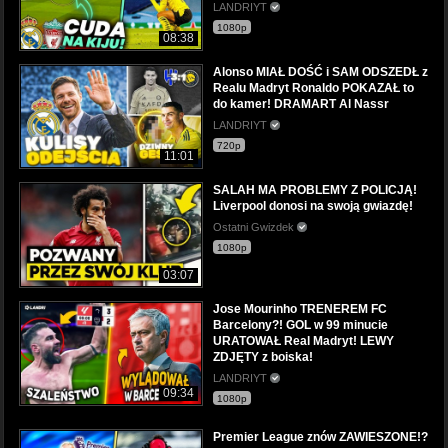
LANDRIYT
1080p
08:38
Alonso MIAŁ DOŚĆ i SAM ODSZEDŁ z
Realu Madryt Ronaldo POKAZAŁ to
do kamer! DRAMART Al Nassr
LANDRIYT
720p
11:01
SALAH MA PROBLEMY Z POLICJĄ!
Liverpool donosi na swoją gwiazdę!
Ostatni Gwizdek
1080p
03:07
Jose Mourinho TRENEREM FC
Barcelony?! GOL w 99 minucie
URATOWAŁ Real Madryt! LEWY
ZDJĘTY z boiska!
LANDRIYT
09:34
1080p
Premier League znów ZAWIESZONE!?