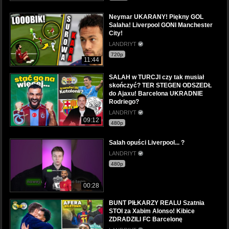
Neymar UKARANY! Piękny GOL
Salaha! Liverpool GONI Manchester
City!
LANDRIYT
720p
11:44
SALAH w TURCJI czy tak musiał
skończyć? TER STEGEN ODSZEDŁ
do Ajaxu! Barcelona UKRADNIE
Rodriego?
LANDRIYT
09:12
480p
Salah opuści Liverpool... ?
LANDRIYT
480p
00:28
BUNT PIŁKARZY REALU Szatnia
STOI za Xabim Alonso! Kibice
ZDRADZILI FC Barcelonę