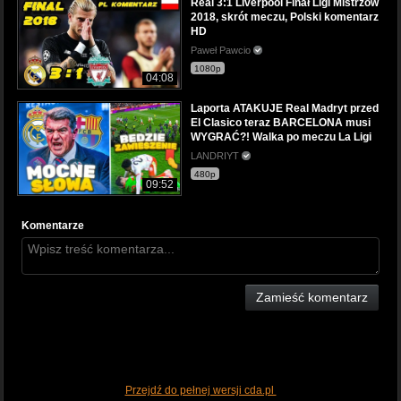
Real 3:1 Liverpool Finał Ligi Mistrzów
2018, skrót meczu, Polski komentarz
HD
Paweł Pawcio
1080p
04:08
Laporta ATAKUJE Real Madryt przed
El Clasico teraz BARCELONA musi
WYGRAĆ?! Walka po meczu La Ligi
LANDRIYT
480p
09:52
Komentarze
Zamieść komentarz
Przejdź do pełnej wersji cda.pl