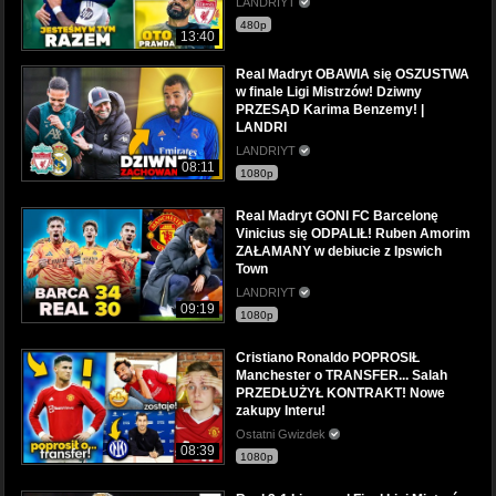
LANDRIYT
480p
13:40
Real Madryt OBAWIA się OSZUSTWA
w finale Ligi Mistrzów! Dziwny
PRZESĄD Karima Benzemy! |
LANDRI
LANDRIYT
08:11
1080p
Real Madryt GONI FC Barcelonę
Vinicius się ODPALIŁ! Ruben Amorim
ZAŁAMANY w debiucie z Ipswich
Town
LANDRIYT
09:19
1080p
Cristiano Ronaldo POPROSIŁ
Manchester o TRANSFER... Salah
PRZEDŁUŻYŁ KONTRAKT! Nowe
zakupy Interu!
Ostatni Gwizdek
08:39
1080p