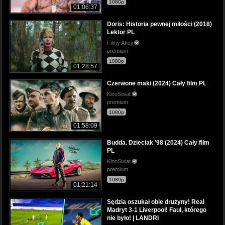
1080p
01:06:37
Doris: Historia pewnej miłości (2018)
Lektor PL
Filmy Akcji
premium
1080p
01:28:57
Czerwone maki (2024) Cały film PL
KinoSwiat
premium
1080p
01:58:09
Budda. Dzieciak '98 (2024) Cały film
PL
KinoSwiat
premium
1080p
01:21:14
Sędzia oszukał obie drużyny! Real
Madryt 3-1 Liverpool! Faul, którego
nie było! | LANDRI