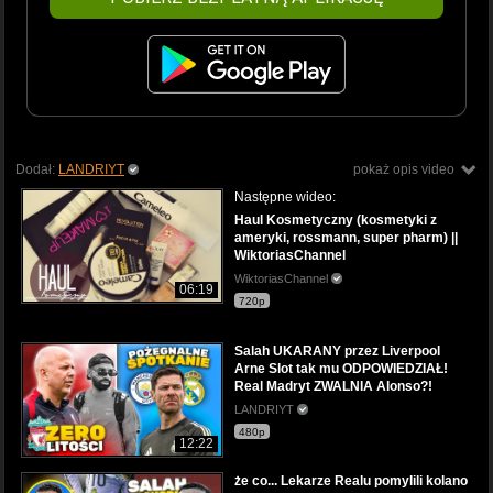
Dodał:
LANDRIYT
pokaż opis video
Następne wideo:
Haul Kosmetyczny (kosmetyki z
ameryki, rossmann, super pharm) ||
WiktoriasChannel
WiktoriasChannel
06:19
720p
Salah UKARANY przez Liverpool
Arne Slot tak mu ODPOWIEDZIAŁ!
Real Madryt ZWALNIA Alonso?!
LANDRIYT
480p
12:22
że co... Lekarze Realu pomylili kolano