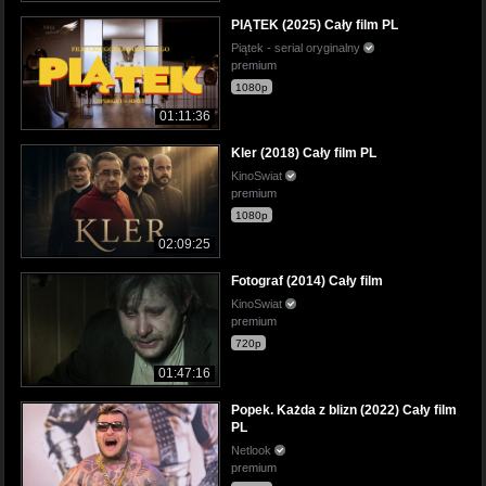
PIĄTEK (2025) Cały film PL
Piątek - serial oryginalny
premium
1080p
01:11:36
Kler (2018) Cały film PL
KinoSwiat
premium
1080p
02:09:25
Fotograf (2014) Cały film
KinoSwiat
premium
720p
01:47:16
Popek. Każda z blizn (2022) Cały film
PL
Netlook
premium