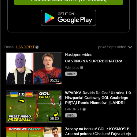
Dodał:
LANDRIYT
pokaż opis video
Następne wideo:
CASTING NA SUPERBOHATERA
Wip_bros
1080p
05:31
WPADKA Davida De Gea! Ukraina 1:0
Hiszpania! Cudowny GOL Gnabriego
PIĘTĄ! Remis Niemców! | LANDRI
LANDRIYT
1080p
09:08
Zapasy na boisku! GOL z KOSMOSU!
Arsenal pokonał Chelsea! Fajna akcja