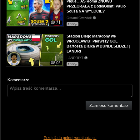
Pique... AS Roma ZNOWU
PRZEGRAŁA z Bodo/Glimt! Paulo
Sousa NA WYLOCIE?
Ostatni Gwizdek
08:21
1080p
Stadion Diego Maradony we
WROCŁAWIU! Pierwszy GOL
Bartosza Białka w BUNDESLIDZE! |
LANDRI
LANDRIYT
08:05
1080p
Komentarze
Zamieść komentarz
Przejdź do pełnej wersji cda.pl