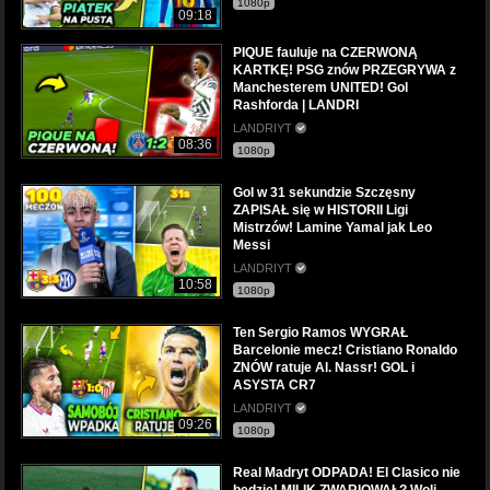
1080p
09:18
PIQUE fauluje na CZERWONĄ
KARTKĘ! PSG znów PRZEGRYWA z
Manchesterem UNITED! Gol
Rashforda | LANDRI
LANDRIYT
08:36
1080p
Gol w 31 sekundzie Szczęsny
ZAPISAŁ się w HISTORII Ligi
Mistrzów! Lamine Yamal jak Leo
Messi
LANDRIYT
10:58
1080p
Ten Sergio Ramos WYGRAŁ
Barcelonie mecz! Cristiano Ronaldo
ZNÓW ratuje Al. Nassr! GOL i
ASYSTA CR7
LANDRIYT
09:26
1080p
Real Madryt ODPADA! El Clasico nie
będzie! MILIK ZWARIOWAŁ? Woli