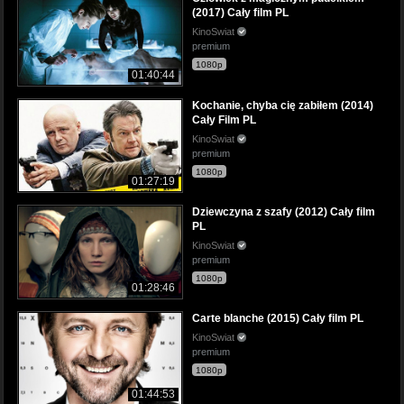
(2017) Cały film PL
KinoSwiat
premium
1080p
01:40:44
Kochanie, chyba cię zabiłem (2014)
Cały Film PL
KinoSwiat
premium
1080p
01:27:19
Dziewczyna z szafy (2012) Cały film
PL
KinoSwiat
premium
1080p
01:28:46
Carte blanche (2015) Cały film PL
KinoSwiat
premium
1080p
01:44:53