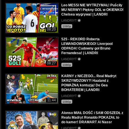
Leo MESSI NIE WYTRZYMAŁ! Puściły
MU NERWY! Piękny GOL w OKIENKO!
Chelsea wygrywa! | LANDRI
LANDRIYT
1080p
08:20
525 - REKORD Roberta
LEWANDOWSKIEGO! Liverpool
ODPADA! Cudowny gol Bruno
Fernandesa! | LANDRI
LANDRIYT
08:27
1080p
KARNY z NICZEGO... Real Madryt
SKRZYWDZONY?! Haaland z
POWAŻNĄ kontuzją! De Gea
BOHATEREM | LANDRI
LANDRIYT
11:44
1080p
Alonso MIAŁ DOŚĆ i SAM ODSZEDŁ z
Realu Madryt Ronaldo POKAZAŁ to
do kamer! DRAMART Al Nassr
LANDRIYT