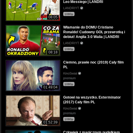
Leo Messiego | LANDRI
LANDRIYT
1080p
08:05
Włamanie do DOMU Cristiano
Ronaldo! Cudowny GOL przewrotką i
debiut! Anglia 3:0 Walia | LANDRI
LANDRIYT
1080p
08:18
Ciemno, prawie noc (2019) Cały film
PL
KinoSwiat
premium
1080p
01:49:04
Gotowi na wszystko. Exterminator
(2017) Cały film PL
KinoSwiat
premium
1080p
01:52:39
Człowiek z magicznym pudełkiem