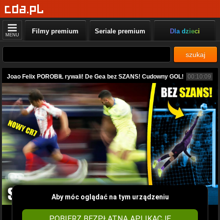
Filmy premium
Seriale premium
Dla dzieci
MENU
szukaj
Joao Felix POROBIŁ rywali! De Gea bez SZANS! Cudowny GOL!
00:10:09
Aby móc oglądać na tym urządzeniu
POBIERZ BEZPŁATNĄ APLIKACJĘ