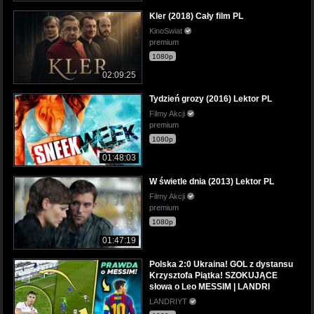
Kler (2018) Cały film PL
KinoSwiat
premium
1080p
02:09:25
Tydzień grozy (2016) Lektor PL
Filmy Akcji
premium
1080p
01:48:03
W świetle dnia (2013) Lektor PL
Filmy Akcji
premium
1080p
01:47:19
Polska 2:0 Ukraina! GOL z dystansu
Krzysztofa Piątka! SZOKUJĄCE
słowa o Leo MESSIM | LANDRI
LANDRIYT