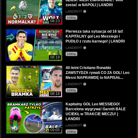
zostać w NAPOLI | LANDRI
LANDRIYT
1080p
08:23
Pierwsza taka sytuacja od 16 lat!
KAPITALNY gol Leo Messiego i
PUDŁO z rzutu karnego! | LANDRI
LANDRIYT
1080p
08:19
40-letni Cristiano Ronaldo
ZAWSTYDZA rywali CO ZA GOL! Leo
Messi NAPRAWDĘ to NAPISAŁ...
LANDRIYT
1080p
08:18
Kapitalny GOL Leo MESSIEGO!
Barcelona wygrywa! Gareth BALE
UCIEKŁ w TRAKCIE MECZU! |
LANDRI
LANDRIYT
09:05
1080p