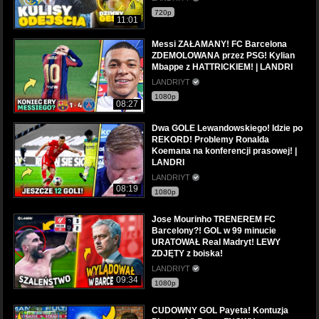
720p
11:01
Messi ZAŁAMANY! FC Barcelona
ZDEMOLOWANA przez PSG! Kylian
Mbappe z HATTRICKIEM! | LANDRI
LANDRIYT
1080p
08:27
Dwa GOLE Lewandowskiego! Idzie po
REKORD! Problemy Ronalda
Koemana na konferencji prasowej! |
LANDRI
LANDRIYT
08:19
1080p
Jose Mourinho TRENEREM FC
Barcelony?! GOL w 99 minucie
URATOWAŁ Real Madryt! LEWY
ZDJĘTY z boiska!
LANDRIYT
09:34
1080p
CUDOWNY GOL Payeta! Kontuzja