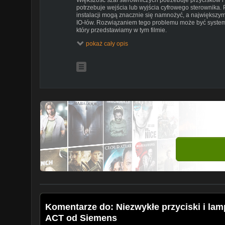
potrzebuje wejścia lub wyjścia cyfrowego sterownika
instalacji mogą znacznie się namnożyć, a największy
IO-łów. Rozwiązaniem tego problemu może być syste
który przedstawiamy w tym filmie.
Sirius ACT
http://siemens.pl/sirius-act
pokaż cały opis
Masz pytanie? Zadaj je w Klubie Automatyka:
https://k
jeden-przewod-od-siemens-do-polaczen-aparatury-ste
---
FACEBOOK
https://facebook.com/iautomatyka
AUTOMATYK MOŻE WIĘCEJ
https://bit.ly/2xmYe62
STRONA
https://iautomatyka.pl
Subskrybuj
https://bit.ly/1TNPUO2
---
Scenariusz i prezentacja:
Grzegorz Turowski - iAutomatyka.pl
Kamera i montaż:
Łukasz Gudel - iAutomatyka.pl
Wsparcie merytoryczne:
Andrzej Kobyłecki - Siemens
Jakub Eider - Siemens
Komentarze do: Niezwykłe przyciski i lamp
ACT od Siemens