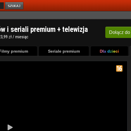
ów i seriali premium + telewizja
Dołącz
do
3,99 zł / miesiąc
Filmy premium
Seriale premium
Dla dzieci