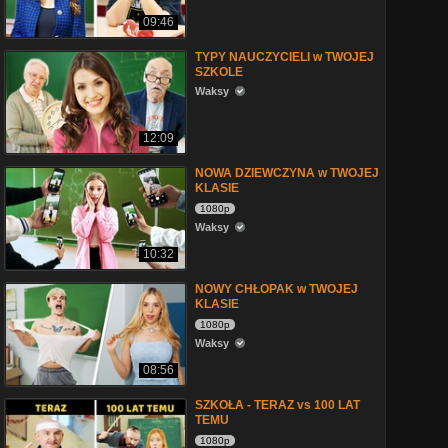
09:46
TYPY NAUCZYCIELI w TWOJEJ
SZKOLE
Waksy
12:09
NOWA DZIEWCZYNA w TWOJEJ
KLASIE
1080p
Waksy
10:32
NOWY CHŁOPAK w TWOJEJ
KLASIE
1080p
Waksy
08:56
SZKOŁA - TERAZ vs 100 LAT
TEMU
1080p