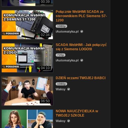
00:39
Połącznie WebHMI SCADA ze
sterownikiem PLC Siemens S7-
1200
1080p
iAutomatyka.pl
02:34
SCADA WebHMI - Jak połączyć
się z Siemens LOGO!8
720p
iAutomatyka.pl
04:10
DZIEŃ oczami TWOJEJ BABCI
1080p
Waksy
06:50
NOWA NAUCZYCIELKA w
TWOJEJ SZKOLE
Waksy