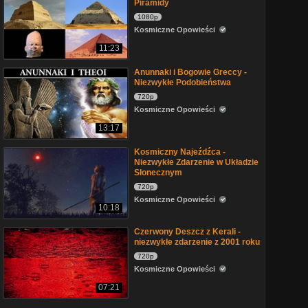
Piramidy
1080p
Kosmiczne Opowieści
11:23
Anunnaki i Bogowie Greccy -
Niezwykłe Podobieństwa
720p
Kosmiczne Opowieści
13:17
Kosmiczny Najeźdźca -
Niezwykłe Zdarzenie w Układzie
Słonecznym
720p
Kosmiczne Opowieści
10:18
Czerwony Deszcz z Kerali -
niezwykłe zdarzenie z 2001 roku
720p
Kosmiczne Opowieści
07:21