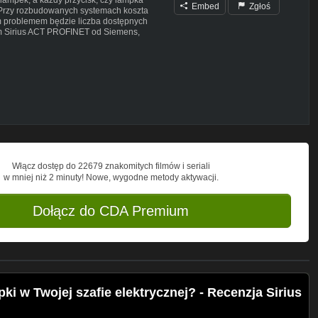
Embed
Zgłoś
. Przy rozbudowanych systemach koszta
m problemem będzie liczba dostępnych
m Sirius ACT PROFINET od Siemens,
lubautomatyka.pl/t/sirius-act-profinet-
rujacej/1274
Włącz dostęp do 22679 znakomitych filmów i seriali
w mniej niż 2 minuty! Nowe, wygodne metody aktywacji.
Dołącz do CDA Premium
ki w Twojej szafie elektrycznej? - Recenzja Sirius