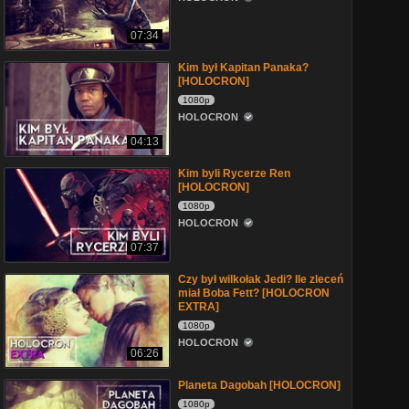
07:34
Kim był Kapitan Panaka?
[HOLOCRON]
1080p
HOLOCRON
04:13
Kim byli Rycerze Ren
[HOLOCRON]
1080p
HOLOCRON
07:37
Czy był wilkołak Jedi? Ile zleceń
miał Boba Fett? [HOLOCRON
EXTRA]
1080p
HOLOCRON
06:26
Planeta Dagobah [HOLOCRON]
1080p