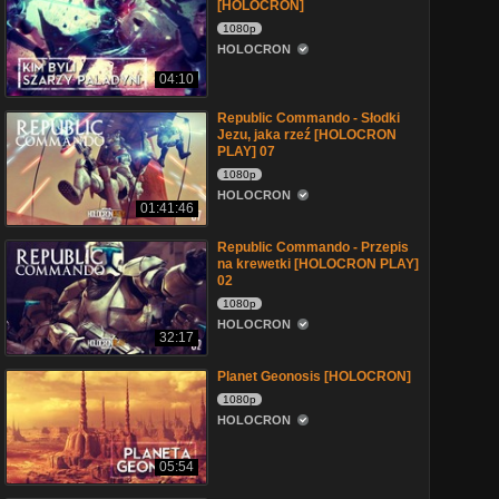
[HOLOCRON]
1080p
HOLOCRON
04:10
Republic Commando - Słodki
Jezu, jaka rzeź [HOLOCRON
PLAY] 07
1080p
HOLOCRON
01:41:46
Republic Commando - Przepis
na krewetki [HOLOCRON PLAY]
02
1080p
HOLOCRON
32:17
Planet Geonosis [HOLOCRON]
1080p
HOLOCRON
05:54