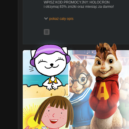
WPISZ KOD PROMOCYJNY: HOLOCRON
i otrzymaj 83% zniżki oraz miesiąc za darmo!
Muzyka pochodzi z serwisu:
https://www.bensound.co
pokaż cały opis
Chcesz mnie wesprzeć? Zostań moim patronem!
https
Oficjalny sklep z gadżetami!
https://tinyurl.com/yb957d
Podobało się? Zostaw łapkę w górze!
Chcesz więcej? Daj suba!
https://goo.gl/DTg97r
Zajrzyj na mój FanPage:
https://www.facebook.com/da
Zlookaj instagram:
https://www.instagram.com/grzego
Kontakt lub współpraca: dakann@gmail.com
//HOLOCRON// to seria poświęcona różnym zagadnie
Expanded Universe, zarówno z Legend jak i Kanonu. J
przygodę z kultowym uniwersum, na pewno znajdziesz t
//HOLOCRON BEYOND// to seria skupiająca się na Gw
popkulturowy. Znajdziesz tam ciekawostki na temat twor
oraz mniej znane fakty dotyczące powstawania uniwe
//HOLOCRON EXTRA// to dodatkowa seria w której op
z światem Gwiezdnych Wojen!
Jeżeli masz jakieś pytanie - zadaj je pod ostatnim odcin
//HOLOCRON PLAY// to moje zmagania z retro grami z
się przejść do końca razem z Wami.