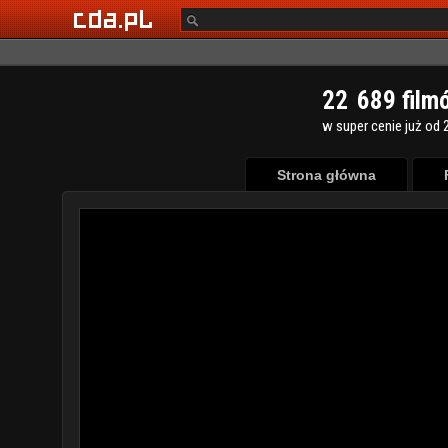
2
2
6
8
9
film
w super cenie już od 2
Strona główna