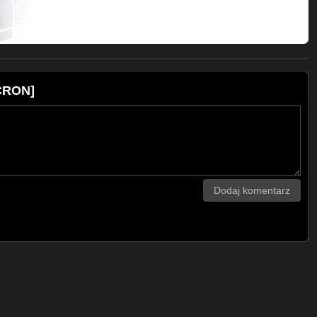
GLHvEu1HeolX9hvrn1gV5ko2
ZGLG79BQd3t8GEloS9drQwQO4
1998):
OCRON]
LFjutvWnf0seRrnLJ_u2E09
ZGLEF6rN4gTXC3RCQhQy6Q146
ZGLHWw0SXvpamPrVg2rEaMk7D
Dodaj komentarz