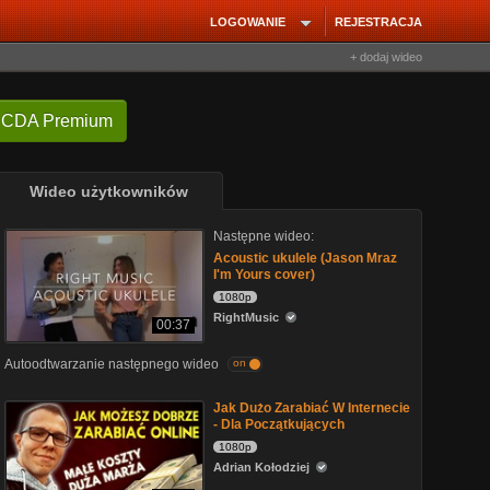
LOGOWANIE
REJESTRACJA
+ dodaj wideo
 CDA Premium
Wideo użytkowników
Następne wideo:
Acoustic ukulele (Jason Mraz
I'm Yours cover)
1080p
RightMusic
00:37
Autoodtwarzanie następnego wideo
on
Jak Dużo Zarabiać W Internecie
- Dla Początkujących
1080p
Adrian Kołodziej