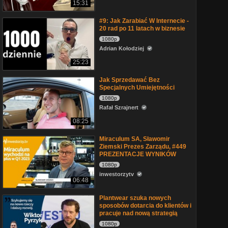
15:31
#9: Jak Zarabiać W Internecie -
20 rad po 11 latach w biznesie
1080p
Adrian Kołodziej
25:23
Jak Sprzedawać Bez
Specjalnych Umiejętności
1080p
Rafał Szrajnert
08:25
Miraculum SA, Sławomir
Ziemski Prezes Zarządu, #449
PREZENTACJE WYNIKÓW
1080p
inwestorzytv
06:48
Plantwear szuka nowych
sposobów dotarcia do klientów i
pracuje nad nową strategią
1080p