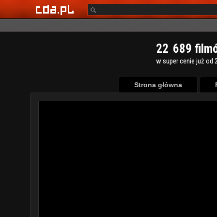
2
2
6
8
9
film
w super cenie już od 2
Strona główna