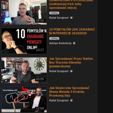
ODWRÓCONA PSYCHOLOGIA
(reaktancja) trick żeby
sprzedawać więcej
1080p
Rafał Szrajnert
09:00
10 POMYSŁÓW JAK ZARABIAĆ
W INTERNECIE 2019/2020
1080p
Adrian Kołodziej
13:17
Jak Sprzedawać Przez Telefon
Bez Tracenia Klientów
(potwierdzone)
Rafał Szrajnert
00:05
Jak Skutecznie Sprzedawać
(Nowa Metoda 3 Kroków,
Przekonaj Się)
Rafał Szrajnert
12:04