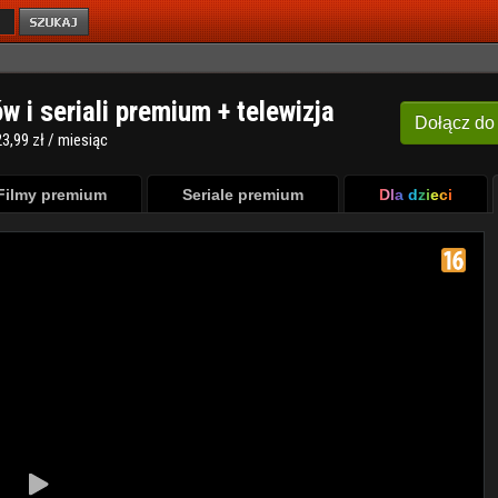
ów i seriali premium + telewizja
Dołącz
do
3,99 zł / miesiąc
Filmy premium
Seriale premium
Dla dzieci