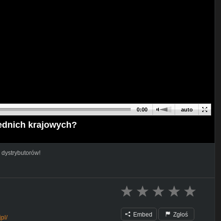
0:00
auto
rednich krajowych?
 dystrybutorów!
Embed
Zgłoś
pl/