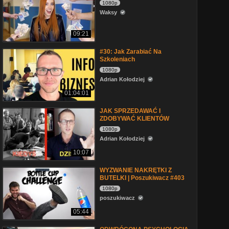
1080p
Waksy
09:21
#30: Jak Zarabiać Na
Szkoleniach
1080p
Adrian Kołodziej
01:04:01
JAK SPRZEDAWAĆ I
ZDOBYWAĆ KLIENTÓW
1080p
Adrian Kołodziej
10:07
WYZWANIE NAKRĘTKI Z
BUTELKI | Poszukiwacz #403
1080p
poszukiwacz
05:44