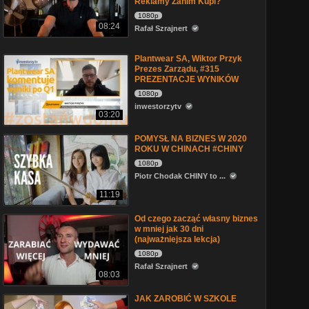
Reklamy Zanim Kupi?
1080p
08:24
Rafał Szrajnert
Plantwear SA, Wiktor Przyk
Prezes Zarządu, #315
PREZENTACJE WYNIKÓW
1080p
inwestorzytv
03:20
POMYSŁ NA BIZNES W 2020
ROKU W CHINACH #CHINY
1080p
Piotr Chodak CHINY to ...
11:19
Od czego zacząć własny biznes
w mniej jak 30 dni
(najważniejsza lekcja)
1080p
Rafał Szrajnert
08:03
JAK ZAROBIĆ W SZKOLE