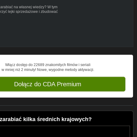
 zarabiać na własnej wiedzy? W tym
orzyć lejki sprzedażowe i zbudować
ł na biznes. Możesz zarabiać na pisaniu
 z dowolnego miejsca na świecie.
Włącz dostęp do 22689 znakomitych filmów i seriali
w mniej niż 2 minuty! Nowe, wygodne metody aktywacji.
Dołącz do CDA Premium
zarabiać kilka średnich krajowych?