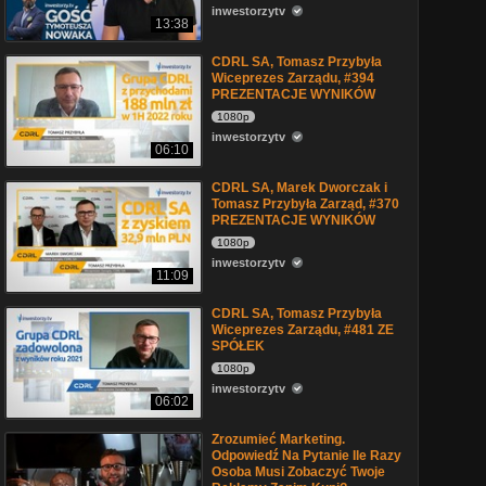
inwestorzytv
13:38
CDRL SA, Tomasz Przybyła
Wiceprezes Zarządu, #394
PREZENTACJE WYNIKÓW
1080p
inwestorzytv
06:10
CDRL SA, Marek Dworczak i
Tomasz Przybyła Zarząd, #370
PREZENTACJE WYNIKÓW
1080p
inwestorzytv
11:09
CDRL SA, Tomasz Przybyła
Wiceprezes Zarządu, #481 ZE
SPÓŁEK
1080p
inwestorzytv
06:02
Zrozumieć Marketing.
Odpowiedź Na Pytanie Ile Razy
Osoba Musi Zobaczyć Twoje