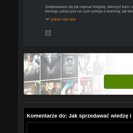
Zastanawiasz się jak napisać książkę, stworzyć kurs i
treningu zobaczysz na czym polega e-learning, jak tw
biznes online. Biznes e-learningowy to świetny pomys
pokaż cały opis
książki, generujesz sprzedaż w internecie i pracujesz
Komentarze do: Jak sprzedawać wiedzę i 