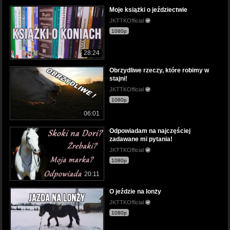
Moje książki o jeździectwie
JKTTKOfficial
1080p
28:24
Obrzydliwe rzeczy, które robimy w
stajni!
JKTTKOfficial
1080p
06:01
Odpowiadam na najczęściej
zadawane mi pytania!
JKTTKOfficial
1080p
20:11
O jeździe na lonży
JKTTKOfficial
1080p