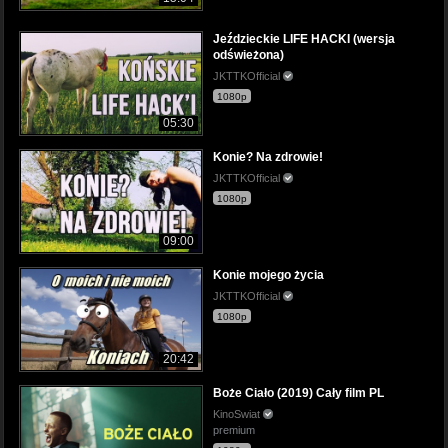
Jeździeckie LIFE HACKI (wersja
odświeżona)
JKTTKOfficial
1080p
05:30
Konie? Na zdrowie!
JKTTKOfficial
1080p
09:00
Konie mojego życia
JKTTKOfficial
1080p
20:42
Boże Ciało (2019) Cały film PL
KinoSwiat
premium