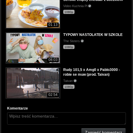
Video Kuchnia Pl
1080p
01:13
TYPOWY NASTOLATEK W SZKOLE
The Sisters
1080p
08:03
Rudy 101,5 x Amg0 x Pablo3000 -
robie se muw (prod. Taivan)
Taivan
1080p
02:54
Komentarze
Zamieść komentarz