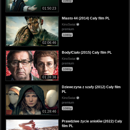
1080p
01:50:23
Miasto 44 (2014) Cały film PL
KinoSwiat
premium
1080p
02:06:46
Body/Ciało (2015) Cały film PL
KinoSwiat
premium
1080p
01:28:36
Dziewczyna z szafy (2012) Cały film
PL
KinoSwiat
premium
1080p
01:28:46
Prawdziwe życie aniołów (2022) Cały
film PL