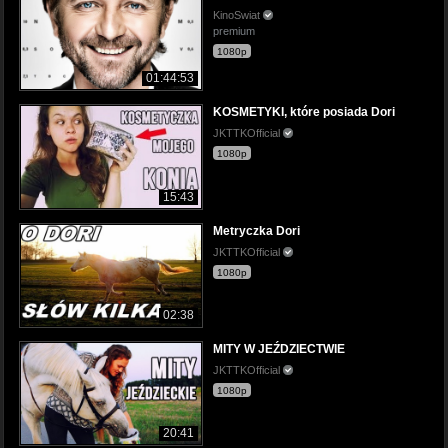
KinoSwiat
premium
1080p
01:44:53
KOSMETYKI, które posiada Dori
JKTTKOfficial
1080p
15:43
Metryczka Dori
JKTTKOfficial
1080p
02:38
MITY W JEŹDZIECTWIE
JKTTKOfficial
1080p
20:41