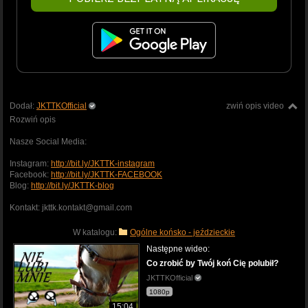
Dodał:
JKTTKOfficial
zwiń opis video
Rozwiń opis
Nasze Social Media:
Instagram:
http://bit.ly/JKTTK-instagram
Facebook:
http://bit.ly/JKTTK-FACEBOOK
Blog:
http://bit.ly/JKTTK-blog
Kontakt: jkttk.kontakt@gmail.com
W katalogu:
Ogólne końsko - jeździeckie
Następne wideo:
Co zrobić by Twój koń Cię polubił?
JKTTKOfficial
1080p
15:04