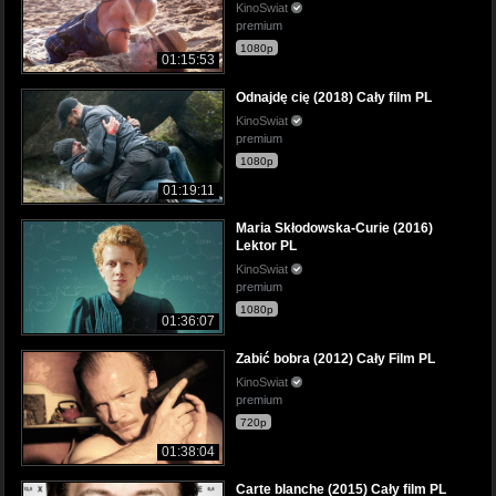
KinoSwiat
premium
1080p
01:15:53
Odnajdę cię (2018) Cały film PL
KinoSwiat
premium
1080p
01:19:11
Maria Skłodowska-Curie (2016)
Lektor PL
KinoSwiat
premium
1080p
01:36:07
Zabić bobra (2012) Cały Film PL
KinoSwiat
premium
720p
01:38:04
Carte blanche (2015) Cały film PL