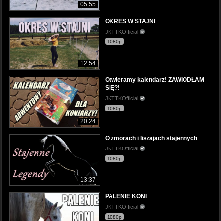
05:55
OKRES W STAJNI
JKTTKOfficial
1080p
12:54
Otwieramy kalendarz! ZAWIODŁAM
SIĘ?!
JKTTKOfficial
1080p
20:24
O zmorach i liszajach stajennych
JKTTKOfficial
1080p
13:37
PALENIE KONI
JKTTKOfficial
1080p