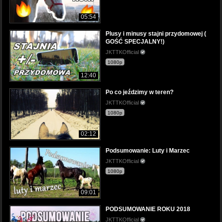
05:54
Plusy i minusy stajni przydomowej (
GOŚĆ SPECJALNY!)
JKTTKOfficial
1080p
12:40
Po co jeździmy w teren?
JKTTKOfficial
1080p
02:12
Podsumowanie: Luty i Marzec
JKTTKOfficial
1080p
09:01
PODSUMOWANIE ROKU 2018
JKTTKOfficial