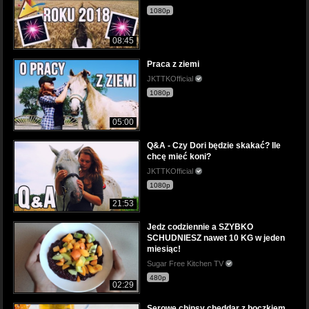
1080p
08:45
Praca z ziemi
JKTTKOfficial
1080p
05:00
Q&A - Czy Dori będzie skakać? Ile
chcę mieć koni?
JKTTKOfficial
1080p
21:53
Jedz codziennie a SZYBKO
SCHUDNIESZ nawet 10 KG w jeden
miesiąc!
Sugar Free Kitchen TV
480p
02:29
Serowe chipsy cheddar z boczkiem