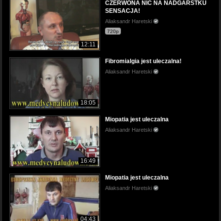
CZERWONA NIĆ NA NADGARSTKU
SENSACJA!
Aliaksandr Haretski
720p
12:11
Fibromialgia jest uleczalna!
Aliaksandr Haretski
18:05
Miopatia jest uleczalna
Aliaksandr Haretski
16:49
Miopatia jest uleczalna
Aliaksandr Haretski
04:43