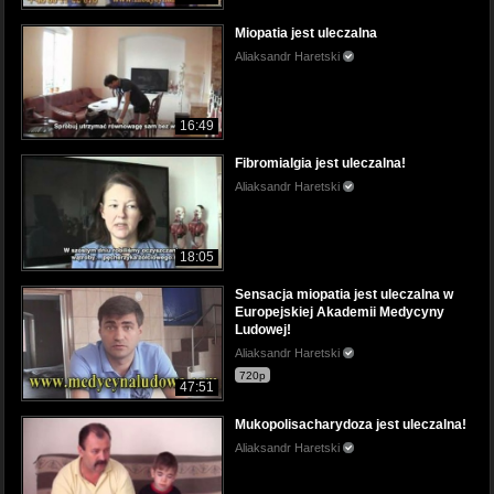
Miopatia jest uleczalna
Aliaksandr Haretski
16:49
Fibromialgia jest uleczalna!
Aliaksandr Haretski
18:05
Sensacja miopatia jest uleczalna w
Europejskiej Akademii Medycyny
Ludowej!
Aliaksandr Haretski
720p
47:51
Mukopolisacharydoza jest uleczalna!
Aliaksandr Haretski