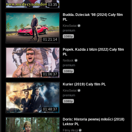
03:35
Budda. Dzieciak '98 (2024) Cały film
PL
KinoSwiat
premium
1080p
01:21:14
Popek. Każda z blizn (2022) Cały film
PL
Netlook
premium
1080p
01:06:37
Kurier (2019) Cały film PL
KinoSwiat
premium
1080p
01:48:37
Doris: Historia pewnej miłości (2018)
Lektor PL
Filmy Akcji