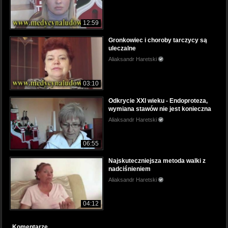
12:59
Gronkowiec i choroby tarczycy są
uleczalne
Aliaksandr Haretski
03:10
Odkrycie XXI wieku - Endoproteza,
wymiana stawów nie jest konieczna
Aliaksandr Haretski
06:55
Najskuteczniejsza metoda walki z
nadciśnieniem
Aliaksandr Haretski
04:12
Komentarze