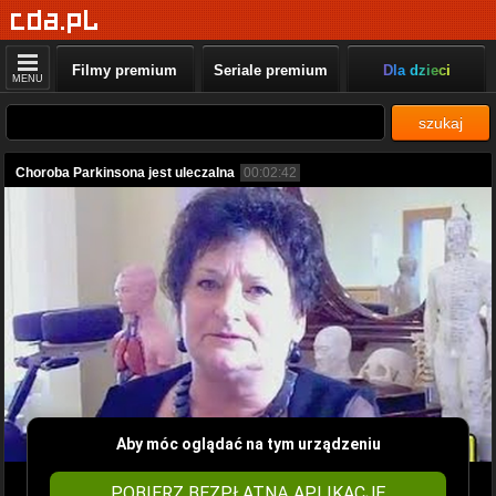
Filmy premium
Seriale premium
Dla dzieci
MENU
szukaj
Choroba Parkinsona jest uleczalna
00:02:42
Aby móc oglądać na tym urządzeniu
POBIERZ BEZPŁATNĄ APLIKACJĘ