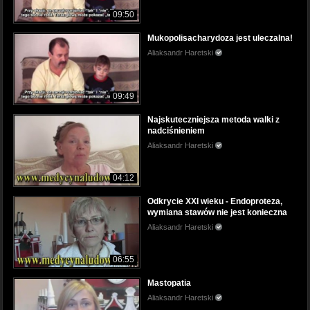
09:50
Mukopolisacharydoza jest uleczalna!
Aliaksandr Haretski
09:49
Najskuteczniejsza metoda walki z
nadciśnieniem
Aliaksandr Haretski
04:12
Odkrycie XXI wieku - Endoproteza,
wymiana stawów nie jest konieczna
Aliaksandr Haretski
06:55
Mastopatia
Aliaksandr Haretski