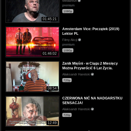
Media4fun
premium
1080p
01:45:21
Amsterdam Vice: Początek (2019)
Lektor PL
Filmy Akcji
premium
1080p
01:46:02
Zanik Mięśni - w Ciągu 2 Miesięcy
Można Przywrócić 6 Lat Zycia.
Aliaksandr Haretski
720p
08:54
CZERWONA NIĆ NA NADGARSTKU
SENSACJA!
Aliaksandr Haretski
720p
12:49