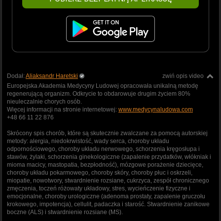
Dodał:
Aliaksandr Haretski
zwiń opis video
Europejska Akademia Medycyny Ludowej opracowała unikalną metodę
regenerującą organizm. Odkrycie to obdarowuje drugim życiem 80%
nieuleczalnie chorych osób.
Więcej informacji na stronie internetowej:
www.medycynaludowa.com
+48 66 11 22 876
Skrócony spis chorób, które są skutecznie zwalczane za pomocą autorskiej
metody: alergia, niedokrwistość, wady serca, choroby układu
odpornościowego, choroby układu nerwowego, schorzenia kręgosłupa i
stawów, żylaki, schorzenia ginekologiczne (zapalenie przydatków, włókniak i
mioma macicy, mastopatia, bezpłodność), mózgowe porażenie dziecięce,
choroby układu pokarmowego, choroby skóry, choroby płuc i oskrzeli,
miopatie, nowotwory, stwardnienie rozsiane, cukrzyca, zespół chronicznego
zmęczenia, toczeń różowaty układowy, stres, wycieńczenie fizyczne i
emocjonalne, choroby urologiczne (adenoma prostaty, zapalenie gruczołu
krokowego, impotencja), cellulit, padaczka i starość. Stwardnienie zanikowe
boczne (ALS) i stwardnienie rozsiane (MS).