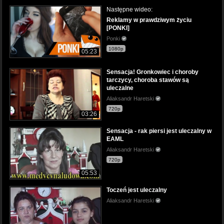
Następne wideo:
Reklamy w prawdziwym życiu
[PONKI]
Ponki
1080p
05:23
Sensacja! Gronkowiec i choroby
tarczycy, choroba stawów są
uleczalne
Aliaksandr Haretski
720p
03:26
Sensacja - rak piersi jest uleczalny w
EAML
Aliaksandr Haretski
720p
05:53
Toczeń jest uleczalny
Aliaksandr Haretski