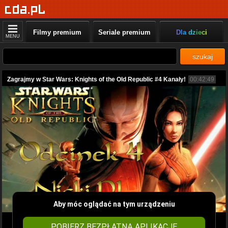
Filmy premium
Seriale premium
Dla dzieci
MENU
szukaj
Zagrajmy w Star Wars: Knights of the Old Republic #4 Kanały!
00:42:49
Aby móc oglądać na tym urządzeniu
POBIERZ BEZPŁATNĄ APLIKACJĘ