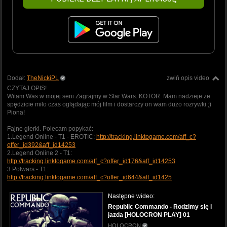
Dodał:
TheNickiPL
zwiń opis video
CZYTAJ OPIS!
Witam Was w mojej serii Zagrajmy w Star Wars: KOTOR. Mam nadzieje że
spędzicie miło czas oglądając mój film i dostarczy on wam dużo rozrywki ;)
Piona!
Fajne gierki. Polecam popykać:
1.Legend Online - T1 - EROTIC:
http://tracking.linktogame.com/aff_c?
offer_id392&aff_id14253
2.Legend Online 2 - T1:
http://tracking.linktogame.com/aff_c?offer_id176&aff_id14253
3.Polwars - T1:
http://tracking.linktogame.com/aff_c?offer_id644&aff_id1425
Następne wideo:
Republic Commando - Rodzimy się i
jazda [HOLOCRON PLAY] 01
HOLOCRON