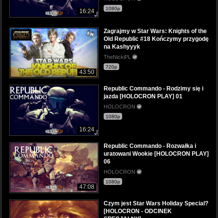
1080p
16:24
Zagrajmy w Star Wars: Knights of the
Old Republic #18 Kończymy przygodę
na Kashyyyk
TheNickiPL
720p
43:50
Republic Commando - Rodzimy się i
jazda [HOLOCRON PLAY] 01
HOLOCRON
1080p
16:24
Republic Commando - Rozwałka i
uratowani Wookie [HOLOCRON PLAY]
06
HOLOCRON
1080p
47:08
Czym jest Star Wars Holiday Special?
[HOLOCRON - ODCINEK