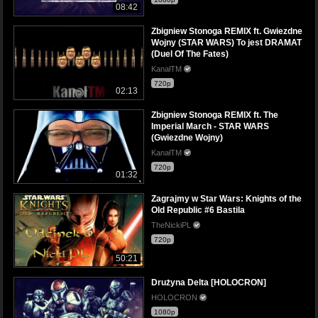
08:42
Zbigniew Stonoga REMIX ft. Gwiezdne
Wojny (STAR WARS) To jest DRAMAT
(Duel Of The Fates)
KanałTM
720p
02:13
Zbigniew Stonoga REMIX ft. The
Imperial March - STAR WARS
(Gwiezdne Wojny)
KanałTM
720p
01:32
Zagrajmy w Star Wars: Knights of the
Old Republic #6 Bastila
TheNickiPL
720p
50:21
Drużyna Delta [HOLOCRON]
HOLOCRON
1080p