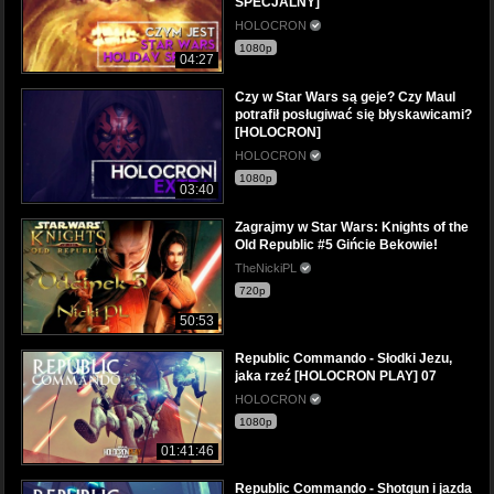
SPECJALNY]
HOLOCRON
1080p
04:27
Czy w Star Wars są geje? Czy Maul
potrafił posługiwać się błyskawicami?
[HOLOCRON]
HOLOCRON
1080p
03:40
Zagrajmy w Star Wars: Knights of the
Old Republic #5 Gińcie Bekowie!
TheNickiPL
720p
50:53
Republic Commando - Słodki Jezu,
jaka rzeź [HOLOCRON PLAY] 07
HOLOCRON
1080p
01:41:46
Republic Commando - Shotgun i jazda