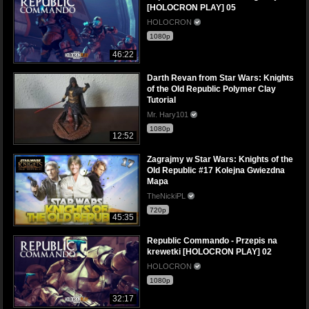
[HOLOCRON PLAY] 05
HOLOCRON
1080p
46:22
Darth Revan from Star Wars: Knights
of the Old Republic Polymer Clay
Tutorial
Mr. Hary101
1080p
12:52
Zagrajmy w Star Wars: Knights of the
Old Republic #17 Kolejna Gwiezdna
Mapa
TheNickiPL
720p
45:35
Republic Commando - Przepis na
krewetki [HOLOCRON PLAY] 02
HOLOCRON
1080p
32:17