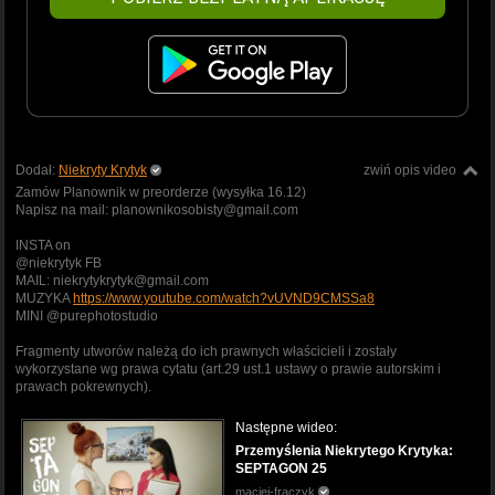
Dodał:
Niekryty Krytyk
zwiń opis video
Zamów Planownik w preorderze (wysyłka 16.12)
Napisz na mail: planownikosobisty@gmail.com
INSTA on
@niekrytyk FB
MAIL: niekrytykrytyk@gmail.com
MUZYKA
https://www.youtube.com/watch?vUVND9CMSSa8
MINI @purephotostudio
Fragmenty utworów należą do ich prawnych właścicieli i zostały
wykorzystane wg prawa cytatu (art.29 ust.1 ustawy o prawie autorskim i
prawach pokrewnych).
Następne wideo:
Przemyślenia Niekrytego Krytyka:
SEPTAGON 25
maciej-fraczyk