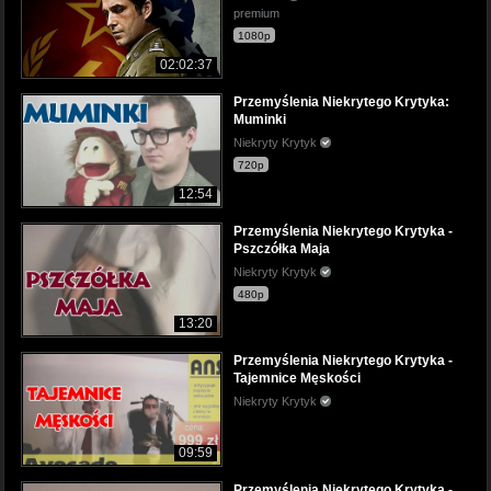
premium
1080p
02:02:37
Przemyślenia Niekrytego Krytyka:
Muminki
Niekryty Krytyk
720p
12:54
Przemyślenia Niekrytego Krytyka -
Pszczółka Maja
Niekryty Krytyk
480p
13:20
Przemyślenia Niekrytego Krytyka -
Tajemnice Męskości
Niekryty Krytyk
09:59
Przemyślenia Niekrytego Krytyka -