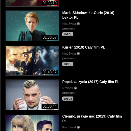
01:33:19
Maria Skłodowska-Curie (2016)
Lektor PL
KinoSwiat
premium
1080p
01:36:07
Kurier (2019) Cały film PL
KinoSwiat
premium
1080p
01:48:37
Popek za życia (2017) Cały film PL
Netlook
premium
1080p
01:06:44
Ciemno, prawie noc (2019) Cały film
PL
KinoSwiat