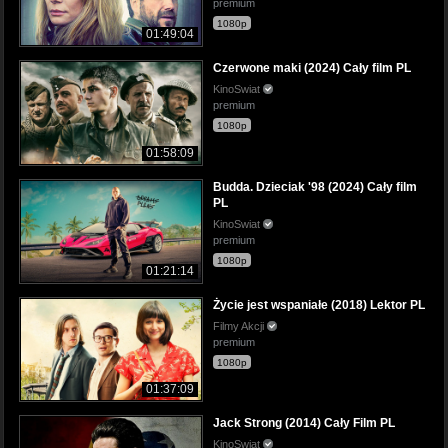
premium
1080p
01:49:04
Czerwone maki (2024) Cały film PL
KinoSwiat
premium
1080p
01:58:09
Budda. Dzieciak '98 (2024) Cały film
PL
KinoSwiat
premium
1080p
01:21:14
Życie jest wspaniałe (2018) Lektor PL
Filmy Akcji
premium
1080p
01:37:09
Jack Strong (2014) Cały Film PL
KinoSwiat