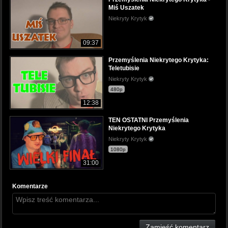
Miś Uszatek
Niekryty Krytyk
09:37
Przemyślenia Niekrytego Krytyka:
Teletubisie
Niekryty Krytyk
480p
12:38
TEN OSTATNI Przemyślenia
Niekrytego Krytyka
Niekryty Krytyk
1080p
31:00
Komentarze
Zamieść komentarz