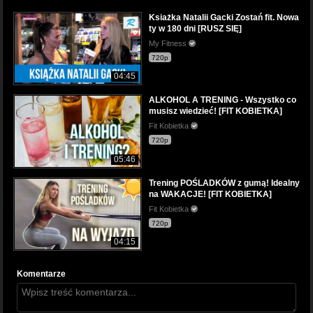
Ksiażka Natalii Gacki Zostań fit. Nowa
ty w 180 dni [RUSZ SIĘ]
My Fitness
720p
04:45
ALKOHOL A TRENING - Wszystko co
musisz wiedzieć! [FIT KOBIETKA]
Fit Kobietka
720p
05:46
Trening POŚLADKÓW z gumą! Idealny
na WAKACJE! [FIT KOBIETKA]
Fit Kobietka
720p
04:15
Komentarze