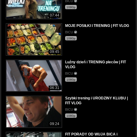
BICU
1080p
07:44
MOJE POSIŁKI I TRENING | FIT VLOG
BICU
1080p
09:45
Luźny dzień i TRENING pleców | FIT
VLOG
BICU
1080p
06:31
Szybki trening i URODZINY KLUBU |
FIT VLOG
BICU
1080p
09:24
FIT PORADY OD WUJA BICA i