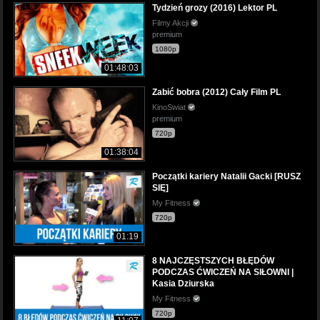
Tydzień grozy (2016) Lektor PL
Filmy Akcji
premium
1080p
01:48:03
Zabić bobra (2012) Cały Film PL
KinoSwiat
premium
720p
01:38:04
Początki kariery Natalii Gacki [RUSZ
SIĘ]
My Fitness
720p
01:19
8 NAJCZĘSTSZYCH BŁĘDÓW
PODCZAS ĆWICZEŃ NA SIŁOWNI |
Kasia Dziurska
My Fitness
720p