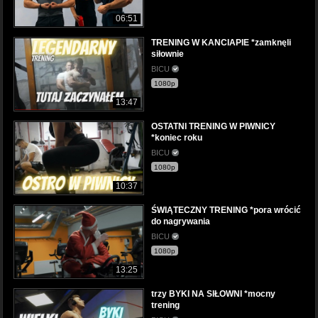
06:51
TRENING W KANCIAPIE *zamknęli
siłownie
BICU
1080p
13:47
OSTATNI TRENING W PIWNICY
*koniec roku
BICU
1080p
10:37
ŚWIĄTECZNY TRENING *pora wrócić
do nagrywania
BICU
1080p
13:25
trzy BYKI NA SIŁOWNI *mocny
trening