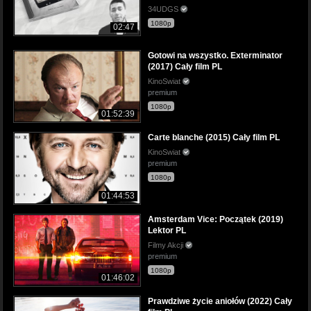
34UDGS
1080p
02:47
Gotowi na wszystko. Exterminator
(2017) Cały film PL
KinoSwiat
premium
1080p
01:52:39
Carte blanche (2015) Cały film PL
KinoSwiat
premium
1080p
01:44:53
Amsterdam Vice: Początek (2019)
Lektor PL
Filmy Akcji
premium
1080p
01:46:02
Prawdziwe życie aniołów (2022) Cały