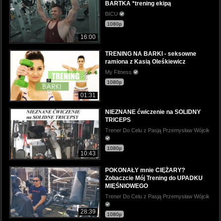
BARTKA *trening ekipą
BICU
1080p
16:00
TRENING NA BARKI - seksowne
ramiona z Kasią Oleśkiewicz
My Fitness
1080p
01:31
NIEZNANE ćwiczenie na SOLIDNY
TRICEPS
Trener Do Celu z Pasją Przemysław Wójcik
1080p
10:43
POKONAŁY mnie CIĘŻARY?
Zobaczcie Mój Trening do UPADKU
MIĘŚNIOWEGO
Trener Do Celu z Pasją Przemysław Wójcik
28:39
1080p