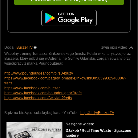
Dodał:
BuczerTV
zwiń opis video
Wspólny trening Tomasza Binkowsiekego (mistrz Polski w kulturystyce) oraz
Buczera, który odbył się w Adrenaline Gym w Gdańsku, zorganizowany przy
współpracy z marka Poundoutgear.
http://www.poundoutgear.com/pl/10-bluzy
https://www.facebook.com/pages/Tomasz-Binkowski/305859932940306?
frefts
https://www.facebook.com/buczer
https://www.facebook.com/poundoutgear?frefts
https://www.facebook.com/Activlab?frefts
____
Bądź na bieżąco, subskrybuj kanał YouTube:
http://bit.ly/BuczerTV
Następne wideo:
Dżakob / Real Time Waste - Zgaszone
jupitery