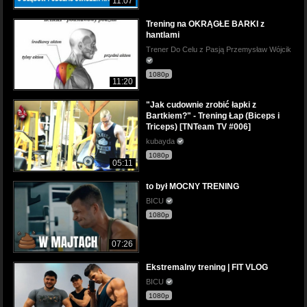
11:07
Trening na OKRĄGŁE BARKI z
hantlami
Trener Do Celu z Pasją Przemysław Wójcik
1080p
11:20
"Jak cudownie zrobić łapki z
Bartkiem?" - Trening Łap (Biceps i
Triceps) [TNTeam TV #006]
kubayda
1080p
05:11
to był MOCNY TRENING
BICU
1080p
07:26
Ekstremalny trening | FIT VLOG
BICU
1080p