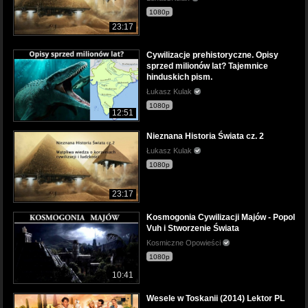
1080p
23:17
Cywilizacje prehistoryczne. Opisy
sprzed milionów lat? Tajemnice
hinduskich pism.
Łukasz Kulak
1080p
12:51
Nieznana Historia Świata cz. 2
Łukasz Kulak
1080p
23:17
Kosmogonia Cywilizacji Majów - Popol
Vuh i Stworzenie Świata
Kosmiczne Opowieści
1080p
10:41
Wesele w Toskanii (2014) Lektor PL