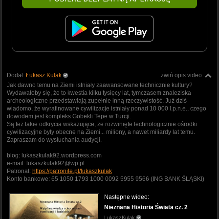
Dodał:
Łukasz Kulak
zwiń opis video
Jak dawno temu na Ziemi istniały zaawansowane technicznie kultury?
Wydawałoby się, że to kwestia kilku tysięcy lat, tymczasem znaleziska
archeologiczne przedstawiają zupełnie inną rzeczywistość. Już dziś
wiadomo, że wyrafinowane cywilizacje istniały ponad 10 000 l.p.n.e., czego
dowodem jest kompleks Gobekli Tepe w Turcji.
Są też takie odkrycia wskazujące, że rozwinięte technologicznie ośrodki
cywilizacyjne były obecne na Ziemi... miliony, a nawet miliardy lat temu.
Zapraszam do wysłuchania audycji.
blog: lukaszkulak92.wordpress.com
e-mail: lukaszkulak92@wp.pl
Patronat:
https://patronite.pl/lukaszkulak
Konto bankowe: 65 1050 1793 1000 0092 5955 9566 (ING BANK ŚLĄSKI)
Następne wideo:
Nieznana Historia Świata cz. 2
LukaszKulak