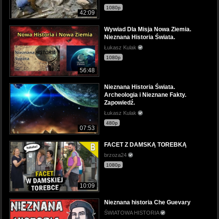
1080p
42:09
Wywiad Dla Misja Nowa Ziemia.
Nieznana Historia Świata.
Łukasz Kulak
1080p
56:48
Nieznana Historia Świata.
Archeologia i Nieznane Fakty.
Zapowiedź.
Łukasz Kulak
480p
07:53
FACET Z DAMSKĄ TOREBKĄ
brzoza24
1080p
10:09
Nieznana historia Che Guevary
ŚWIATOWA HISTORIA