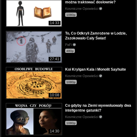
można traktować dosłownie?
Kosmiczne Opowieści
1080p
14:33
To, Co Odkryli Zamrożene w Lodzie,
Zszokowało Cały Świat!
PaFi
480p
27:41
Koi Krylgan Kala i Monolit Sayhuite
Kosmiczne Opowieści
1080p
10:08
Co gdyby na Ziemi wyewoluowały dwa
inteligentne gatunki?
Kosmiczne Opowieści
1080p
14:30