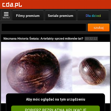
Filmy premium
Seriale premium
Dla dzieci
MENU
szukaj
Nieznana Historia Świata: Artefakty sprzed milionów lat?
00:32:12
Aby móc oglądać na tym urządzeniu
POBIERZ BEZPŁATNĄ APLIKACJĘ