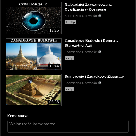
Najbardziej Zaawansowana
Cywilizacja w Kosmosie
Kosmiczne Opowieści
1080p
12:26
Zagadkowe Budowle i Komnaty
Starożytnej Azji
Kosmiczne Opowieści
720p
10:44
Sumerowie i Zagadkowe Zigguraty
Kosmiczne Opowieści
720p
08:36
Komentarze