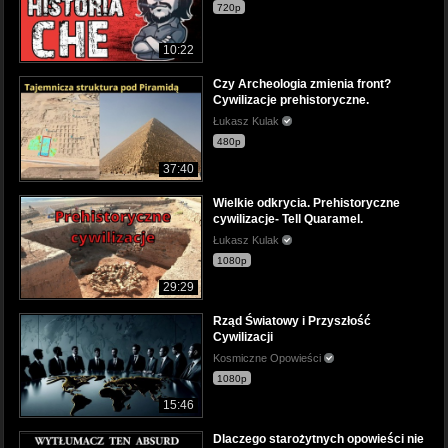
720p
10:22
Czy Archeologia zmienia front?
Cywilizacje prehistoryczne.
Łukasz Kulak
480p
37:40
Wielkie odkrycia. Prehistoryczne
cywilizacje- Tell Quaramel.
Łukasz Kulak
1080p
29:29
Rząd Światowy i Przyszłość
Cywilizacji
Kosmiczne Opowieści
1080p
15:46
Dlaczego starożytnych opowieści nie