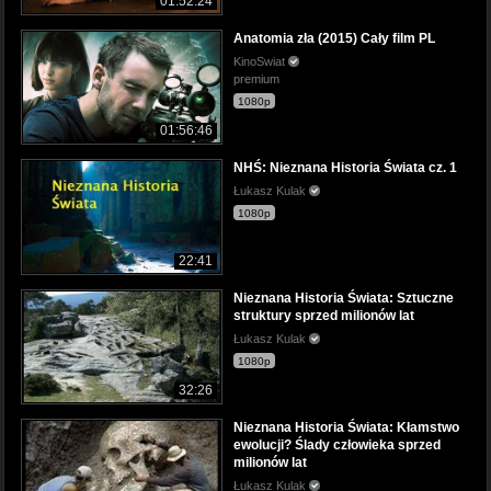
01:52:24
Anatomia zła (2015) Cały film PL
KinoSwiat
premium
1080p
01:56:46
NHŚ: Nieznana Historia Świata cz. 1
Łukasz Kulak
1080p
22:41
Nieznana Historia Świata: Sztuczne
struktury sprzed milionów lat
Łukasz Kulak
1080p
32:26
Nieznana Historia Świata: Kłamstwo
ewolucji? Ślady człowieka sprzed
milionów lat
Łukasz Kulak