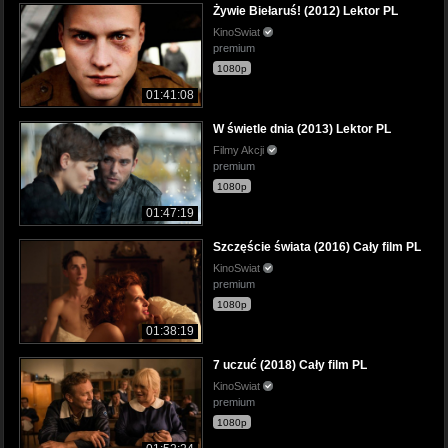
Żywie Biełaruś! (2012) Lektor PL
KinoSwiat
premium
1080p
01:41:08
W świetle dnia (2013) Lektor PL
Filmy Akcji
premium
1080p
01:47:19
Szczęście świata (2016) Cały film PL
KinoSwiat
premium
1080p
01:38:19
7 uczuć (2018) Cały film PL
KinoSwiat
premium
1080p