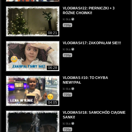
VLOGMAS#22: PIERNICZKI + 3
RÓŻNE CHOINKI!
ki tka
720p
08:21
VLOGMAS#17: ZAKOPAŁAM SIE!!!
ki tka
720p
06:28
VLOGMAS #10: TO CHYBA
NIEWYPAŁ
ki tka
720p
04:05
VLOGMAS#18: SAMOCHÓD CIĄGNIE
SANKI!
ki tka
720p