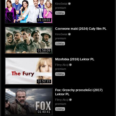
KinoSwiat
premium
1080p
01:19:01
Czerwone maki (2024) Cały film PL
KinoSwiat
premium
1080p
01:58:09
Mizofobia (2016) Lektor PL
Filmy Akcji
premium
1080p
01:52:15
Fox: Grzechy przeszłości (2017)
Lektor PL
Filmy Akcji
premium
1080p
01:40:41