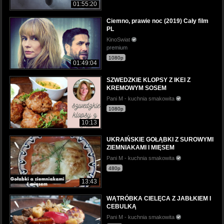
01:55:20
Ciemno, prawie noc (2019) Cały film
PL
KinoSwiat
premium
1080p
01:49:04
SZWEDZKIE KLOPSY Z IKEI Z
KREMOWYM SOSEM
Pani M - kuchnia smakowita
1080p
10:13
UKRAIŃSKIE GOŁĄBKI Z SUROWYMI
ZIEMNIAKAMI I MIĘSEM
Pani M - kuchnia smakowita
480p
13:43
WĄTRÓBKA CIELĘCA Z JABŁKIEM I
CEBULKĄ
Pani M - kuchnia smakowita