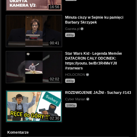
16:56
Minuta ciszy w Sejmie ku pamięci
Barbary Skrzypek
Gazeta.pl
480p
00:41
Star Wars Kid - Legenda Memów
DATACRON CAŁY ODCINEK:
https://youtu. be/Br3R4MeYJlI
#starwars
HOLOCRON
02:02
480p
ROZDWOJENIE JAŹNI - Suchary #143
Cyber Marian
1080p
02:30
Komentarze