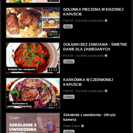
GOLONKA PIECZONA W KISZONEJ
KAPUŚCIE
Pani M - kuchnia smakowita
480p
08:03
GOŁĄBKI BEZ ZAWIJANIA - ŚWIETNE
DANIE DLA ZABIEGANYCH
Pani M - kuchnia smakowita
1080p
11:52
KARKÓWKA W CZERWONEJ
KAPUŚCIE
Pani M - kuchnia smakowita
1080p
10:28
Szkolenie z uwodzenia - Ukryta
kamera
Rafał Żuber
1080p