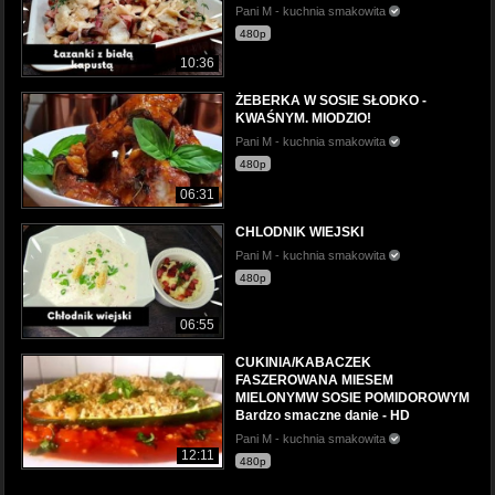
Pani M - kuchnia smakowita
480p
10:36
ŻEBERKA W SOSIE SŁODKO -
KWAŚNYM. MIODZIO!
Pani M - kuchnia smakowita
480p
06:31
CHLODNIK WIEJSKI
Pani M - kuchnia smakowita
480p
06:55
CUKINIA/KABACZEK
FASZEROWANA MIESEM
MIELONYMW SOSIE POMIDOROWYM
Bardzo smaczne danie - HD
Pani M - kuchnia smakowita
12:11
480p