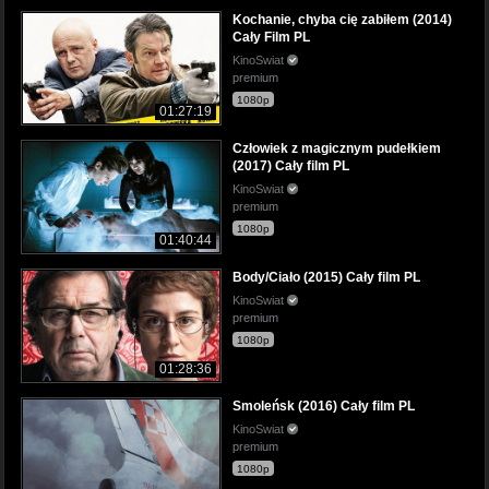
Kochanie, chyba cię zabiłem (2014)
Cały Film PL
KinoSwiat
premium
1080p
01:27:19
Człowiek z magicznym pudełkiem
(2017) Cały film PL
KinoSwiat
premium
1080p
01:40:44
Body/Ciało (2015) Cały film PL
KinoSwiat
premium
1080p
01:28:36
Smoleńsk (2016) Cały film PL
KinoSwiat
premium
1080p