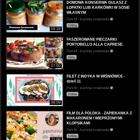
DOMOWA KONSERWA GULASZ Z
ŁOPATKI LUB KARKÓWKI W SOSIE
WŁASNYM
Pani M - kuchnia smakowita
1080p
16:16
FASZEROWANE PIECZARKI
PORTOBELLO ALLA CAPRESE.
Pani M - kuchnia smakowita
480p
07:00
FILET Z INDYKA W WIŚNIÓWCE -
dzień 11
Pani M - kuchnia smakowita
1080p
08:09
FILM DLA POLDKA - ZAPIEKANKA Z
MAKARONEM I WIEPRZOWYMI
KLOPSIKAMI
Pani M - kuchnia smakowita
1080p
11:06