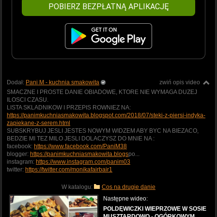
POBIERZ BEZPŁATNĄ APLIKACJĘ
Dodał:
Pani M - kuchnia smakowita
zwiń opis video
SMACZNE I PROSTE DANIE OBIADOWE, KTORE NIE WYMAGA DUZEJ
ILOSCI CZASU.
LISTA SKLADNIKOW I PRZEPIS ROWNIEZ NA:
https://panimkuchniasmakowita.blogspot.com/2018/07/steki-z-piersi-indyka-
zapiekane-z-serem.html
SUBSKRYBUJ JESLI JESTES NOWYM WIDZEM ABY BYC NA BIEZACO,
BEDZIE MI TEZ MILO JESLI DOLACZYSZ DO MNIE NA :
facebook:
https://www.facebook.com/PaniM38
blogger:
https://panimkuchniasmakowita.blogs
po...
instagram:
https://www.instagram.com/panim03
twitter:
https://twitter.com/monikafairbair1
W katalogu:
Cos na drugie danie
Następne wideo:
POLDĘWICZKI WIEPRZOWE W SOSIE
MUSZTARDOWO - OGÓRKOWYM