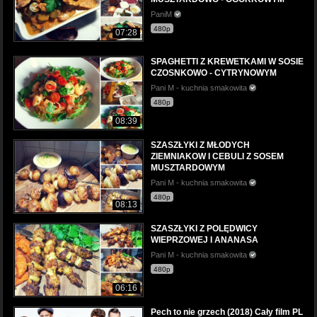
PaniM
480p
07:28
SPAGHETTI Z KREWETKAMI W SOSIE
CZOSNKOWO - CYTRYNOWYM
Pani M - kuchnia smakowita
480p
08:39
SZASZŁYKI Z MŁODYCH
ZIEMNIAKOW I CEBULI Z SOSEM
MUSZTARDOWYM
Pani M - kuchnia smakowita
480p
08:13
SZASZŁYKI Z POLĘDWICY
WIEPRZOWEJ I ANANASA
Pani M - kuchnia smakowita
480p
06:16
Pech to nie grzech (2018) Cały film PL