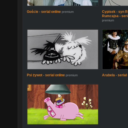
Goście - serial online
Cypisek - syn R
premium
Rumcajsa - ser
premium
Psi żywot - serial online
Arabela - serial
premium