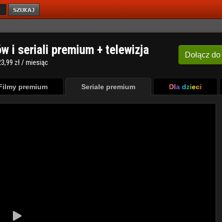
ów i seriali premium + telewizja
Dołącz
do
3,99 zł / miesiąc
Filmy premium
Seriale premium
Dla dzieci