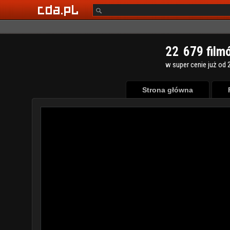
2
2
6
7
9
film
w super cenie już od 2
Strona główna