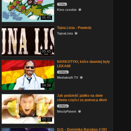
720p
Kino czeskie
06:45
Tajna Lista - Powiedz
TajnaLista
05:45
NARKOTYKI, które dawniej były
LEKAMI
1080p
Mediakraft TV
04:38
Jak podzielić jabłko na dwie
równe części za pomocą dłoni
1080p
NiezlyPatent
05:11
O.O. - Dominika Barabas // OO