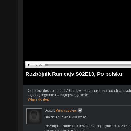
0:00
Rozbójnik Rumcajs S02E10, Po polsku
Odblokuj dostęp do 22679 filmów i seriali premium od oficjalnych
Oglądaj legalnie i w najlepszej jakości.
Włącz dostęp
Dodał:
Kino czeskie
Dla dzieci
,
Serial dla dzieci
Rozbójnik Rumcajs mieszka z żoną i synkiem w żacho
niezapomniany przygody.