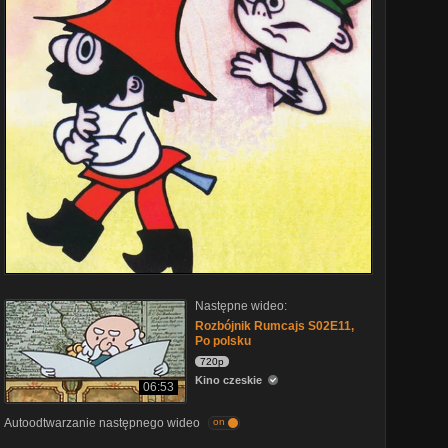
Następne wideo:
Rozbójnik Rumcajs S02E11,
Po polsku
720p
Kino czeskie
06:53
Autoodtwarzanie następnego wideo
on