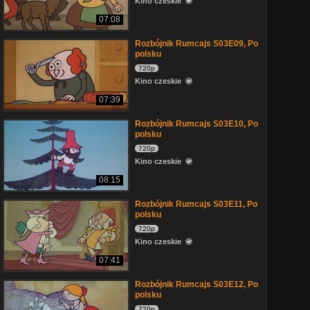
Kino czeskie
07:08
Rozbójnik Rumcajs S03E09, Po
polsku
720p
Kino czeskie
07:39
Rozbójnik Rumcajs S03E10, Po
polsku
720p
Kino czeskie
08:15
Rozbójnik Rumcajs S03E11, Po
polsku
720p
Kino czeskie
07:41
Rozbójnik Rumcajs S03E12, Po
polsku
720p