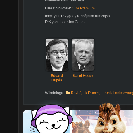
Film z biblioteki:
CDA Premium
Inny tytuł:
Przygody rozbójnika rumcajsa
Reżyser:
Ladislav Čapek
Eduard
Karel Höger
Cupák
W katalogu:
Rozbójnik Rumcajs - serial animowan