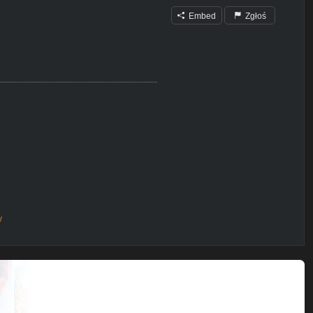
Embed
Zgłoś
y