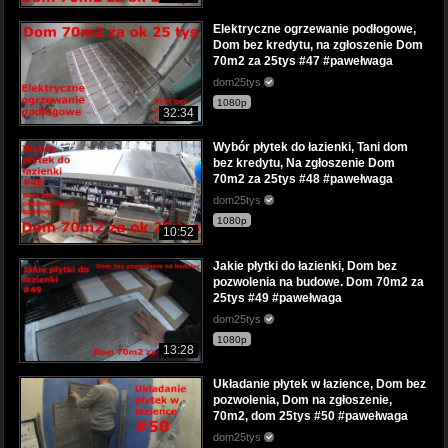
Elektryczne ogrzewanie podłogowe,
Dom bez kredytu, na zgłoszenie Dom
70m2 za 25tys #47 #pawełwaga
dom25tys
1080p
32:34
Wybór płytek do łazienki, Tani dom
bez kredytu, Na zgłoszenie Dom
70m2 za 25tys #48 #pawełwaga
dom25tys
1080p
10:52
Jakie płytki do łazienki, Dom bez
pozwolenia na budowe. Dom 70m2 za
25tys #49 #pawełwaga
dom25tys
1080p
13:28
Układanie płytek w łazience, Dom bez
pozwolenia, Dom na zgłoszenie,
70m2, dom 25tys #50 #pawełwaga
dom25tys