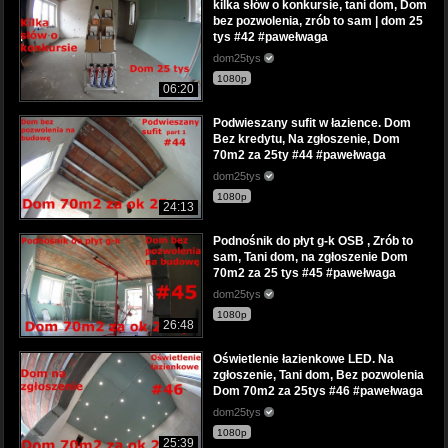
kilka słów o konkursie, tani dom, Dom
bez pozwolenia, zrób to sam | dom 25
tys #42 #pawełwaga
dom25tys
1080p
06:20
Podwieszany sufit w łazience. Dom
Bez kredytu, Na zgłoszenie, Dom
70m2 za 25ty #44 #pawełwaga
dom25tys
1080p
24:13
Podnośnik do płyt g-k OSB , Zrób to
sam, Tani dom, na zgłoszenie Dom
70m2 za 25 tys #45 #pawełwaga
dom25tys
1080p
26:48
Oświetlenie łazienkowe LED. Na
zgłoszenie, Tani dom, Bez pozwolenia
Dom 70m2 za 25tys #46 #pawełwaga
dom25tys
1080p
25:39