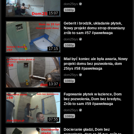
dom25tys
1080p
15:07
Geberit i brodzik, układanie płytek,
Nowy projekt domu strop drewniany
zrób to sam #57 #pawełwaga
dom25tys
1080p
17:15
Miał być koniec ale była awaria, Nowy
projekt domu bez pozwolenia, dom
25tys #58 #pawełwaga
dom25tys
1080p
13:37
Fugowanie płytek w łazience, Dom
bez pozwolenia, Dom bez kredytu,
Zrób to sam #59 #pawełwaga
dom25tys
1080p
07:55
Docieranie gładzi, Dom bez