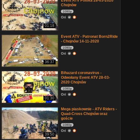
Event ATV Polska 28-03-2020
Chojnów
1080p
Ori
01:18
Event ATV - Patronat Born2Ride
- Chojnów 14-11-2020
1080p
Ori
36:37
Bihazard coronavirus -
Odwołany Event ATV 28-03-
2020 Chojnów
1080p
Ori
01:30
Mega piaskownie - ATV Riders -
Quad-Cross Chojnów oraz
goście
1080p
Ori
39:50