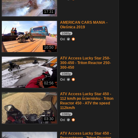
17:31
AMERICAN CARS MANIA -
Oleśnica 2019
1080p
Ori
10:50
ATV Access Lucky Star 250-
300-450 - Triton Reactor 250-
300-450
1080p
Ori
02:56
ATV Access Lucky Star 450 -
112 km/h po ściernisku - Triton
Reactor 450 - ATV the speed
112km/h
1080p
03:30
Ori
ATV Access Lucky Star 450 -