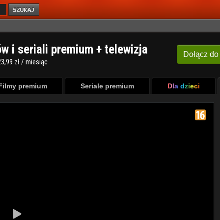
ów i seriali premium + telewizja
Dołącz
do
3,99 zł / miesiąc
Filmy premium
Seriale premium
Dla dzieci