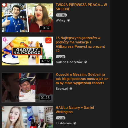
TWOJA PIERWSZA PRACA... W
SKLEPIE
1080p
Waksy
10:37
15 Najlepszych gadżetów w
podróży /na wakacje z
AliExpress Pomysł na prezent
#2
720p
07:32
Galeria Gadżetów
Kosecki o Messim: Gdybym ja
tak biegał podczas meczu jak on
to by mnie wygwizdali #shorts
Sport.pl
01:13
HAUL z Natury + Daniel
Wellington
720p
Lastdream