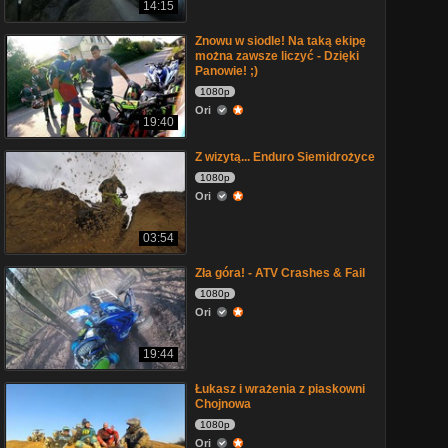
14:15
Znowu w siodle! Na taką ekipę
można zawsze liczyć - Dzięki
Panowie! ;)
1080p
Ori
19:40
Z wizytą... Enduro Siemidrożyce
1080p
Ori
03:54
Zła góra! - ATV Crashes & Fail
1080p
Ori
19:44
Łukasz i wrażenia z piaskowni
Chojnowa
1080p
Ori