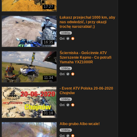
17:27
Łukasz przejechał 1000 km, aby
nas odwiedzić, i przy okazji
trochę narozrabiał ;)
1080p
Ori
16:35
Ścierniska - Gościnnie ATV
Szerszenie Kępno - Co potrafi
Yamaha YXZ1000R
1080p
Ori
11:34
- Event ATV Polska 20-06-2020
Chojnów
1080p
Ori
01:18
Albo grubo Albo wcale!
1080p
Ori