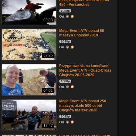
Perspektywa - Triton Reactor
450 - Perspective
1080p
Ori
03:03
Mega Event ATV ponad 80
maszyn Chojnów 2019
1080p
Ori
39:25
Przygotowania na końcówce!
Mega Event ATV - Quad-Cross
Chojnów 20-06-2020
1080p
Ori
04:01
Mega Event ATV ponad 250
maszyn, około 500 osób!
Chojnów marzec 2020
1080p
Ori
17:47