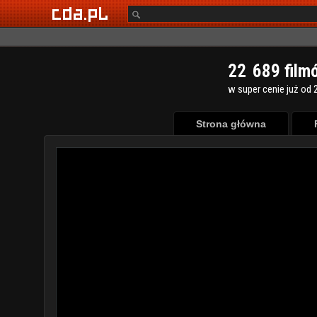
2
2
6
8
9
film
w super cenie już od 2
Strona główna