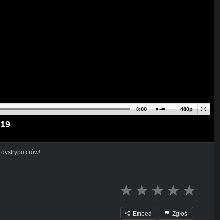
0:00
480p
019
 dystrybutorów!
Embed
Zgłoś