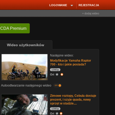
LOGOWANIE
REJESTRACJA
+ dodaj wideo
 CDA Premium
Wideo użytkowników
Następne wideo:
Modyfikacje Yamaha Raptor
700 - kto i jakie posiada?
1080p
Ori
18:34
Autoodtwarzanie następnego wideo
on
Zimowe roztopy, Cebula dostaje
prezent, i szyje quada, nowy
sprzęt w stadzie....
1080p
Ori