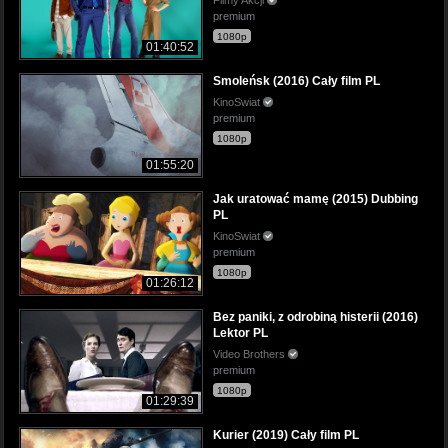
premium
1080p
01:40:52
Smoleńsk (2016) Cały film PL
KinoSwiat
premium
1080p
01:55:20
Jak uratować mamę (2015) Dubbing
PL
KinoSwiat
premium
1080p
01:26:12
Bez paniki, z odrobiną histerii (2016)
Lektor PL
Video Brothers
premium
1080p
01:29:39
Kurier (2019) Cały film PL