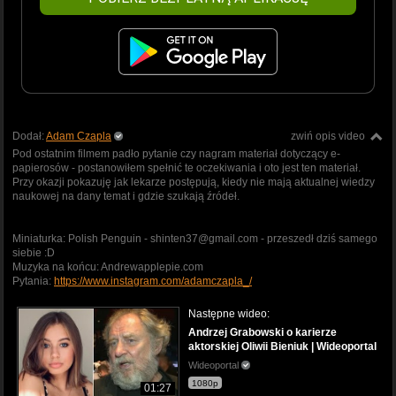
Dodał:
Adam Czapla
zwiń opis video
Pod ostatnim filmem padło pytanie czy nagram materiał dotyczący e-
papierosów - postanowiłem spełnić te oczekiwania i oto jest ten materiał.
Przy okazji pokazuję jak lekarze postępują, kiedy nie mają aktualnej wiedzy
naukowej na dany temat i gdzie szukają źródeł.
Miniaturka: Polish Penguin - shinten37@gmail.com - przeszedł dziś samego
siebie :D
Muzyka na końcu: Andrewapplepie.com
Pytania:
https://www.instagram.com/adamczapla_/
Następne wideo:
Andrzej Grabowski o karierze
aktorskiej Oliwii Bieniuk | Wideoportal
Wideoportal
1080p
01:27