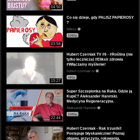
04:50
Co się dzieje, gdy PALISZ PAPIEROSY
?
iWiesz
1080p
03:58
Hubert Czerniak TV #6 - #Roślina (nie
tylko lecznicza) #Eliksir zdrowia
#Włączamy myślenie!
hubert-czerniak-tv
480p
15:27
Super Szczepionka na Raka. Gdzie ją
Kupić? Aleksander Haretski.
Medycyna Regeneracyjna.
Aliaksandr Haretski
1080p
22:44
Hubert Czerniak - Rak trzustki!
Postępuje błyskawicznie! Poznaj
objawy, przyczyny, rokowania,