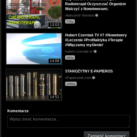
Radioterapii Oczyszczać Organizm
Walczyć z Nowotworami.
Aliaksandr Haretski
720p
13:03
Hubert Czerniak TV #7 #Nowotwory
#Leczenie #Profilaktyka #Terapie
#Włączamy myślenie!
hubert-czerniak-tv
480p
14:08
STAROŻYTNY E-PAPIEROS
ePapierosek.com
1080p
14:51
Komentarze
Zamieść komentarz