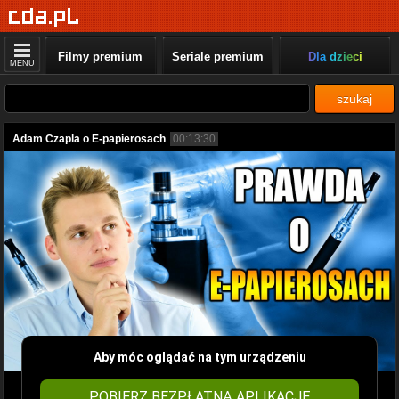
Filmy premium
Seriale premium
Dla dzieci
MENU
szukaj
Adam Czapla o E-papierosach
00:13:30
Aby móc oglądać na tym urządzeniu
POBIERZ BEZPŁATNĄ APLIKACJĘ