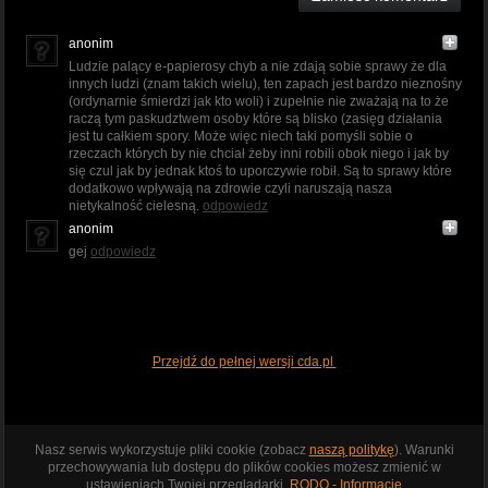
anonim
Ludzie palący e-papierosy chyb a nie zdają sobie sprawy że dla
innych ludzi (znam takich wielu), ten zapach jest bardzo nieznośny
(ordynarnie śmierdzi jak kto woli) i zupełnie nie zważają na to że
raczą tym paskudztwem osoby które są blisko (zasięg działania
jest tu całkiem spory. Może więc niech taki pomyśli sobie o
rzeczach których by nie chciał żeby inni robili obok niego i jak by
się czul jak by jednak ktoś to uporczywie robił. Są to sprawy które
dodatkowo wpływają na zdrowie czyli naruszają nasza
nietykalność cielesną.
odpowiedz
anonim
gej
odpowiedz
Przejdź do pełnej wersji cda.pl
Nasz serwis wykorzystuje pliki cookie (zobacz
naszą politykę
). Warunki
przechowywania lub dostępu do plików cookies możesz zmienić w
ustawieniach Twojej przeglądarki.
RODO - Informacje