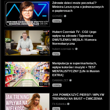
Zdrowie dzieci może poczekać?
Ministra Leszczyna o jednorazowych
e-papierosach
GONIEC
1080p
08:04
Hubert Czerniak TV - CO2 i jego
wpływ na zdrowie / Tajemnice
DWUTLENKU WĘGLA / Komora
Normobaryczna
hubert-czerniak-tv
40:44
720p
Manipulacja w supermarketach,
wpływ kolorów i muzyki + TEST
MENTALISTYCZNY [Life in Illusion
EXTRA]
DAMIAN ZET
07:00
1080p
JAK POWIĘKSZYĆ PIERSI? / WPŁYW
TRENINGU NA BIUST + ĆWICZENIA
Fit Kobietka
720p