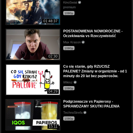
KinoSwiat
premium
1080p
01:48:37
POSTANOWIENIA NOWOROCZNE -
Oczekiwania vs Rzeczywistość
Max Krason
1080p
02:30
Co się stanie, gdy RZUCISZ
PALENIE? Zmiany w organizmie - od 1
minuty do 20 lat bez papierosów.
iWiesz
1080p
04:29
Podgrzewacze vs Papierosy -
SPRAWDZAMY SKUTKI PALENIA
TechnoStrefa
1080p
15:11