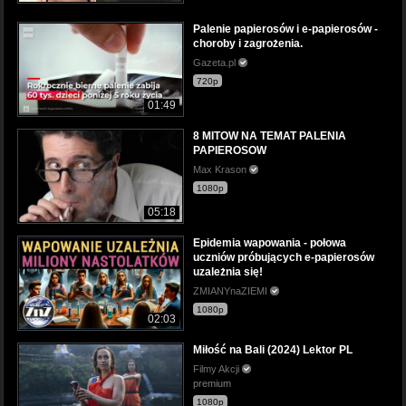
Palenie papierosów i e-papierosów -
choroby i zagrożenia.
Gazeta.pl
720p
01:49
8 MITOW NA TEMAT PALENIA
PAPIEROSOW
Max Krason
1080p
05:18
Epidemia wapowania - połowa
uczniów próbujących e-papierosów
uzależnia się!
ZMIANYnaZIEMI
1080p
02:03
Miłość na Bali (2024) Lektor PL
Filmy Akcji
premium
1080p