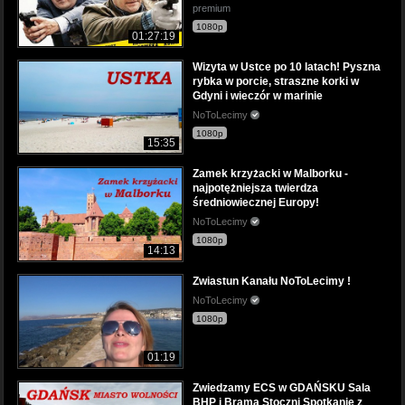
premium
1080p
01:27:19
Wizyta w Ustce po 10 latach! Pyszna
rybka w porcie, straszne korki w
Gdyni i wieczór w marinie
NoToLecimy
1080p
15:35
Zamek krzyżacki w Malborku -
najpotężniejsza twierdza
średniowiecznej Europy!
NoToLecimy
1080p
14:13
Zwiastun Kanału NoToLecimy !
NoToLecimy
1080p
01:19
Zwiedzamy ECS w GDAŃSKU Sala
BHP i Brama Stoczni Spotkanie z