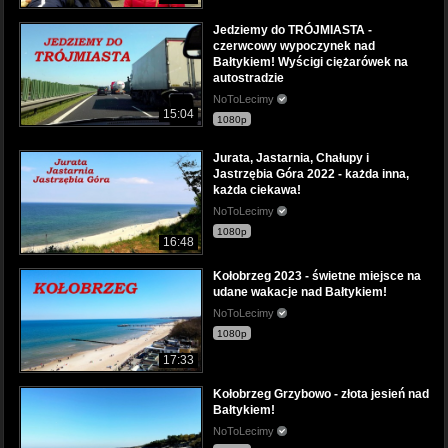
Jedziemy do TRÓJMIASTA -
czerwcowy wypoczynek nad
Bałtykiem! Wyścigi ciężarówek na
autostradzie
NoToLecimy
15:04
1080p
Jurata, Jastarnia, Chałupy i
Jastrzębia Góra 2022 - każda inna,
każda ciekawa!
NoToLecimy
1080p
16:48
Kołobrzeg 2023 - świetne miejsce na
udane wakacje nad Bałtykiem!
NoToLecimy
1080p
17:33
Kołobrzeg Grzybowo - złota jesień nad
Bałtykiem!
NoToLecimy