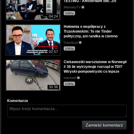
TESTING - Amsterdam odc. 2/5
MetrowyTV
1080p
04:24
Hołownia o współpracy z
Trzaskowskim: To nie Tinder
polityczny, ani randka w ciemno
Gazeta.pl
1080p
02:57
Ciekawostki warsztatowe w Norwegii
# 36 ile wytrzymuje rozrząd w TDI?
Wtryski-pompowtryski co lepsze
marewel
1080p
30:36
Komentarze
Zamieść komentarz