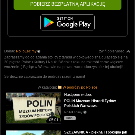
POBIERZ BEZPŁATNĄ APLIKACJĘ
Dodał:
NoToLecimy
zwiń opis video
Zapraszamy do oglądania stolicy z tarasu widokowego znajdującego się na
30 piętrze Pałacu Kultury i Nauki! Widok z roku na rok robi coraz większe
wrażenie :) Będąc w Warszawie na pewno warto skorzystać z tej atrakcji!
Serdecznie zapraszam do podróży razem z nami!
W katalogu:
W podróży po Polsce
Następne wideo:
POLIN Muzeum Historii Żydów
Polskich Warszawa
NoToLecimy
1080p
05:01
SZCZAWNICA - piękna i spokojna jak