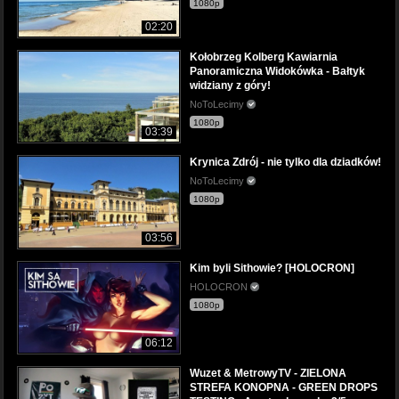
1080p
02:20
Kołobrzeg Kolberg Kawiarnia
Panoramiczna Widokówka - Bałtyk
widziany z góry!
NoToLecimy
1080p
03:39
Krynica Zdrój - nie tylko dla dziadków!
NoToLecimy
1080p
03:56
Kim byli Sithowie? [HOLOCRON]
HOLOCRON
1080p
06:12
Wuzet & MetrowyTV - ZIELONA
STREFA KONOPNA - GREEN DROPS