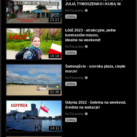
JULIĄ TYMOSZENKO i KUBĄ W.
NoToLecimy
1080p
23:21
Łódź 2023 - atrakcyjne, pełne
kontrastów miasto,
idealne na weekend!
NoToLecimy
1080p
16:18
Świnoujście - szeroka plaża, ciepłe
morze!
NoToLecimy
1080p
02:36
Gdynia 2022 - świetna na weekend,
średnia na wakacje!
NoToLecimy
1080p
14:11