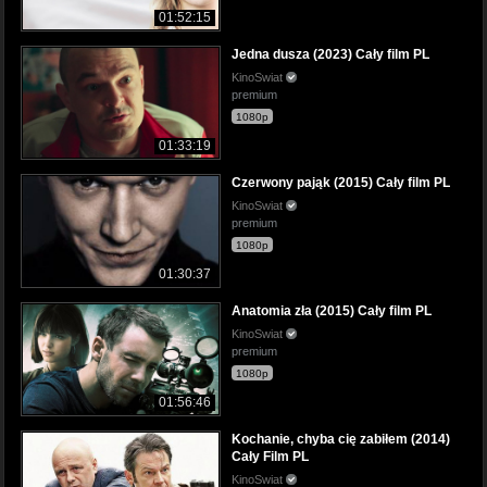
01:52:15
Jedna dusza (2023) Cały film PL
KinoSwiat
premium
1080p
01:33:19
Czerwony pająk (2015) Cały film PL
KinoSwiat
premium
1080p
01:30:37
Anatomia zła (2015) Cały film PL
KinoSwiat
premium
1080p
01:56:46
Kochanie, chyba cię zabiłem (2014)
Cały Film PL
KinoSwiat