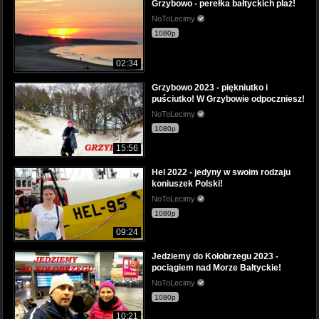
Grzybowo - perełka bałtyckich plaż!
NoToLecimy
1080p
02:34
Grzybowo 2023 - piękniutko i
puściutko! W Grzybowie odpoczniesz!
NoToLecimy
1080p
15:56
Hel 2022 - jedyny w swoim rodzaju
koniuszek Polski!
NoToLecimy
1080p
09:24
Jedziemy do Kołobrzegu 2023 -
pociągiem nad Morze Bałtyckie!
NoToLecimy
1080p
10:21