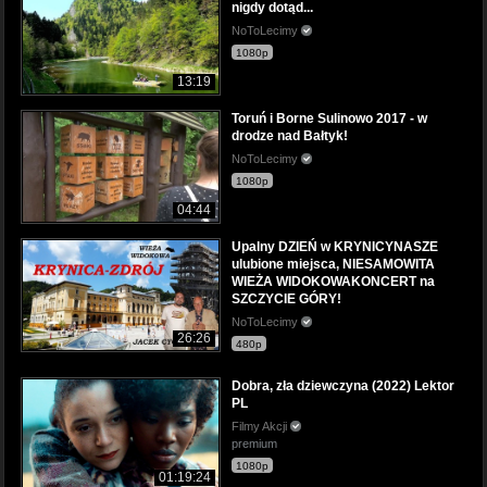
nigdy dotąd...
NoToLecimy
1080p
13:19
Toruń i Borne Sulinowo 2017 - w
drodze nad Bałtyk!
NoToLecimy
1080p
04:44
Upalny DZIEŃ w KRYNICYNASZE
ulubione miejsca, NIESAMOWITA
WIEŻA WIDOKOWAKONCERT na
SZCZYCIE GÓRY!
NoToLecimy
26:26
480p
Dobra, zła dziewczyna (2022) Lektor
PL
Filmy Akcji
premium
1080p
01:19:24