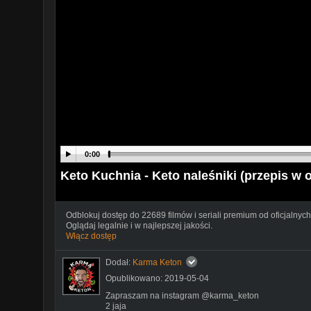
0:00
Keto Kuchnia - Keto naleśniki (przepis w o
Odblokuj dostęp do 22689 filmów i seriali premium od oficjalnych
Oglądaj legalnie i w najlepszej jakości.
Włącz dostęp
Dodał:
Karma Keton
Opublikowano: 2019-05-04
Zapraszam na instagram @karma_keton
2 jaja