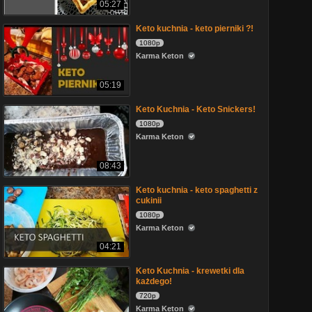
05:27
Keto kuchnia - keto pierniki ?!
1080p
Karma Keton
05:19
Keto Kuchnia - Keto Snickers!
1080p
Karma Keton
08:43
Keto kuchnia - keto spaghetti z
cukinii
1080p
Karma Keton
04:21
Keto Kuchnia - krewetki dla
każdego!
720p
Karma Keton