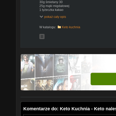
30g śmietany 30
25g mąki migdałowej
1 łyżeczka kakao
0.5 łyżeczki sody
pokaż cały opis
Wszystko wymieszać i smażyć na maśle na średnim og
Do naleśników: mascarpone, bita śmietana, masło orze
W katalogu:
Keto kuchnia
Komentarze do: Keto Kuchnia - Keto naleś