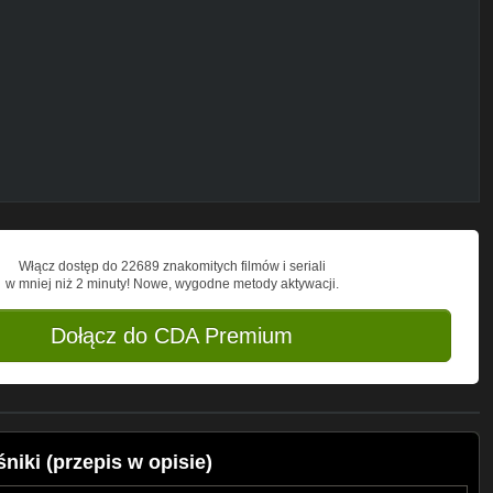
niu.
chowe, borówki, sosy 0 kcal.
Włącz dostęp do 22689 znakomitych filmów i seriali
w mniej niż 2 minuty! Nowe, wygodne metody aktywacji.
Dołącz do CDA Premium
niki (przepis w opisie)