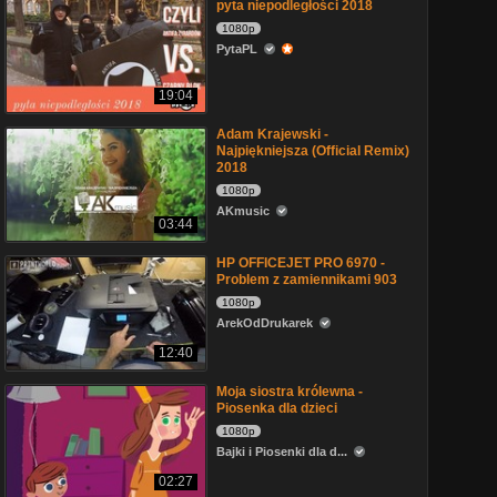
pyta niepodległości 2018
1080p
PytaPL
19:04
Adam Krajewski -
Najpiękniejsza (Official Remix)
2018
1080p
AKmusic
03:44
HP OFFICEJET PRO 6970 -
Problem z zamiennikami 903
1080p
ArekOdDrukarek
12:40
Moja siostra królewna -
Piosenka dla dzieci
1080p
Bajki i Piosenki dla d...
02:27