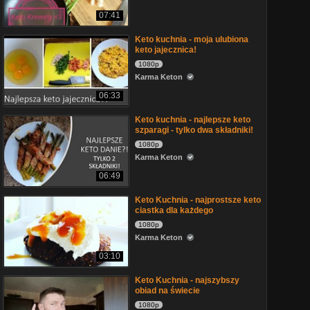
07:41
Keto kuchnia - moja ulubiona
keto jajecznica!
1080p
Karma Keton
06:33
Keto kuchnia - najlepsze keto
szparagi - tylko dwa składniki!
1080p
Karma Keton
06:49
Keto Kuchnia - najprostsze keto
ciastka dla każdego
1080p
Karma Keton
03:10
Keto Kuchnia - najszybszy
obiad na świecie
1080p