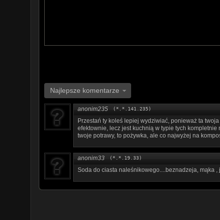
Najlepsze komentarze
anonim235
(*.*.141.235)
Przestań ty koleś lepiej wydziwiać, ponieważ ta twoj
efektownie, lecz jest kuchnią w typie tych kompletnie 
twoje potrawy, to pożywka, ale co najwyżej na kompost
anonim33
(*.*.19.33)
Soda do ciasta naleśnikowego....beznadzeja, mąka , j