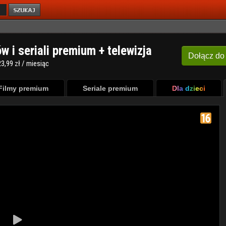
ów i seriali premium + telewizja
Dołącz
do
3,99 zł / miesiąc
Filmy premium
Seriale premium
Dla dzieci