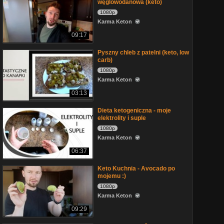
węglowodanowa (keto)
1080p
Karma Keton
09:17
Pyszny chleb z patelni (keto, low
carb)
1080p
Karma Keton
03:13
Dieta ketogeniczna - moje
elektrolity i suple
1080p
Karma Keton
06:37
Keto Kuchnia - Avocado po
mojemu :)
1080p
Karma Keton
09:29