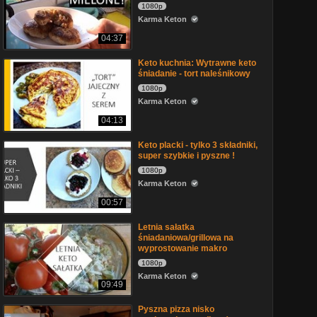
1080p
Karma Keton
04:37
Keto kuchnia: Wytrawne keto
śniadanie - tort naleśnikowy
1080p
Karma Keton
04:13
Keto placki - tylko 3 składniki,
super szybkie i pyszne !
1080p
Karma Keton
00:57
Letnia sałatka
śniadaniowa/grillowa na
wyprostowanie makro
1080p
Karma Keton
09:49
Pyszna pizza nisko