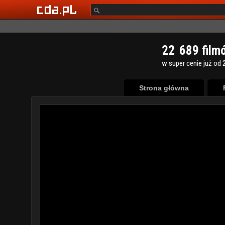
2
2
6
8
9
film
w super cenie już od 2
Strona główna