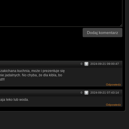
Dodaj komentarz
0
2024-09-21 09:00:47
a zakichana kuchnia, może i prezentuje się
nie jadalnych. No chyba, że dla kibla, bo
!!!
Odpowiedz
0
2024-09-21 07:43:14
aja leko lub woda.
Odpowiedz