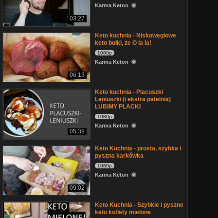
Karma Keton
03:27
Keto kuchnia - Niskowęglowe
keto bułki, że O la la!
1080p
Karma Keton
06:13
Keto kuchnia - Placuszki
Leniuszki (i ekstra patelnia)
LUBIMY PLACKI
1080p
Karma Keton
05:39
Keto Kuchnia - prosta, szybka i
pyszna karkówka
1080p
Karma Keton
09:02
Keto Kuchnia - Szybkie i pyszne
keto kotlety mielone