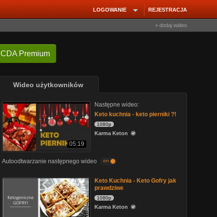
LOGOWANIE
REJESTRACJA
+ dodaj wideo
 CDA Premium
Wideo użytkowników
Następne wideo:
Keto kuchnia - keto pierniki ?!
1080p
Karma Keton
05:19
Autoodtwarzanie następnego wideo
on
Keto Kuchnia - Keto Gofry jak
prawdziwe
1080p
Karma Keton