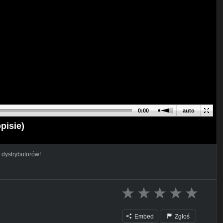
0:00
auto
pisie)
 dystrybutorów!
Embed
Zgłoś