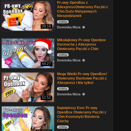
Pr-owy OpenBox z
AliexpressOtwieramy Paczki z
Chin Dużo Nietypowych
Niespodzianek
1080p
39:18
Dominika Mizia
Mikołajkowy Pr-owy Openbox
Darmocha z Aliexpress
Otwieramy Paczki z Chin
1080p
Dominika Mizia
44:27
Mega Wielki Pr-owy OpenBox!
Otwieramy Darmowe Paczki z
Aliexpress i Nie tylko!
1080p
Dominika Mizia
52:52
Największy Ever Pr-owy
OpenBox Otwieramy Paczki z
Chin Kosmetyki Biżuteria
Ciuchy
1080p