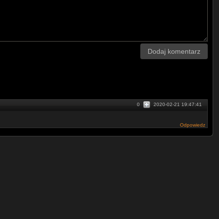
Dodaj komentarz
0
2020-02-21 19:47:41
Odpowiedz
ush/dp/B07BMJZYFH?
Glow