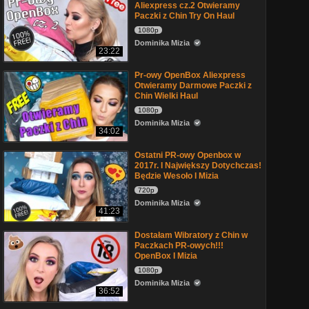
Aliexpress cz.2 Otwieramy
Paczki z Chin Try On Haul
1080p
Dominika Mizia
23:22
Pr-owy OpenBox Aliexpress
Otwieramy Darmowe Paczki z
Chin Wielki Haul
1080p
Dominika Mizia
34:02
Ostatni PR-owy Openbox w
2017r. I Największy Dotychczas!
Będzie Wesoło I Mizia
720p
Dominika Mizia
41:23
Dostałam Wibratory z Chin w
Paczkach PR-owych!!!
OpenBox I Mizia
1080p
Dominika Mizia
36:52