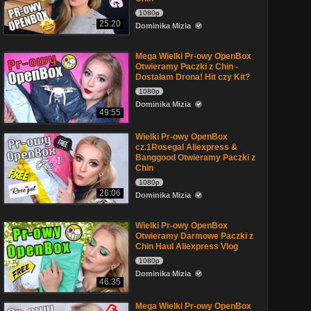
1080p
25:20
Dominika Mizia
Mega Wielki Pr-owy OpenBox
Otwieramy Paczki z Chin -
Dostałam Drona! Hit czy Kit?
1080p
Dominika Mizia
49:55
Wielki Pr-owy OpenBox
cz.1Rosegal Aliexpress &
Banggood Otwieramy Paczki z
Chin
1080p
26:06
Dominika Mizia
Wielki Pr-owy OpenBox
Otwieramy Darmowe Paczki z
Chin Haul Aliexpress Vlog
1080p
Dominika Mizia
46:35
Mega Wielki Pr-owy OpenBox