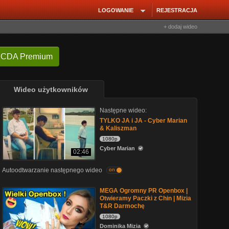
LOGOWANIE
REJESTRACJA
+ dodaj wideo
 CDA Premium
Wideo użytkowników
Następne wideo:
TYLKO JA i JA - Cyber Marian
& Kaliszman
1080p
Cyber Marian
02:46
Autoodtwarzanie następnego wideo
on
MEGA Ogromny PR Openbox |
Otwieramy Paczki z Chin | Mizia
T&R Darmochę
1080p
Dominika Mizia