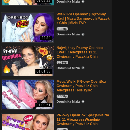
01:02:22
Dominika Mizia
Wielki PR Openbox | Ogromny
Haul | Masa Darmowych Paczek
z Chin | Mizia T&R
1080p
Dominika Mizia
22:54
Największy Pr-owy Openbox
Ever !!! Aliexpress 11.11
Otwieramy Paczki z Chin
1080p
Dominika Mizia
01:01:33
Mega Wielki PR-owy OpenBox
Otwieramy Paczki z Chin
Aliexpress i Nie Tylko
1080p
Dominika Mizia
01:00:51
PR-owy OpenBox Specjalnie Na
11. 11 AliexpressWspólnie
Otwieramy Paczki z Chin
1080p