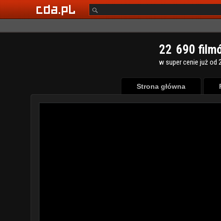
2
2
6
9
0
film
w super cenie już od 2
Strona główna