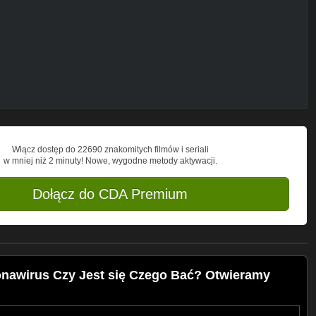
Włącz dostęp do 22690 znakomitych filmów i seriali
w mniej niż 2 minuty! Nowe, wygodne metody aktywacji.
Dołącz do CDA Premium
nawirus Czy Jest się Czego Bać? Otwieramy