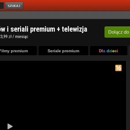
ów i seriali premium + telewizja
Dołącz
do
3,99 zł / miesiąc
Filmy premium
Seriale premium
Dla dzieci