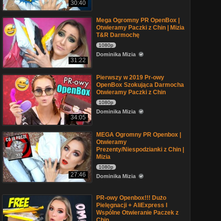
30:40
Mega Ogromny PR OpenBox |
Otwieramy Paczki z Chin | Mizia
T&R Darmochę
1080p
Dominika Mizia
31:22
Pierwszy w 2019 Pr-owy
OpenBox Szokująca Darmocha
Otwieramy Paczki z Chin
1080p
Dominika Mizia
34:05
MEGA Ogromny PR Openbox |
Otwieramy
Prezenty/Niespodzianki z Chin |
Mizia
1080p
27:46
Dominika Mizia
PR-owy Openbox!!! Dużo
Pielęgnacji + AliExpress I
Wspólne Otwieranie Paczek z
Chin