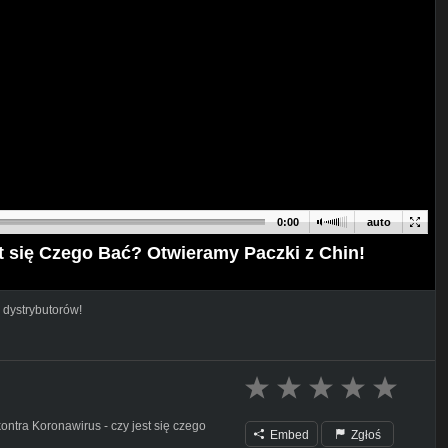
0:00
auto
 się Czego Bać? Otwieramy Paczki z Chin!
 dystrybutorów!
ntra Koronawirus - czy jest się czego
Embed
Zgłoś