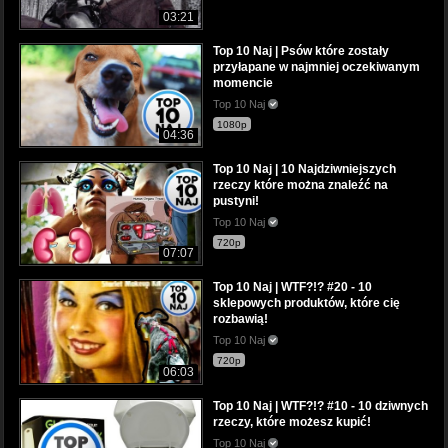
03:21
Top 10 Naj | Psów które zostały
przyłapane w najmniej oczekiwanym
momencie
Top 10 Naj
1080p
04:36
Top 10 Naj | 10 Najdziwniejszych
rzeczy które można znaleźć na
pustyni!
Top 10 Naj
720p
07:07
Top 10 Naj | WTF?!? #20 - 10
sklepowych produktów, które cię
rozbawią!
Top 10 Naj
720p
06:03
Top 10 Naj | WTF?!? #10 - 10 dziwnych
rzeczy, które możesz kupić!
Top 10 Naj