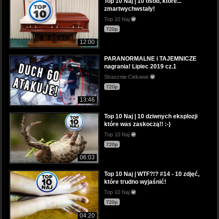
Top 10 Naj | 10 osób, które...
zmartwychwstały!
Top 10 Naj
720p
12:00
PARANORMALNE i TAJEMNICZE
nagrania! Lipiec 2019 cz.1
Strasznie Ciekawe
720p
13:46
Top 10 Naj | 10 dziwnych eksplozji
które was zaskoczą!! :-)
Top 10 Naj
720p
06:03
Top 10 Naj | WTF?!? #14 - 10 zdjęć,
które trudno wyjaśnić!
Top 10 Naj
720p
04:20