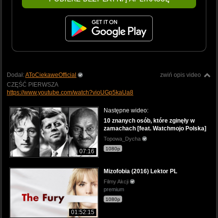
Dodał:
AToCiekaweOfficial
zwiń opis video
CZĘŚĆ PIERWSZA
https://www.youtube.com/watch?vioUGp5kaUa8
Następne wideo:
10 znanych osób, które zginęły w
zamachach [feat. Watchmojo Polska]
Topowa_Dycha
1080p
07:16
Mizofobia (2016) Lektor PL
Filmy Akcji
premium
1080p
01:52:15