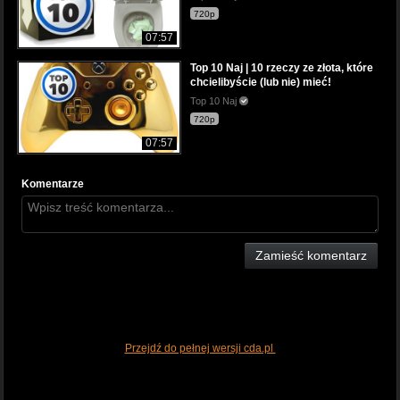
720p
07:57
Top 10 Naj | 10 rzeczy ze złota, które
chcielibyście (lub nie) mieć!
Top 10 Naj
720p
07:57
Komentarze
Zamieść komentarz
Przejdź do pełnej wersji cda.pl