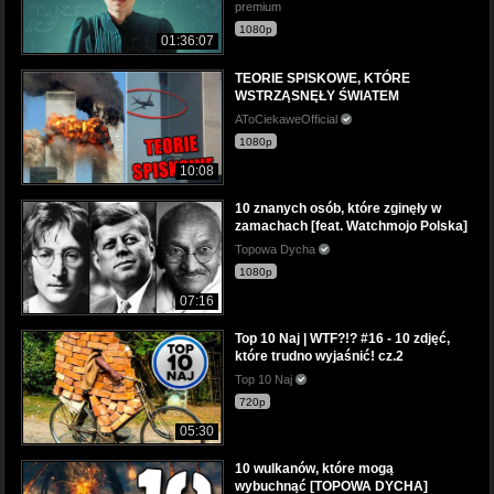
premium
1080p
01:36:07
TEORIE SPISKOWE, KTÓRE
WSTRZĄSNĘŁY ŚWIATEM
AToCiekaweOfficial
1080p
10:08
10 znanych osób, które zginęły w
zamachach [feat. Watchmojo Polska]
Topowa Dycha
1080p
07:16
Top 10 Naj | WTF?!? #16 - 10 zdjęć,
które trudno wyjaśnić! cz.2
Top 10 Naj
720p
05:30
10 wulkanów, które mogą
wybuchnąć [TOPOWA DYCHA]