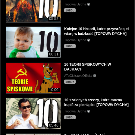
Topowa Dycha
1080p
05:52
Kolejne 10 historii, które przywrócą ci
wiarę w ludzkość [TOPOWA DYCHA]
Topowa Dycha
1080p
06:31
10 TEORII SPISKOWYCH W
BAJKACH
AToCiekaweOfficial
1080p
10:00
10 szalonych rzeczy, które można
kupić za pieniądze [TOPOWA DYCHA]
Topowa Dycha
1080p
05:46