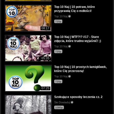
Top 10 Naj | 10 potraw, które
przyprawią Cię o mdłości!
Top 10 Naj
720p
08:17
Top 10 Naj | WTF?!? #17 - Stare
zdjęcia, które trudno wyjaśnić! ;)
Top 10 Naj
720p
05:35
Top 10 Naj | 10 prostych łamigłówek,
które Cię przerosną!
Top 10 Naj
720p
07:25
Szokujące sposoby leczenia cz. 2
Sie Dowiaduj
1080p