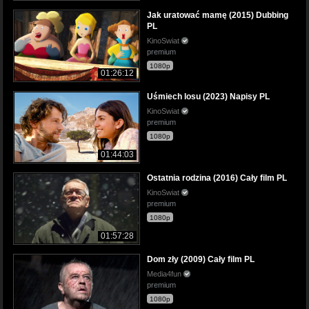
Jak uratować mamę (2015) Dubbing
PL
KinoSwiat
premium
1080p
01:26:12
Uśmiech losu (2023) Napisy PL
KinoSwiat
premium
1080p
01:44:03
Ostatnia rodzina (2016) Cały film PL
KinoSwiat
premium
1080p
01:57:28
Dom zły (2009) Cały film PL
Media4fun
premium
1080p