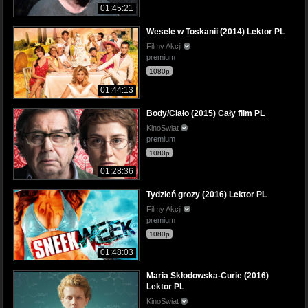
01:45:21
Wesele w Toskanii (2014) Lektor PL
Filmy Akcji
premium
1080p
01:44:13
Body/Ciało (2015) Cały film PL
KinoSwiat
premium
1080p
01:28:36
Tydzień grozy (2016) Lektor PL
Filmy Akcji
premium
1080p
01:48:03
Maria Skłodowska-Curie (2016)
Lektor PL
KinoSwiat