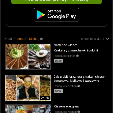
Dodał:
Reneque's Kitchen
pokaż opis video
Następne wideo:
Krakersy z marchewki i cukinii
RenequesKitchen
1080p
16:36
Jak zrobić oraz test smaku - chipsy
bananowe, jabłkowe i warzywne
Reneque's Kitchen
1080p
24:25
Kiszone warzywa
Reneque's Kitchen