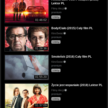
Lektor PL
Filmy Akcji
premium
1080p
01:46:02
Body/Ciało (2015) Cały film PL
KinoSwiat
premium
1080p
01:28:36
Smoleńsk (2016) Cały film PL
KinoSwiat
premium
1080p
01:55:20
Życie jest wspaniałe (2018) Lektor PL
Filmy Akcji
premium
1080p
01:37:09