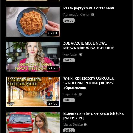
Pasta paprykowa z orzechami
Reneque's Kitchen
1080p
07:01
ZOBACZCIE MOJE NOWE
MIESZKANIE W BARCELONIE
Pink Vixen
1080p
21:20
Wielki, opuszczony OŚRODEK
SZKOLENIA POLICJI | #Urbex
#Opuszczone
ExploRide
1080p
27:53
Idziemy na ryby z kierowcą tuk tuka
[NAPISY PL]
Marta Sielska
1080p