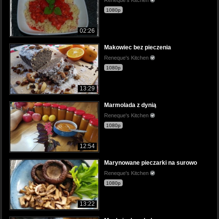
1080p
02:26
Makowiec bez pieczenia
Reneque's Kitchen
1080p
13:29
Marmolada z dynią
Reneque's Kitchen
1080p
12:54
Marynowane pieczarki na surowo
Reneque's Kitchen
1080p
13:22