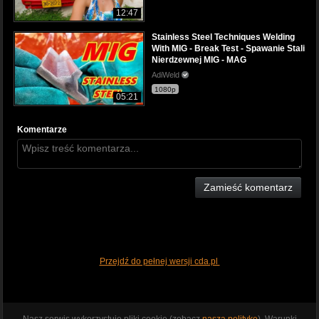
12:47
Stainless Steel Techniques Welding
With MIG - Break Test - Spawanie Stali
Nierdzewnej MIG - MAG
AdiWeld
1080p
05:21
Komentarze
Zamieść komentarz
Przejdź do pełnej wersji cda.pl
Nasz serwis wykorzystuje pliki cookie (zobacz
naszą politykę
). Warunki