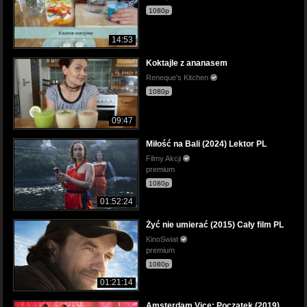
1080p
14:53
Koktajle z ananasem
Reneque's Kitchen
1080p
09:47
Miłość na Bali (2024) Lektor PL
Filmy Akcji
premium
1080p
01:52:24
Żyć nie umierać (2015) Cały film PL
KinoSwiat
premium
1080p
01:21:14
Amsterdam Vice: Początek (2019)