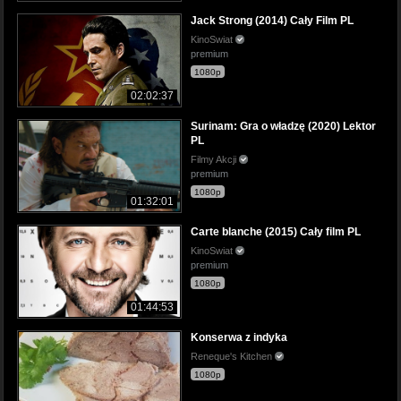
Jack Strong (2014) Cały Film PL
KinoSwiat
premium
1080p
02:02:37
Surinam: Gra o władzę (2020) Lektor
PL
Filmy Akcji
premium
1080p
01:32:01
Carte blanche (2015) Cały film PL
KinoSwiat
premium
1080p
01:44:53
Konserwa z indyka
Reneque's Kitchen
1080p