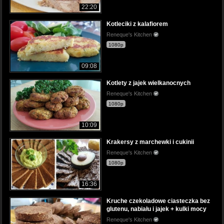
22:20
Kotleciki z kalafiorem
Reneque's Kitchen
1080p
09:08
Kotlety z jajek wielkanocnych
Reneque's Kitchen
1080p
10:09
Krakersy z marchewki i cukinii
Reneque's Kitchen
1080p
16:36
Kruche czekoladowe ciasteczka bez
glutenu, nabiału i jajek + kulki mocy
Reneque's Kitchen