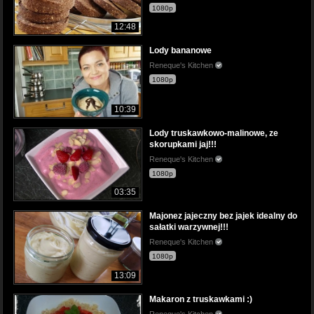
1080p
12:48
Lody bananowe
Reneque's Kitchen
1080p
10:39
Lody truskawkowo-malinowe, ze
skorupkami jaj!!!
Reneque's Kitchen
1080p
03:35
Majonez jajeczny bez jajek idealny do
sałatki warzywnej!!!
Reneque's Kitchen
1080p
13:09
Makaron z truskawkami :)
Reneque's Kitchen