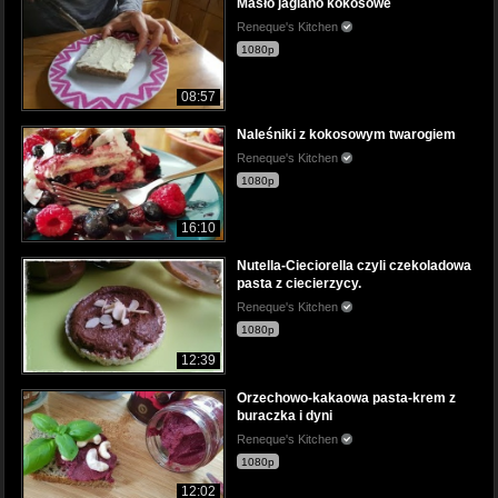
Masło jaglano kokosowe
Reneque's Kitchen
1080p
08:57
Naleśniki z kokosowym twarogiem
Reneque's Kitchen
1080p
16:10
Nutella-Cieciorella czyli czekoladowa
pasta z ciecierzycy.
Reneque's Kitchen
1080p
12:39
Orzechowo-kakaowa pasta-krem z
buraczka i dyni
Reneque's Kitchen
1080p
12:02