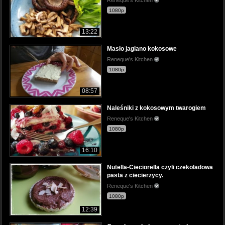
1080p
13:22
Masło jaglano kokosowe
Reneque's Kitchen
1080p
08:57
Naleśniki z kokosowym twarogiem
Reneque's Kitchen
1080p
16:10
Nutella-Cieciorella czyli czekoladowa
pasta z ciecierzycy.
Reneque's Kitchen
1080p
12:39