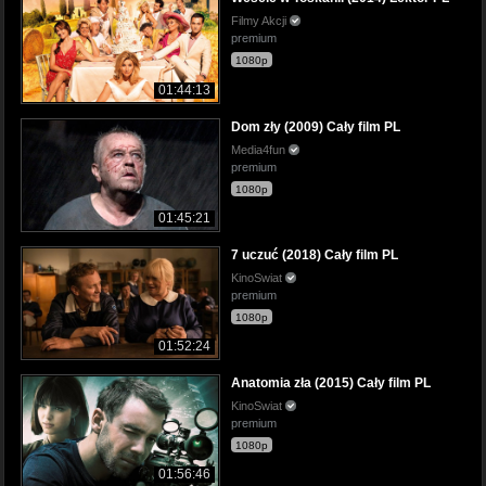
Filmy Akcji
premium
1080p
01:44:13
Dom zły (2009) Cały film PL
Media4fun
premium
1080p
01:45:21
7 uczuć (2018) Cały film PL
KinoSwiat
premium
1080p
01:52:24
Anatomia zła (2015) Cały film PL
KinoSwiat
premium
1080p
01:56:46