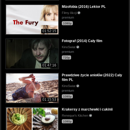
Mizofobia (2016) Lektor PL
Filmy Akcji
premium
1080p
01:52:15
Fotograf (2014) Cały film
KinoSwiat
premium
720p
01:47:16
Prawdziwe życie aniołów (2022) Cały
film PL
KinoSwiat
premium
1080p
01:15:53
Krakersy z marchewki i cukinii
Reneque's Kitchen
1080p