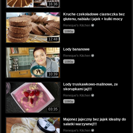
16:36
Kruche czekoladowe ciasteczka bez
glutenu, nabiału i jajek + kulki mocy
Reneque's Kitchen
1080p
12:48
Lody bananowe
Reneque's Kitchen
1080p
10:39
Lody truskawkowo-malinowe, ze
skorupkami jaj!!!
Reneque's Kitchen
1080p
03:35
Majonez jajeczny bez jajek idealny do
sałatki warzywnej!!!
Reneque's Kitchen