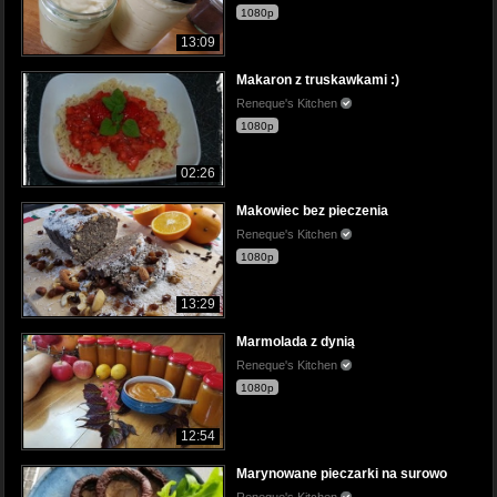
1080p
13:09
Makaron z truskawkami :)
Reneque's Kitchen
1080p
02:26
Makowiec bez pieczenia
Reneque's Kitchen
1080p
13:29
Marmolada z dynią
Reneque's Kitchen
1080p
12:54
Marynowane pieczarki na surowo
Reneque's Kitchen