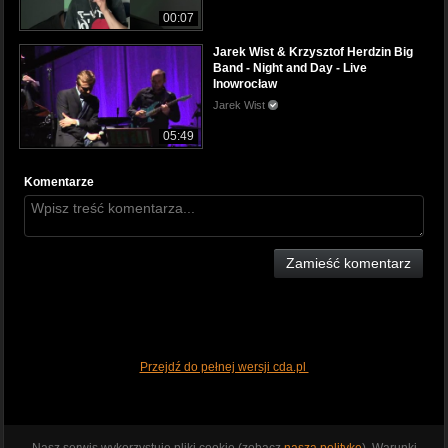
00:07
Jarek Wist & Krzysztof Herdzin Big
Band - Night and Day - Live
Inowrocław
Jarek Wist
05:49
Komentarze
Zamieść komentarz
Przejdź do pełnej wersji cda.pl
Nasz serwis wykorzystuje pliki cookie (zobacz
naszą politykę
). Warunki