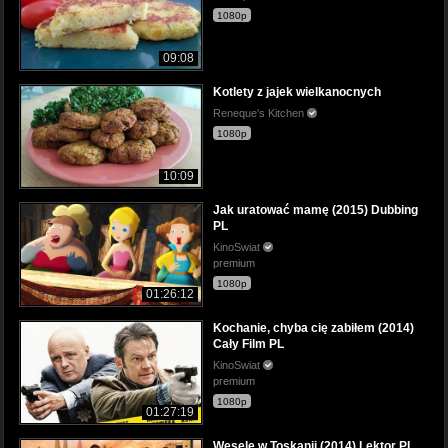
1080p
09:08
Kotlety z jajek wielkanocnych
Reneque's Kitchen
1080p
10:09
Jak uratować mamę (2015) Dubbing
PL
KinoSwiat
premium
1080p
01:26:12
Kochanie, chyba cię zabiłem (2014)
Cały Film PL
KinoSwiat
premium
1080p
01:27:19
Wesele w Toskanii (2014) Lektor PL