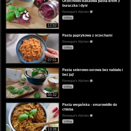
Orzechowo-kakaowa pasta-krem z
buraczka i dyni
Reneque's Kitchen
1080p
12:02
Pasta paprykowa z orzechami
Reneque's Kitchen
1080p
07:01
Pasta selerowo-serowa bez nabiału i
bez jaj!
Reneque's Kitchen
1080p
05:32
Pasta wegańska - smarowidło do
chleba
Reneque's Kitchen
1080p
13:36