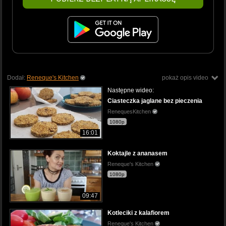
Dodał:
Reneque's Kitchen
pokaż opis video
Następne wideo:
Ciasteczka jaglane bez pieczenia
RenequesKitchen
1080p
16:01
Koktajle z ananasem
Reneque's Kitchen
1080p
09:47
Kotleciki z kalafiorem
Reneque's Kitchen