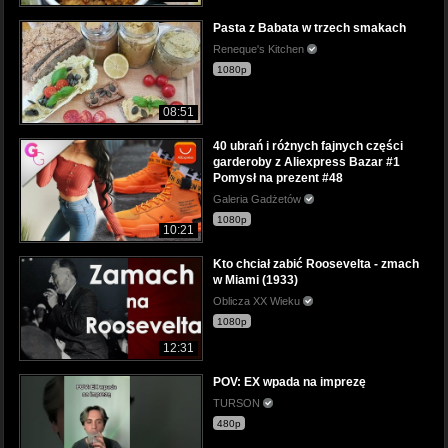
Pasta z Babata w trzech smakach
Reneque's Kitchen
1080p
08:51
40 ubrań i różnych fajnych części
garderoby z Aliexpress Bazar #1
Pomysł na prezent #48
Galeria Gadżetów
1080p
10:21
Kto chciał zabić Roosevelta - zmach
w Miami (1933)
Oblicza XX Wieku
1080p
12:31
POV: EX wpada na imprezę
TURSON
480p