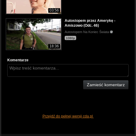
03:56
Autostopem przez Amerykę -
Amiszowo (Odc. 46)
Autostopem Na Koniec Świata
1080p
18:36
Komentarze
Zamieść komentarz
Przejdź do pełnej wersji cda.pl