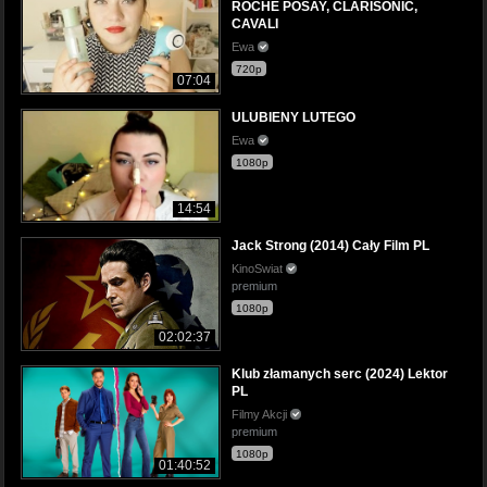
ROCHE POSAY, CLARISONIC,
CAVALI
Ewa
720p
07:04
ULUBIENY LUTEGO
Ewa
1080p
14:54
Jack Strong (2014) Cały Film PL
KinoSwiat
premium
1080p
02:02:37
Klub złamanych serc (2024) Lektor
PL
Filmy Akcji
premium
1080p
01:40:52