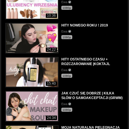
Ewa
1080p
10:36
HITY NOWEGO ROKU ! 2019
Ewa
1080p
24:22
HITY OSTATNIEGO CZASU +
ROZCZAROWANIE |KOKTAJL
Ewa
1080p
15:40
JAK CZUĆ SIĘ DOBRZE | KILKA
SŁÓW O SAMOAKCEPTACJI (GRWM)
Ewa
1080p
24:34
MOJA NATURALNA PIELĘGNACJA