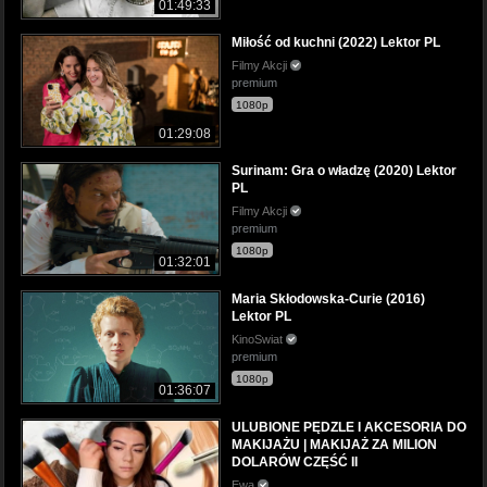
01:49:33
Miłość od kuchni (2022) Lektor PL
Filmy Akcji
premium
1080p
01:29:08
Surinam: Gra o władzę (2020) Lektor
PL
Filmy Akcji
premium
1080p
01:32:01
Maria Skłodowska-Curie (2016)
Lektor PL
KinoSwiat
premium
1080p
01:36:07
ULUBIONE PĘDZLE I AKCESORIA DO
MAKIJAŻU | MAKIJAŻ ZA MILION
DOLARÓW CZĘŚĆ II
Ewa