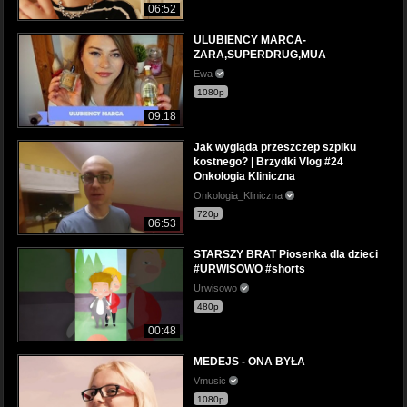
06:52
ULUBIENCY MARCA-
ZARA,SUPERDRUG,MUA
Ewa
1080p
09:18
Jak wygląda przeszczep szpiku
kostnego? | Brzydki Vlog #24
Onkologia Kliniczna
Onkologia_Kliniczna
720p
06:53
STARSZY BRAT Piosenka dla dzieci
#URWISOWO #shorts
Urwisowo
480p
00:48
MEDEJS - ONA BYŁA
Vmusic
1080p