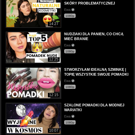
SKÓRY PROBLEMATYCZNEJ
Ewa
1080p
14:27
NUDZIAKI DLA PANIEN, CO CHCĄ
MIEĆ BRANIE
Ewa
1080p
12:25
STWORZYŁAM IDEALNĄ SZMINKĘ |
TOPIĘ WSZYSTKIE SWOJE POMADKI
Ewa
1080p
12:15
SZALONE POMADKI DLA MODNEJ
WARIATKI
Ewa
1080p
10:07