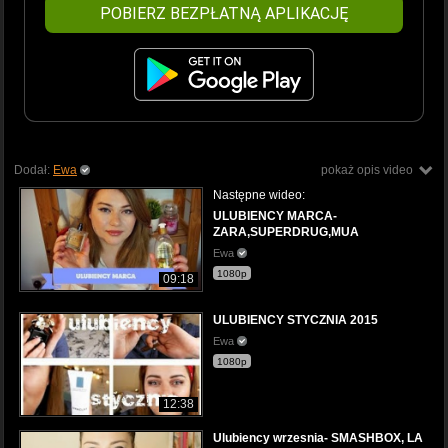
POBIERZ BEZPŁATNĄ APLIKACJĘ
Dodał:
Ewa
pokaż opis video
Następne wideo:
ULUBIENCY MARCA-
ZARA,SUPERDRUG,MUA
Ewa
1080p
09:18
ULUBIENCY STYCZNIA 2015
Ewa
1080p
12:38
Ulubiency wrzesnia- SMASHBOX, LA