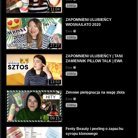
1080p
11:04
ZAPOMNIENI ULUBIEŃCY
WIOSNA/LATO 2020
Ewa
1080p
27:27
ZAPOMNIENI ULUBIEŃCY | TANI
ZAMIENNIK PILLOW TALK | EWA
Ewa
1080p
13:53
Zimowe pielęgnacja na wagę złota
Ewa
1080p
09:15
Fenty Beauty i peeling o zapachu
syropu klonowego