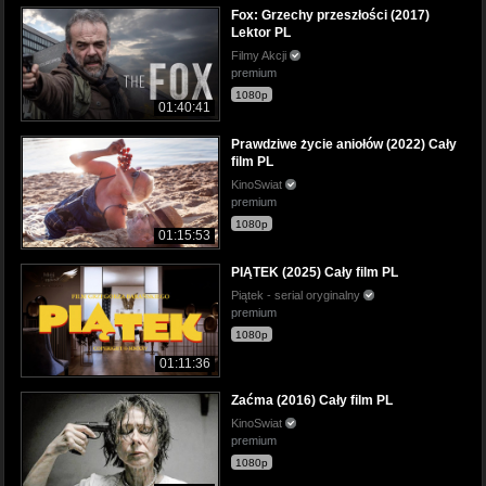
Fox: Grzechy przeszłości (2017)
Lektor PL
Filmy Akcji
premium
1080p
01:40:41
Prawdziwe życie aniołów (2022) Cały
film PL
KinoSwiat
premium
1080p
01:15:53
PIĄTEK (2025) Cały film PL
Piątek - serial oryginalny
premium
1080p
01:11:36
Zaćma (2016) Cały film PL
KinoSwiat
premium
1080p