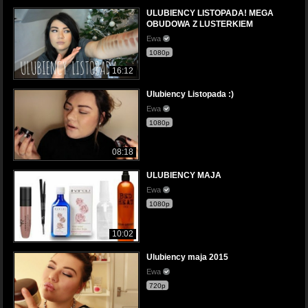
ULUBIENCY LISTOPADA! MEGA
OBUDOWA Z LUSTERKIEM
Ewa
1080p
16:12
Ulubiency Listopada :)
Ewa
1080p
08:18
ULUBIENCY MAJA
Ewa
1080p
10:02
Ulubiency maja 2015
Ewa
720p