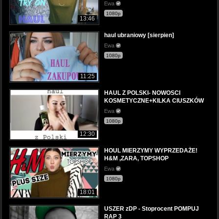
Ewa
1080p
13:46
haul ubraniowy [sierpien]
Ewa
1080p
11:25
HAUL Z POLSKI- NOWOSCI
KOSMETYCZNE+KILKA CIUSZKÓW
Ewa
1080p
12:30
HOUL MIERZYMY WYPRZEDAŻE!
H&M ,ZARA, TOPSHOP
Ewa
1080p
18:01
USZER zDP - Stoprocent POMPUJ
RAP 3