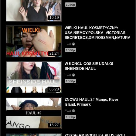
1080p
10:19
WIELKI HAUL KOSMETYCZNY:
USA,NIEMCY,POLSKA :VICTORIAS
SECRET,EOS,DM,ROSSMAN,NATURA
Ewa
1080p
21:24
W KONCU COS SIE UDALO!
SHEINSIDE HAUL
Ewa
1080p
06:28
ZNOWU HAUL 2# Mango, River
Island, Primark
Ewa
1080p
16:27
ZOSTAŁAM MODELKA PLUS SIZE |