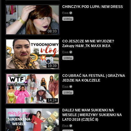
CHINCZYK POD LUPA: NEW DRESS
Ewa
1080p
08:33
CO JESZCZE MI NIE WYJDZIE?
Zakupy H&M ,TK MAXX IKEA
Ewa
1080p
19:39
CO UBRAĆ NA FESTIVAL | GRAŻYNA
JEDZIE NA KOŁCZELE
Ewa
1080p
14:24
DALEJ NIE MAM SUKIENKI NA
WESELE | MIERZYMY SUKIENKI NA
LATO 2018 (CZĘŚĆ II)
Ewa