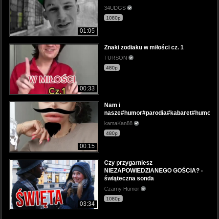
34UDGS
1080p
01:05
Znaki zodiaku w miłości cz. 1
TURSON
480p
00:33
Nam i
nasze#humor#parodia#kabaret#humour#
kamaKan88
480p
00:15
Czy przygarniesz
NIEZAPOWIEDZIANEGO GOŚCIA? -
świąteczna sonda
Czarny Humor
1080p
03:34