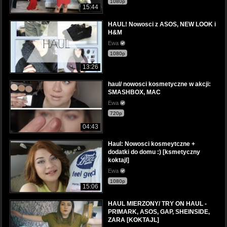
1080p
15:44
HAUL! Nowosci z ASOS, NEW LOOK i
H&M
Ewa
1080p
13:26
haul/ nowosci kosmetyczne w akcji:
SMASHBOX, MAC
Ewa
720p
04:43
Haul: Nowosci kosmeytczne +
dodatki do domu :) [ksmetyczny
koktajl]
Ewa
1080p
15:06
HAUL MIERZONY/ TRY ON HAUL -
PRIMARK, ASOS, GAP, SHEINSIDE,
ZARA [KOKTAJL]