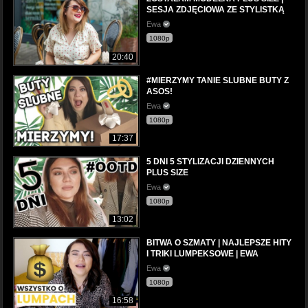
SESJA ZDJĘCIOWA ZE STYLISTKĄ
Ewa
1080p
20:40
#MIERZYMY TANIE SLUBNE BUTY Z
ASOS!
Ewa
1080p
17:37
5 DNI 5 STYLIZACJI DZIENNYCH
PLUS SIZE
Ewa
1080p
13:02
BITWA O SZMATY | NAJLEPSZE HITY
I TRIKI LUMPEKSOWE | EWA
Ewa
1080p
16:58