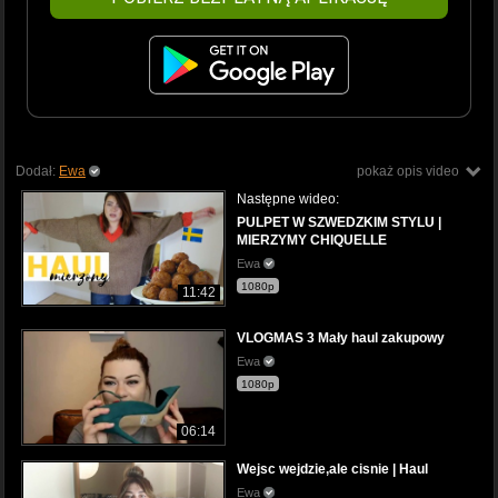
Dodał:
Ewa
pokaż opis video
Następne wideo:
PULPET W SZWEDZKIM STYLU |
MIERZYMY CHIQUELLE
Ewa
1080p
11:42
VLOGMAS 3 Mały haul zakupowy
Ewa
1080p
06:14
Wejsc wejdzie,ale cisnie | Haul
Ewa