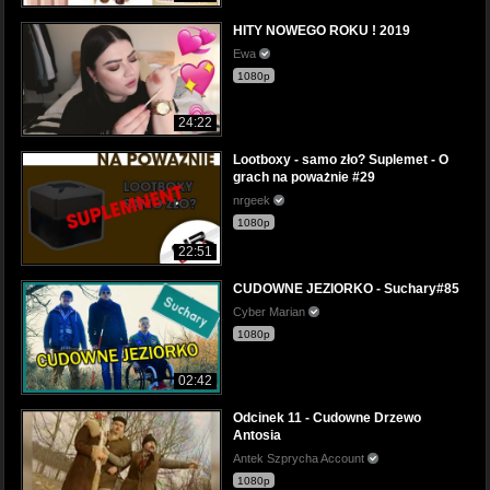
HITY NOWEGO ROKU ! 2019
Ewa
1080p
24:22
Lootboxy - samo zło? Suplemet - O
grach na poważnie #29
nrgeek
1080p
22:51
CUDOWNE JEZIORKO - Suchary#85
Cyber Marian
1080p
02:42
Odcinek 11 - Cudowne Drzewo
Antosia
Antek Szprycha Account
1080p