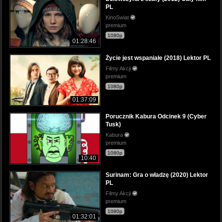
PL
KinoSwiat
premium
1080p
01:28:46
Życie jest wspaniałe (2018) Lektor PL
Filmy Akcji
premium
1080p
01:37:09
Porucznik Kabura Odcinek 9 (Cyber
Tusk)
Kabura
premium
1080p
10:40
Surinam: Gra o władzę (2020) Lektor
PL
Filmy Akcji
premium
1080p
01:32:01