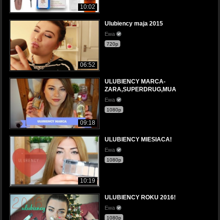
10:02
Ulubiency maja 2015
Ewa
720p
06:52
ULUBIENCY MARCA-
ZARA,SUPERDRUG,MUA
Ewa
1080p
09:18
ULUBIENCY MIESIACA!
Ewa
1080p
10:19
ULUBIENCY ROKU 2016!
Ewa
1080p