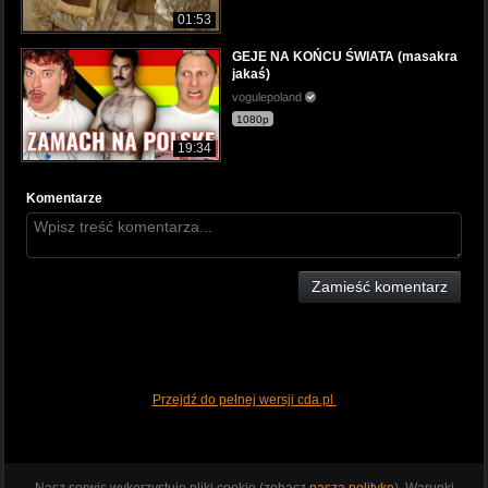
01:53
GEJE NA KOŃCU ŚWIATA (masakra
jakaś)
vogulepoland
1080p
19:34
Komentarze
Zamieść komentarz
Przejdź do pełnej wersji cda.pl
Nasz serwis wykorzystuje pliki cookie (zobacz
naszą politykę
). Warunki