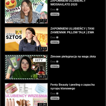
ZAPOMNIENI ULUBIEŃCY
WIOSNA/LATO 2020
Ewa
1080p
27:27
ZAPOMNIENI ULUBIEŃCY | TANI
ZAMIENNIK PILLOW TALK | EWA
Ewa
1080p
13:53
Zimowe pielęgnacja na wagę złota
Ewa
1080p
09:15
Fenty Beauty i peeling o zapachu
syropu klonowego
Ewa
1080p
10:36