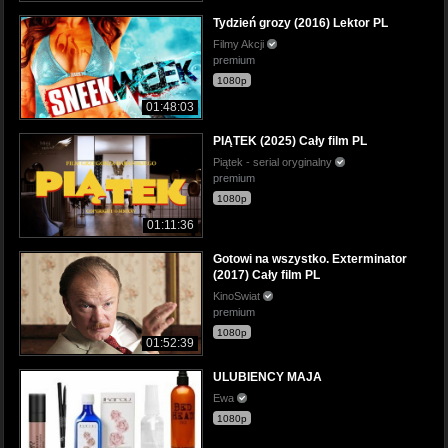
Tydzień grozy (2016) Lektor PL
Filmy Akcji
premium
1080p
01:48:03
PIĄTEK (2025) Cały film PL
Piątek - serial oryginalny
premium
1080p
01:11:36
Gotowi na wszystko. Exterminator
(2017) Cały film PL
KinoSwiat
premium
1080p
01:52:39
ULUBIENCY MAJA
Ewa
1080p