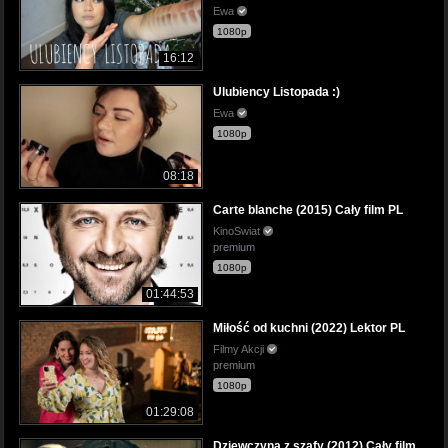
Ewa
1080p
16:12
Ulubiency Listopada :)
Ewa
1080p
08:18
Carte blanche (2015) Cały film PL
KinoSwiat
premium
1080p
01:44:53
Miłość od kuchni (2022) Lektor PL
Filmy Akcji
premium
1080p
01:29:08
Dziewczyna z szafy (2012) Cały film