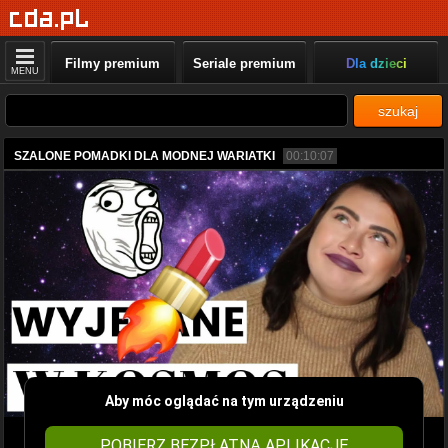
Filmy premium
Seriale premium
Dla dzieci
MENU
szukaj
SZALONE POMADKI DLA MODNEJ WARIATKI
00:10:07
Aby móc oglądać na tym urządzeniu
POBIERZ BEZPŁATNĄ APLIKACJĘ