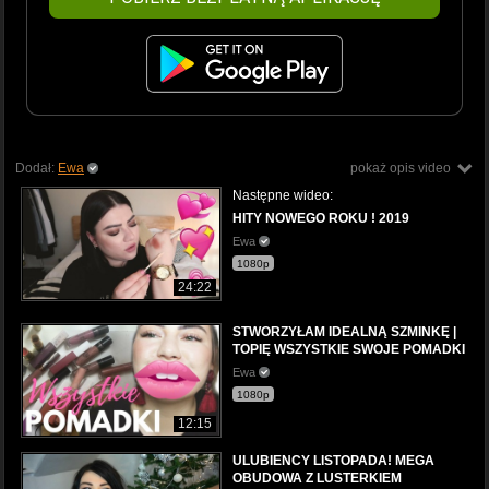
Dodał:
Ewa
pokaż opis video
Następne wideo:
HITY NOWEGO ROKU ! 2019
Ewa
1080p
24:22
STWORZYŁAM IDEALNĄ SZMINKĘ |
TOPIĘ WSZYSTKIE SWOJE POMADKI
Ewa
1080p
12:15
ULUBIENCY LISTOPADA! MEGA
OBUDOWA Z LUSTERKIEM