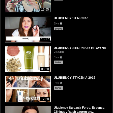
19:55
ULUBIENCY SIERPNIA!
Ewa
1080p
15:17
ULUBIENCY SIERPNIA: 5 HITOW NA
JESIEN
Ewa
1080p
08:20
ULUBIENCY STYCZNIA 2015
Ewa
1080p
12:38
Ulubiency Stycznia Foreo, Essence,
Clinique , Ralph Lauren etc...