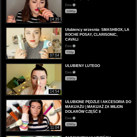
Ewa
1080p
14:35
Ulubiency wrzesnia- SMASHBOX, LA
ROCHE POSAY, CLARISONIC,
CAVALI
Ewa
720p
07:04
ULUBIENY LUTEGO
Ewa
1080p
14:54
ULUBIONE PĘDZLE I AKCESORIA DO
MAKIJAŻU | MAKIJAŻ ZA MILION
DOLARÓW CZĘŚĆ II
Ewa
1080p
11:04