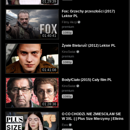
01:29:39
Fox: Grzechy przeszłości (2017)
Lektor PL
Filmy Akcji
premium
1080p
01:40:41
Żywie Biełaruś! (2012) Lektor PL
KinoSwiat
premium
1080p
01:41:08
Body/Ciało (2015) Cały film PL
KinoSwiat
premium
1080p
01:28:36
O CO CHODZI. NIE ZMIESCILAM SIE
W 3XL :| | Plus Size Mierzymy | Elleins
Ewa