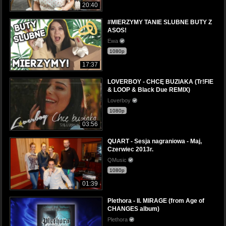
20:40
#MIERZYMY TANIE SLUBNE BUTY Z
ASOS!
Ewa
1080p
17:37
LOVERBOY - CHCĘ BUZIAKA (Tr!FlE
& LOOP & Black Due REMIX)
Loverboy
1080p
03:56
QUART - Sesja nagraniowa - Maj,
Czerwiec 2013r.
QMusic
1080p
01:39
Plethora - II. MIRAGE (from Age of
CHANGES album)
Plethora