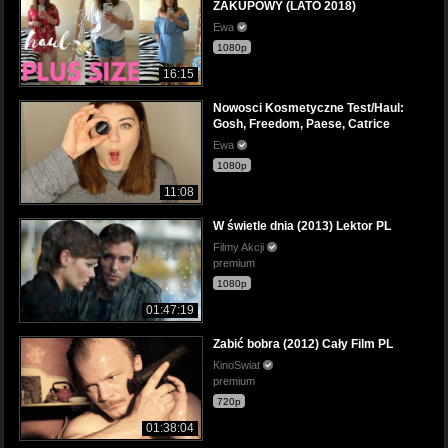
ZAKUPOWY (LATO 2018)
Ewa
1080p
16:15
Nowosci Kosmetyczne Test/Haul:
Gosh, Freedom, Paese, Catrice
Ewa
1080p
11:08
W świetle dnia (2013) Lektor PL
Filmy Akcji
premium
1080p
01:47:19
Zabić bobra (2012) Cały Film PL
KinoSwiat
premium
720p
01:38:04