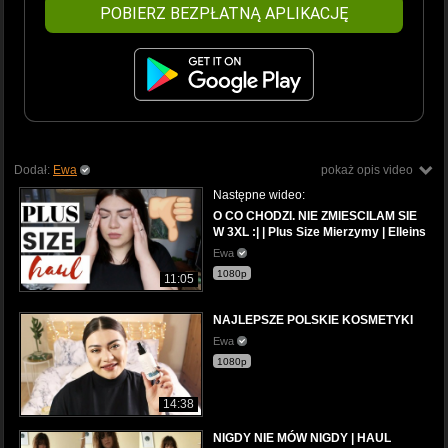
POBIERZ BEZPŁATNĄ APLIKACJĘ
Dodał:
Ewa
pokaż opis video
Następne wideo:
O CO CHODZI. NIE ZMIESCILAM SIE
W 3XL :| | Plus Size Mierzymy | Elleins
Ewa
1080p
11:05
NAJLEPSZE POLSKIE KOSMETYKI
Ewa
1080p
14:38
NIGDY NIE MÓW NIGDY | HAUL