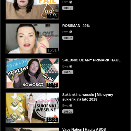
Ewa
1080p
11:53
ROSSMAN -49%
Ewa
1080p
16:31
SREDNIO UDANY PRIMARK HAUL!
Ewa
1080p
12:57
Sukienki na wesele | Mierzymy
sukienki na lato 2018
Ewa
1080p
10:01
Vape Nation | Haul z ASOS