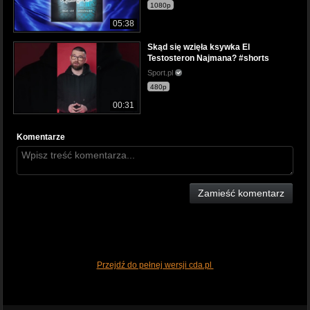
1080p
05:38
Skąd się wzięła ksywka El
Testosteron Najmana? #shorts
Sport.pl
480p
00:31
Komentarze
Zamieść komentarz
Przejdź do pełnej wersji cda.pl