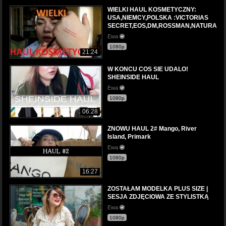
WIELKI HAUL KOSMETYCZNY:
USA,NIEMCY,POLSKA :VICTORIAS
SECRET,EOS,DM,ROSSMAN,NATURA
Ewa
1080p
21:24
W KONCU COS SIE UDALO!
SHEINSIDE HAUL
Ewa
1080p
06:28
ZNOWU HAUL 2# Mango, River
Island, Primark
Ewa
1080p
16:27
ZOSTAŁAM MODELKA PLUS SIZE |
SESJA ZDJĘCIOWA ZE STYLISTKĄ
Ewa
1080p