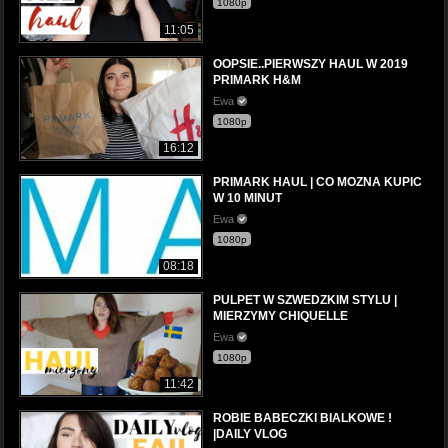
1080p
11:05
OOPSIE..PIERWSZY HAUL W 2019
PRIMARK H&M
Ewa
1080p
16:12
PRIMARK HAUL | CO MOZNA KUPIC
W 10 MINUT
Ewa
1080p
08:18
PULPET W SZWEDZKIM STYLU |
MIERZYMY CHIQUELLE
Ewa
1080p
11:42
ROBIE BABECZKI BIALKOWE !
|DAILY VLOG