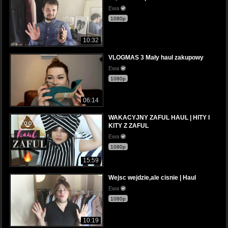
Ewa
1080p
10:32
VLOGMAS 3 Mały haul zakupowy
Ewa
1080p
06:14
WAKACYJNY ZAFUL HAUL | HITY I
KITY Z ZAFUL
Ewa
1080p
15:59
Wejsc wejdzie,ale cisnie | Haul
Ewa
1080p
10:19