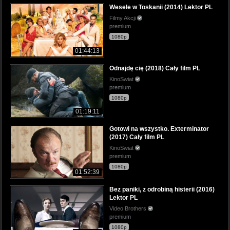
Wesele w Toskanii (2014) Lektor PL
Filmy Akcji
premium
1080p
01:44:13
Odnajdę cię (2018) Cały film PL
KinoSwiat
premium
1080p
01:19:11
Gotowi na wszystko. Exterminator
(2017) Cały film PL
KinoSwiat
premium
1080p
01:52:39
Bez paniki, z odrobiną histerii (2016)
Lektor PL
Video Brothers
premium
1080p