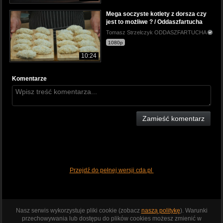
Mega soczyste kotlety z dorsza czy
jest to możliwe ? / Oddaszfartucha
Tomasz Strzelczyk ODDASZFARTUCHA
1080p
10:24
Komentarze
Zamieść komentarz
Przejdź do pełnej wersji cda.pl
Nasz serwis wykorzystuje pliki cookie (zobacz
naszą politykę
). Warunki
przechowywania lub dostępu do plików cookies możesz zmienić w