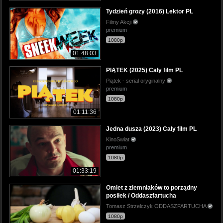
Tydzień grozy (2016) Lektor PL
Filmy Akcji
premium
1080p
01:48:03
PIĄTEK (2025) Cały film PL
Piątek - serial oryginalny
premium
1080p
01:11:36
Jedna dusza (2023) Cały film PL
KinoSwiat
premium
1080p
01:33:19
Omlet z ziemniaków to porządny
posiłek / Oddaszfartucha
Tomasz Strzelczyk ODDASZFARTUCHA
1080p