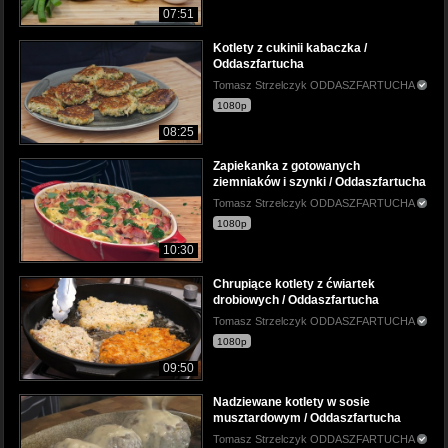
07:51
Kotlety z cukinii kabaczka /
Oddaszfartucha
Tomasz Strzelczyk ODDASZFARTUCHA
1080p
08:25
Zapiekanka z gotowanych
ziemniaków i szynki / Oddaszfartucha
Tomasz Strzelczyk ODDASZFARTUCHA
1080p
10:30
Chrupiące kotlety z ćwiartek
drobiowych / Oddaszfartucha
Tomasz Strzelczyk ODDASZFARTUCHA
1080p
09:50
Nadziewane kotlety w sosie
musztardowym / Oddaszfartucha
Tomasz Strzelczyk ODDASZFARTUCHA