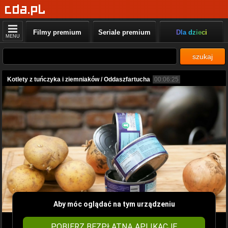
Filmy premium
Seriale premium
Dla dzieci
MENU
szukaj
Kotlety z tuńczyka i ziemniaków / Oddaszfartucha
00:06:25
Aby móc oglądać na tym urządzeniu
POBIERZ BEZPŁATNĄ APLIKACJĘ