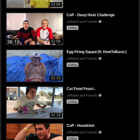
03:06
CoP - Deep Heat Challenge
Jeffabel and Friends
1080p
02:56
Egg Firing Squad (ft. HowToBasic)
Jeffabel and Friends
1080p
02:33
Cat Food Feast..
Jeffabel and Friends
1080p
02:19
CoP - Headshot
Jeffabel and Friends
1080p