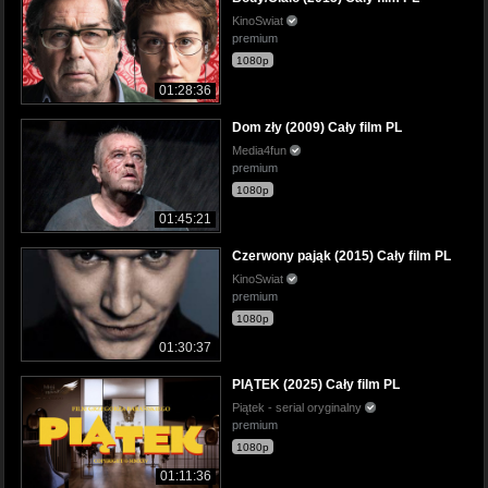
KinoSwiat
premium
1080p
01:28:36
Dom zły (2009) Cały film PL
Media4fun
premium
1080p
01:45:21
Czerwony pająk (2015) Cały film PL
KinoSwiat
premium
1080p
01:30:37
PIĄTEK (2025) Cały film PL
Piątek - serial oryginalny
premium
1080p
01:11:36