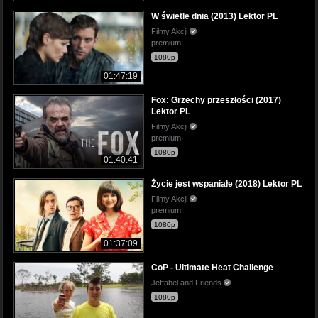
W świetle dnia (2013) Lektor PL
Filmy Akcji
premium
1080p
01:47:19
Fox: Grzechy przeszłości (2017)
Lektor PL
Filmy Akcji
premium
1080p
01:40:41
Życie jest wspaniałe (2018) Lektor PL
Filmy Akcji
premium
1080p
01:37:09
CoP - Ultimate Heat Challenge
Jeffabel and Friends
1080p