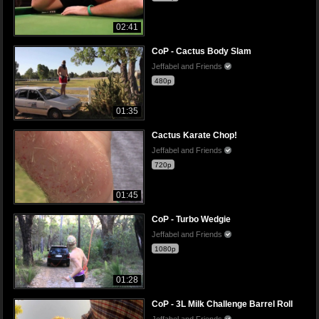
02:41
CoP - Cactus Body Slam
Jeffabel and Friends
480p
01:35
Cactus Karate Chop!
Jeffabel and Friends
720p
01:45
CoP - Turbo Wedgie
Jeffabel and Friends
1080p
01:28
CoP - 3L Milk Challenge Barrel Roll
Jeffabel and Friends