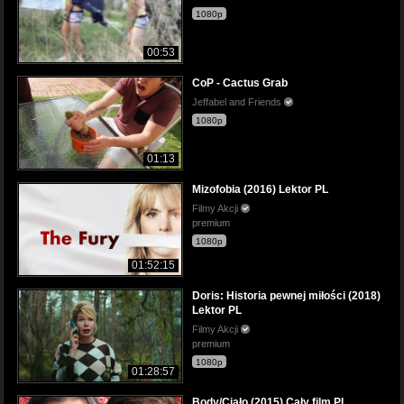
1080p
00:53
CoP - Cactus Grab
Jeffabel and Friends
1080p
01:13
Mizofobia (2016) Lektor PL
Filmy Akcji
premium
1080p
01:52:15
Doris: Historia pewnej miłości (2018)
Lektor PL
Filmy Akcji
premium
1080p
01:28:57
Body/Ciało (2015) Cały film PL