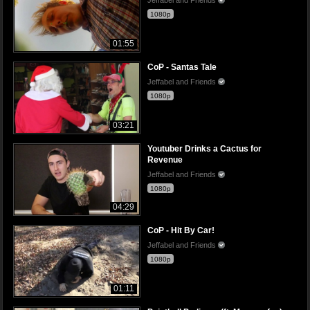
1080p
01:55
CoP - Santas Tale
Jeffabel and Friends
1080p
03:21
Youtuber Drinks a Cactus for
Revenue
Jeffabel and Friends
1080p
04:29
CoP - Hit By Car!
Jeffabel and Friends
1080p
01:11