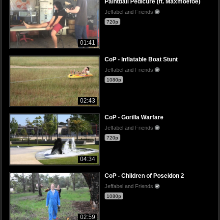
Paintball Pedicure (ft. Maxmoefoe)
Jeffabel and Friends
720p
01:41
CoP - Inflatable Boat Stunt
Jeffabel and Friends
1080p
02:43
CoP - Gorilla Warfare
Jeffabel and Friends
720p
04:34
CoP - Children of Poseidon 2
Jeffabel and Friends
1080p
02:59