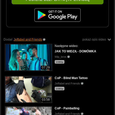
Dodał:
Jeffabel and Friends
pokaż opis video
Następne wideo:
JAK TO WIDZĄ - DOMÓWKA
Wip_bros
1080p
07:29
CoP - Blind Man Tattoo
Jeffabel and Friends
1080p
03:58
CoP - Painballing
Jeffabel and Friends