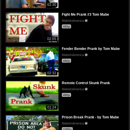
02:30
Fight Me Prank #3 Tom Mabe
MabeInAmerica
480p
02:05
Fender Bender Prank by Tom Mabe
MabeInAmerica
480p
02:32
Remote Control Skunk Prank
MabeInAmerica
480p
01:24
Prison Break Prank - by Tom Mabe
MabeInAmerica
1080p