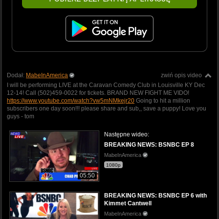
Dodał:
MabeInAmerica
zwiń opis video
I will be performing LIVE at the Caravan Comedy Club in Louisville KY Dec
12-14! Call (502)459-0022 for tickets. BRAND NEW FIGHT ME VIDO!
https://www.youtube.com/watch?vw5mNMkejr20
Going to hit a million
subscribers one day soon!!! please share and sub,, save a puppy! Love you
guys - tom
Następne wideo:
BREAKING NEWS: BSNBC EP 8
MabeInAmerica
1080p
05:50
BREAKING NEWS: BSNBC EP 6 with
Kimmet Cantwell
MabeInAmerica