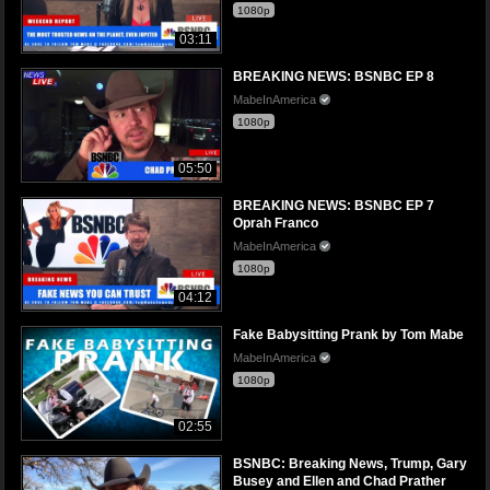
1080p
03:11
BREAKING NEWS: BSNBC EP 8
MabeInAmerica
1080p
05:50
BREAKING NEWS: BSNBC EP 7
Oprah Franco
MabeInAmerica
1080p
04:12
Fake Babysitting Prank by Tom Mabe
MabeInAmerica
1080p
02:55
BSNBC: Breaking News, Trump, Gary
Busey and Ellen and Chad Prather