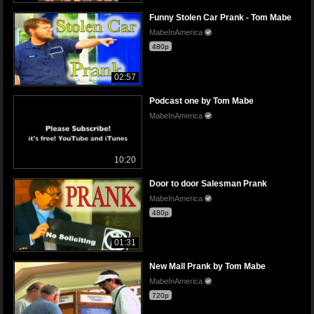
Funny Stolen Car Prank - Tom Mabe
MabeInAmerica
480p
02:57
Podcast one by Tom Mabe
MabeInAmerica
10:20
Door to door Salesman Prank
MabeInAmerica
480p
01:31
New Mall Prank by Tom Mabe
MabeInAmerica
720p