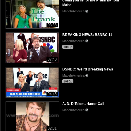
Could you lie for me Prank by Tom
Mabe
MabeInAmerica
03:38
BREAKING NEWS: BSNBC 11
MabeInAmerica
1080p
07:40
BSNBC: Weird Breaking News
MabeInAmerica
1080p
04:45
A. D. D Telemarketer Call
MabeInAmerica
02:31