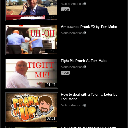
MabeInAmerica
720p
02:35
Ambulance Prank #2 by Tom Mabe
MabeInAmerica
00:53
Fight Me Prank #1 Tom Mabe
MabeInAmerica
480p
01:47
How to deal with a Telemarketer by
Tom Mabe
MabeInAmerica
03:11