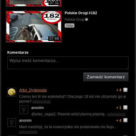
07:11
Polskie Drogi #182
Polskie Drogi
720p
07:49
Komentarze
Zamieść komentarz
Artur_Dyskopata
+ 4
Czemu ten tir sie wykolebal? Dlaczego 18 kol nie utrzymalo go w
pionie?
odpowiedz
anonim
+ 1
@artur_zagaj1: Pewnie wiózł płynną plazmę..
odpowiedz
anonim
+ 4
Mam nadzieję, że ta rowerzystka nie podarowała mu tego...
odpowiedz