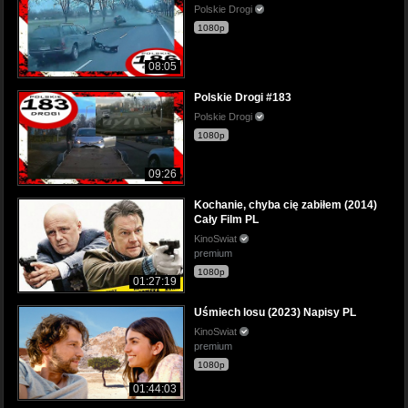
Polskie Drogi
1080p
08:05
Polskie Drogi #183
Polskie Drogi
1080p
09:26
Kochanie, chyba cię zabiłem (2014)
Cały Film PL
KinoSwiat
premium
1080p
01:27:19
Uśmiech losu (2023) Napisy PL
KinoSwiat
premium
1080p
01:44:03