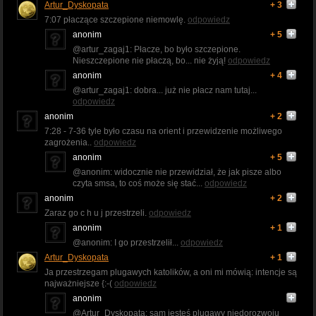
Artur_Dyskopata
+ 3
7:07 płaczące szczepione niemowlę.
odpowiedz
anonim
+ 5
@artur_zagaj1: Płacze, bo było szczepione.
Nieszczepione nie płaczą, bo... nie żyją!
odpowiedz
anonim
+ 4
@artur_zagaj1: dobra... już nie płacz nam tutaj...
odpowiedz
anonim
+ 2
7:28 - 7-36 tyle było czasu na orient i przewidzenie możliwego
zagrożenia..
odpowiedz
anonim
+ 5
@anonim: widocznie nie przewidział, że jak pisze albo
czyta smsa, to coś może się stać...
odpowiedz
anonim
+ 2
Zaraz go c h u j przestrzeli.
odpowiedz
anonim
+ 1
@anonim: I go przestrzelił...
odpowiedz
Artur_Dyskopata
+ 1
Ja przestrzegam plugawych katolików, a oni mi mówią: intencje są
najważniejsze {:-(
odpowiedz
anonim
@Artur_Dyskopata: sam jesteś plugawy niedorozwoju