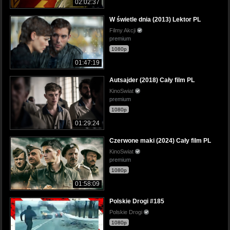
02:02:37
W świetle dnia (2013) Lektor PL
Filmy Akcji
premium
1080p
01:47:19
Autsajder (2018) Cały film PL
KinoSwiat
premium
1080p
01:29:24
Czerwone maki (2024) Cały film PL
KinoSwiat
premium
1080p
01:58:09
Polskie Drogi #185
Polskie Drogi
1080p