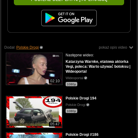
Dodał:
Polskie Drogi
pokaż opis video
Następne wideo:
Katarzyna Warnke, etatowa aktorka
Vegi, poleca: Warto używać botoksu |
Wideoportal
Wideoportal
02:10
1080p
Polskie Drogi 194
Polskie Drogi
1080p
05:47
Polskie Drogi #186