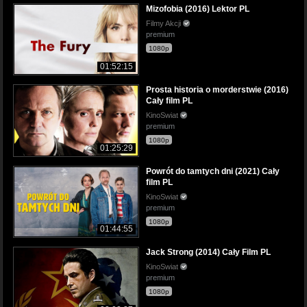
Mizofobia (2016) Lektor PL
Filmy Akcji
premium
1080p
01:52:15
Prosta historia o morderstwie (2016)
Cały film PL
KinoSwiat
premium
1080p
01:25:29
Powrót do tamtych dni (2021) Cały
film PL
KinoSwiat
premium
1080p
01:44:55
Jack Strong (2014) Cały Film PL
KinoSwiat
premium
1080p