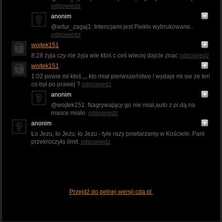
odpowiedz
anonim
@artur_zagaj1: Intencjami jest Piekło wybrukowane..
odpowiedz
wojtek151
8:28 żyja czy nie żyja wie ktoś c coś wiecej dajcie znac
odpowiedz
wojtek151
1:02 powie mi ktoś ,,, kto miał pierwszeństwo ! wydaje mi sie ze ten
co był po prawej ?
odpowiedz
anonim
@wojtek151: Nagrywający go nie miał,auto z pi.dą na
masce miało.
odpowiedz
anonim
Ło Jezu, ło Jezu, ło Jezu - tyle razy powtarzamy w Kościele. Pani
przekroczyła limit.
odpowiedz
Przejdź do pełnej wersji cda.pl