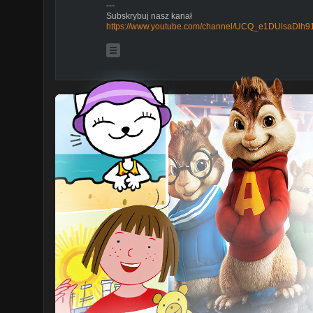
---
Subskrybuj nasz kanał
https://www.youtube.com/channel/UCQ_e1DUlsaDlh