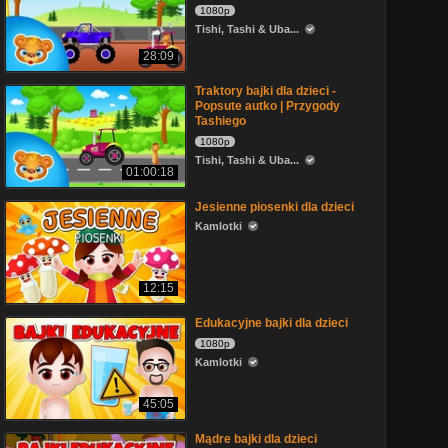
1080p
Tishi, Tashi & Uba...
28:09
Traktory bajki dla dzieci -
Popsute autko | Przygody
Tashiego
1080p
Tishi, Tashi & Uba...
01:00:18
Jesienne piosenki dla dzieci
Kamlotki
12:15
Edukacyjne bajki dla dzieci
1080p
Kamlotki
45:05
Mądre bajki dla dzieci