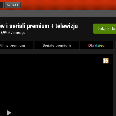
ów i seriali premium + telewizja
Dołącz
do
3,99 zł / miesiąc
Filmy premium
Seriale premium
Dla dzieci