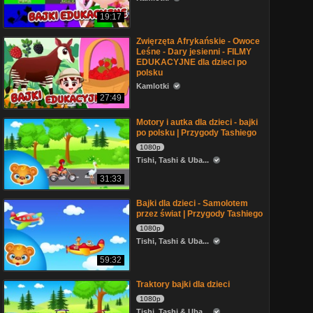
19:17
Zwięrzęta Afrykańskie - Owoce
Leśne - Dary jesienni - FILMY
EDUKACYJNE dla dzieci po
polsku
Kamlotki
27:49
Motory i autka dla dzieci - bajki
po polsku | Przygody Tashiego
1080p
Tishi, Tashi & Uba...
31:33
Bajki dla dzieci - Samolotem
przez świat | Przygody Tashiego
1080p
Tishi, Tashi & Uba...
59:32
Traktory bajki dla dzieci
1080p
Tishi, Tashi & Uba...