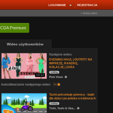
LOGOWANIE
REJESTRACJA
+ dodaj wideo
 CDA Premium
Wideo użytkowników
Następne wideo:
EVENING HAUL | OUTFITY NA
IMPREZĘ, RANDKĘ,
KOLACJĘ | ZARA
1080p
14:12
Pink Vixen
Autoodtwarzanie następnego wideo
on
Tashi potrzebuje pomocy - bajki
dla dzieci po polsku o traktorach
1080p
Tishi, Tashi & Uba...