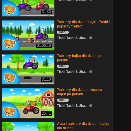
31:30
Traktory dla dzieci bajki - Tashi i
popsuty traktor
1080p
Tishi, Tashi & Uba...
01:05:19
Traktory bajka dla dzieci po
polsku
1080p
Tishi, Tashi & Uba...
31:10
Traktory dla dzieci - zestaw
bajek po polsku
1080p
Tishi, Tashi & Uba...
25:41
Auta i traktory dla dzieci - bajka
dla dzieci