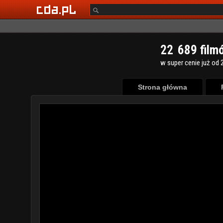
2
2
6
8
9
film
w super cenie już od 2
Strona główna