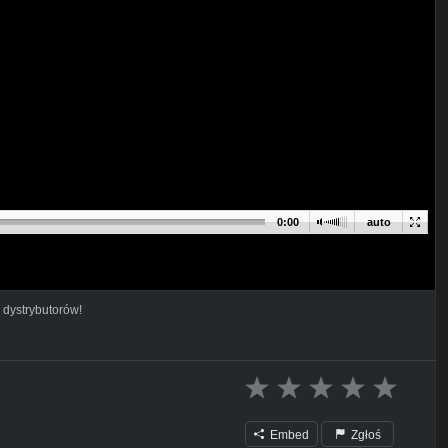
0:00
auto
 dystrybutorów!
Embed
Zgłoś