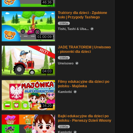
46:36
Traktory dla dzieci - Zgubione
koło | Przygody Tashiego
1080p
Tishi, Tashi & Uba...
01:00:09
JADĘ TRAKTOREM | Urwisowo
- piosenki dla dzieci
1080p
Urwisowo
04:03
Filmy edukacyjne dla dzieci po
polsku - Majówka
Kamlotki
34:20
Bajki edukacyjne dla dzieci po
polsku - Pierwszy Dzień Wiosny
1080p
Kamlotki