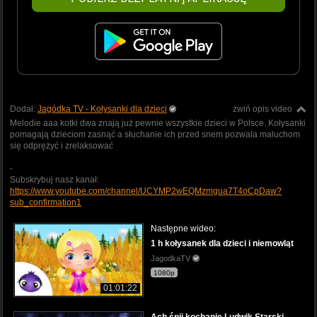
Dodał:
Jagódka TV - Kołysanki dla dzieci
zwiń opis video
Melodie aaa kotki dwa znają już pewnie wszystkie dzieci w Polsce. Kołysanki
pomagają dzieciom zasnąć a słuchanie ich przed snem pozwala maluchom
się odprężyć i zrelaksować
-
Subskrybuj nasz kanał:
https://www.youtube.com/channel/UCYMP2wEQMzmgua7T4oCpDaw?
sub_confirmation1
Następne wideo:
1 h kołysanek dla dzieci i niemowląt
JagodkaTV
1080p
01:01:22
Ach śpij kochanie Ludwik Starski -