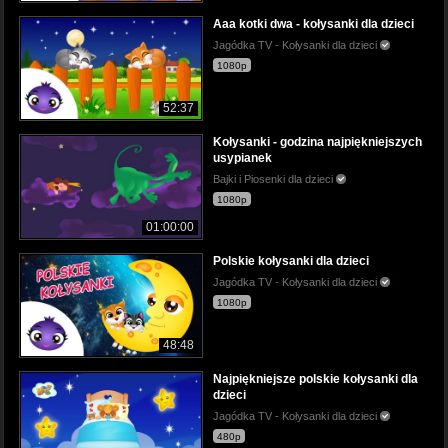
Aaa kotki dwa - kołysanki dla dzieci
Jagódka TV - Kołysanki dla dzieci
1080p
52:37
Kołysanki - godzina najpiękniejszych
usypianek
Bajki i Piosenki dla dzieci
1080p
01:00:00
Polskie kołysanki dla dzieci
Jagódka TV - Kołysanki dla dzieci
1080p
48:48
Najpiękniejsze polskie kołysanki dla
dzieci
Jagódka TV - Kołysanki dla dzieci
480p