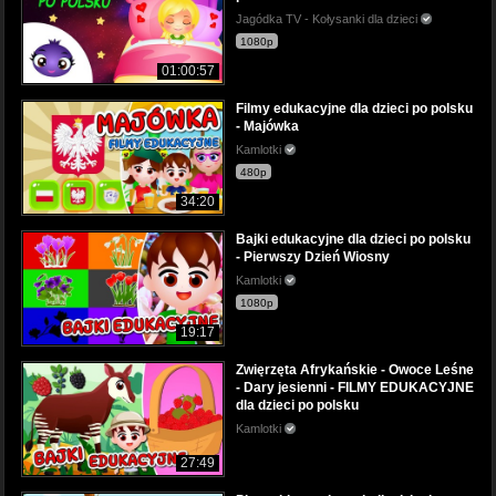
Jagódka TV - Kołysanki dla dzieci
1080p
01:00:57
Filmy edukacyjne dla dzieci po polsku
- Majówka
Kamlotki
480p
34:20
Bajki edukacyjne dla dzieci po polsku
- Pierwszy Dzień Wiosny
Kamlotki
1080p
19:17
Zwięrzęta Afrykańskie - Owoce Leśne
- Dary jesienni - FILMY EDUKACYJNE
dla dzieci po polsku
Kamlotki
27:49