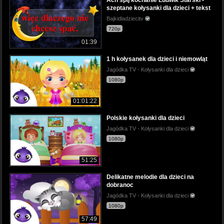
szeptane kołysanki dla dzieci + tekst
Bajkidladziecitv
720p
01:39
1 h kołysanek dla dzieci i niemowląt
Jagódka TV - Kołysanki dla dzieci
1080p
01:01:22
Polskie kołysanki dla dzieci
Jagódka TV - Kołysanki dla dzieci
1080p
51:25
Delikatne melodie dla dzieci na
dobranoc
Jagódka TV - Kołysanki dla dzieci
1080p
57:49