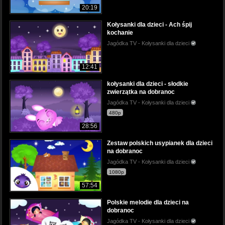
20:19
Kołysanki dla dzieci - Ach śpij
kochanie
Jagódka TV - Kołysanki dla dzieci
12:41
kołysanki dla dzieci - słodkie
zwierzątka na dobranoc
Jagódka TV - Kołysanki dla dzieci
480p
28:56
Zestaw polskich usypianek dla dzieci
na dobranoc
Jagódka TV - Kołysanki dla dzieci
1080p
57:54
Polskie melodie dla dzieci na
dobranoc
Jagódka TV - Kołysanki dla dzieci