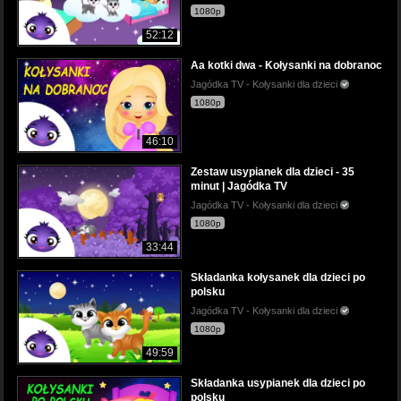
1080p
52:12
Aa kotki dwa - Kołysanki na dobranoc
Jagódka TV - Kołysanki dla dzieci
1080p
46:10
Zestaw usypianek dla dzieci - 35
minut | Jagódka TV
Jagódka TV - Kołysanki dla dzieci
1080p
33:44
Składanka kołysanek dla dzieci po
polsku
Jagódka TV - Kołysanki dla dzieci
1080p
49:59
Składanka usypianek dla dzieci po
polsku