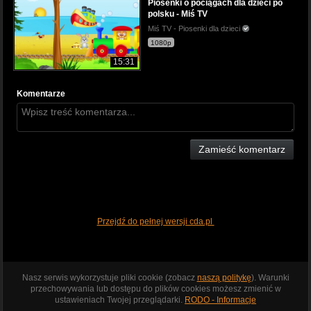
Piosenki o pociągach dla dzieci po
polsku - Miś TV
Miś TV - Piosenki dla dzieci
1080p
15:31
Komentarze
Zamieść komentarz
Przejdź do pełnej wersji cda.pl
Nasz serwis wykorzystuje pliki cookie (zobacz
naszą politykę
). Warunki
przechowywania lub dostępu do plików cookies możesz zmienić w
ustawieniach Twojej przeglądarki.
RODO - Informacje