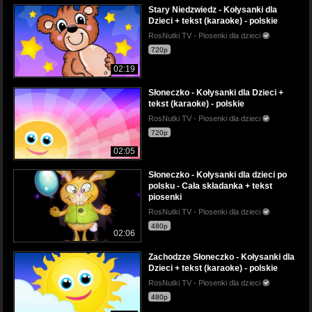
Stary Niedzwiedz - Kołysanki dla
Dzieci + tekst (karaoke) - polskie
RosNutki TV - Piosenki dla dzieci
720p
02:19
Słoneczko - Kołysanki dla Dzieci +
tekst (karaoke) - polskie
RosNutki TV - Piosenki dla dzieci
720p
02:05
Słoneczko - Kołysanki dla dzieci po
polsku - Cała składanka + tekst
piosenki
RosNutki TV - Piosenki dla dzieci
480p
02:06
Zachodzze Słoneczko - Kołysanki dla
Dzieci + tekst (karaoke) - polskie
RosNutki TV - Piosenki dla dzieci
480p