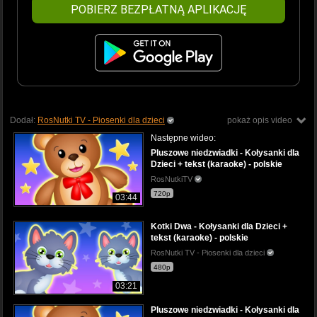
POBIERZ BEZPŁATNĄ APLIKACJĘ
Dodał:
RosNutki TV - Piosenki dla dzieci
pokaż opis video
Następne wideo:
Pluszowe niedzwiadki - Kołysanki dla
Dzieci + tekst (karaoke) - polskie
RosNutkiTV
720p
03:44
Kotki Dwa - Kołysanki dla Dzieci +
tekst (karaoke) - polskie
RosNutki TV - Piosenki dla dzieci
480p
03:21
Pluszowe niedzwiadki - Kołysanki dla