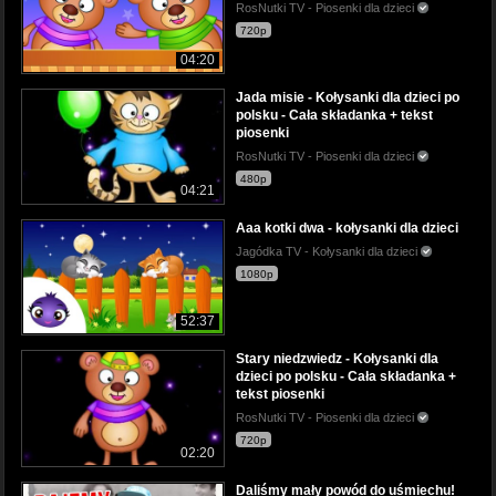
RosNutki TV - Piosenki dla dzieci
720p
04:20
Jada misie - Kołysanki dla dzieci po
polsku - Cała składanka + tekst
piosenki
RosNutki TV - Piosenki dla dzieci
480p
04:21
Aaa kotki dwa - kołysanki dla dzieci
Jagódka TV - Kołysanki dla dzieci
1080p
52:37
Stary niedzwiedz - Kołysanki dla
dzieci po polsku - Cała składanka +
tekst piosenki
RosNutki TV - Piosenki dla dzieci
720p
02:20
Daliśmy mały powód do uśmiechu!