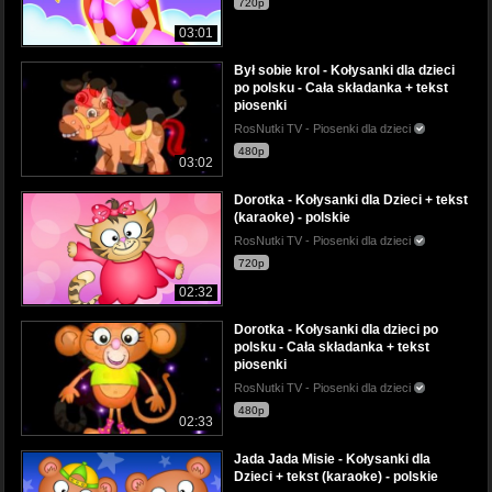
720p
03:01
Był sobie krol - Kołysanki dla dzieci
po polsku - Cała składanka + tekst
piosenki
RosNutki TV - Piosenki dla dzieci
480p
03:02
Dorotka - Kołysanki dla Dzieci + tekst
(karaoke) - polskie
RosNutki TV - Piosenki dla dzieci
720p
02:32
Dorotka - Kołysanki dla dzieci po
polsku - Cała składanka + tekst
piosenki
RosNutki TV - Piosenki dla dzieci
480p
02:33
Jada Jada Misie - Kołysanki dla
Dzieci + tekst (karaoke) - polskie