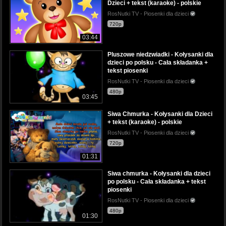
Dzieci + tekst (karaoke) - polskie
RosNutki TV - Piosenki dla dzieci
720p
03:44
Pluszowe niedzwiadki - Kołysanki dla
dzieci po polsku - Cała składanka +
tekst piosenki
RosNutki TV - Piosenki dla dzieci
480p
03:45
Siwa Chmurka - Kołysanki dla Dzieci
+ tekst (karaoke) - polskie
RosNutki TV - Piosenki dla dzieci
720p
01:31
Siwa chmurka - Kołysanki dla dzieci
po polsku - Cała składanka + tekst
piosenki
RosNutki TV - Piosenki dla dzieci
480p
01:30