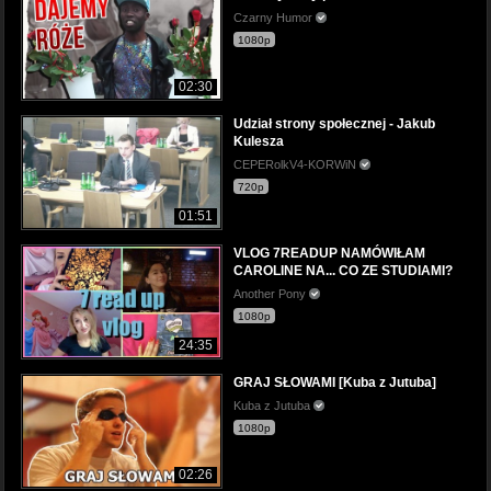
Czarny Humor
1080p
02:30
Udział strony społecznej - Jakub
Kulesza
CEPERolkV4-KORWiN
720p
01:51
VLOG 7READUP NAMÓWIŁAM
CAROLINE NA... CO ZE STUDIAMI?
Another Pony
1080p
24:35
GRAJ SŁOWAMI [Kuba z Jutuba]
Kuba z Jutuba
1080p
02:26