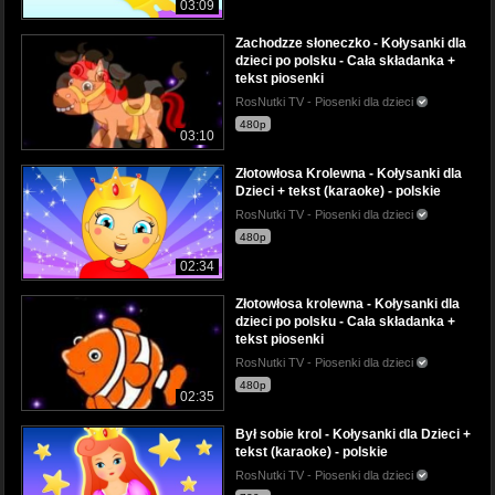
03:09
Zachodzze słoneczko - Kołysanki dla
dzieci po polsku - Cała składanka +
tekst piosenki
RosNutki TV - Piosenki dla dzieci
480p
03:10
Złotowłosa Krolewna - Kołysanki dla
Dzieci + tekst (karaoke) - polskie
RosNutki TV - Piosenki dla dzieci
480p
02:34
Złotowłosa krolewna - Kołysanki dla
dzieci po polsku - Cała składanka +
tekst piosenki
RosNutki TV - Piosenki dla dzieci
480p
02:35
Był sobie krol - Kołysanki dla Dzieci +
tekst (karaoke) - polskie
RosNutki TV - Piosenki dla dzieci