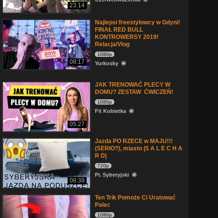
23:14
Najlepsi freestylowcy w Gdyni!
FINAŁ RED BULL
KONTROWERSY 2019!
Relacja/Vlog
1080p
08:17
Yurkosky
JAK TRENOWAĆ PLECY W
DOMU? ZESTAW ĆWICZEŃ!
1080p
Fit Kobietka
05:27
Jazda PO RZECE w MAJU!!!
(SERIO?), miasto |S A L E C H A
R D|
720p
Pr. Syberyjski
08:38
Ten Trik Pomoże Ci Uratować
Palec
1080p