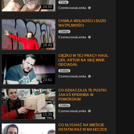
720p
24:50
CzerwcowaLenka
CHWILA WOLNOŚCI I DUŻO
WĄTPLIWOŚCI
1080p
CzerwcowaLenka
29:40
CIĘŻKO W TEJ PRACY HAUL
LIDL ARTUR NA SIŁĘ MNIE
ODCIĄGAŁ
1080p
CzerwcowaLenka
23:41
CO OZNACZAJĄ TE PUSTKI
JAKAŚ EPIDEMIA W
POMORSKIM
1080p
CzerwcowaLenka
15:35
CO SŁYCHAĆ NA MIEŚCIE
OSTATNI RAZ W MASECZCE