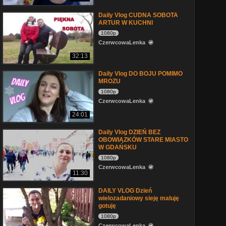
Daily Vlog CUDNA SOBOTA
ARTUR W KUCHNI
1080p
CzerwcowaLenka
32:13
Daily Vlog DO BOJU POMIMO
MROZU
1080p
CzerwcowaLenka
24:01
Daily Vlog DZIEŃ BEZ
OBOWIĄZKÓW STARE MIASTO
W GDAŃSKU
1080p
CzerwcowaLenka
11:30
DAILY VLOG Dzień
wielozadaniowy sieję maluję
gotuję
1080p
CzerwcowaLenka