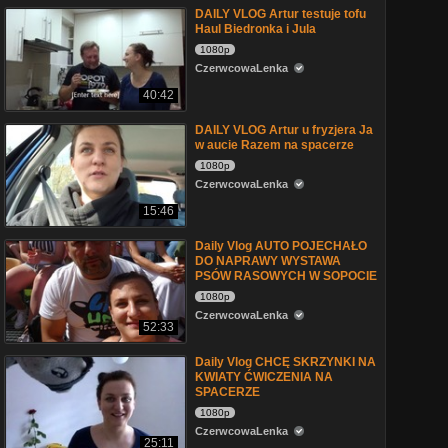
DAILY VLOG Artur testuje tofu
Haul Biedronka i Jula
1080p
CzerwcowaLenka
40:42
DAILY VLOG Artur u fryzjera Ja
w aucie Razem na spacerze
1080p
CzerwcowaLenka
15:46
Daily Vlog AUTO POJECHAŁO
DO NAPRAWY WYSTAWA
PSÓW RASOWYCH W SOPOCIE
1080p
CzerwcowaLenka
52:33
Daily Vlog CHCĘ SKRZYNKI NA
KWIATY ĆWICZENIA NA
SPACERZE
1080p
CzerwcowaLenka
25:11