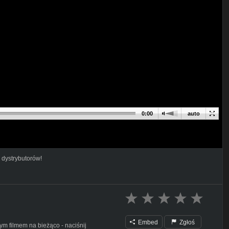
0:00
auto
 dystrybutorów!
Embed
Zgłoś
m filmem na bieżąco - naciśnij