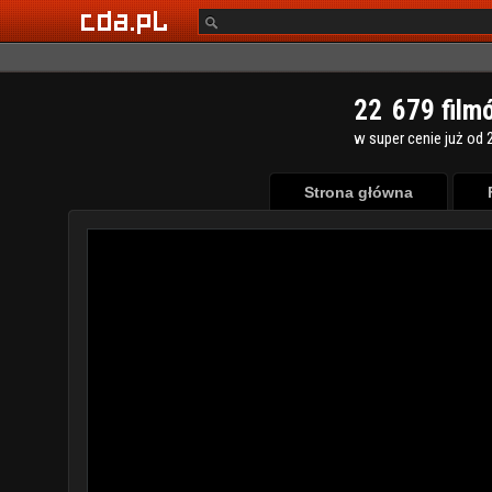
2
2
6
7
9
film
w super cenie już od 2
Strona główna