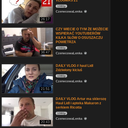
VLOGMAS 21
1080p
CzerwcowaLenka
26:17
CZY WIECIE O TYM ŻE MOŻECIE
WSPIERAĆ YOUTUBERÓW
KILKA SŁÓW O OSUSZACZU
POWIETRZA
1080p
36:47
CzerwcowaLenka
DAILY VLOG # haul Lidl
Zdziwiony kiciuś
1080p
CzerwcowaLenka
21:51
DAILY VLOG Artur ma sklerozę
Haul Lidl i apteka Makaron z
serkiem Ricotta
1080p
CzerwcowaLenka
20:43