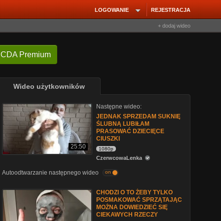
LOGOWANIE
REJESTRACJA
+ dodaj wideo
 CDA Premium
Wideo użytkowników
Następne wideo:
JEDNAK SPRZEDAM SUKNIĘ
ŚLUBNĄ LUBIŁAM
PRASOWAĆ DZIECIĘCE
CIUSZKI
25:50
1080p
CzerwcowaLenka
Autoodtwarzanie następnego wideo
on
CHODZI O TO ŻEBY TYLKO
POSMAKOWAĆ SPRZĄTAJĄC
MOŻNA DOWIEDZIEĆ SIĘ
CIEKAWYCH RZECZY