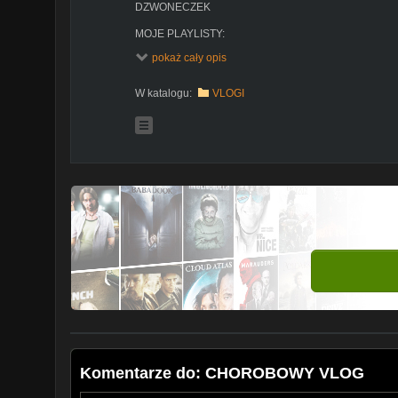
DZWONECZEK
MOJE PLAYLISTY:
HAUL:
https://www.youtube.com/playlist?listPL-74
pokaż cały opis
FOODBOOK:
https://www.youtube.com/playlist?lis
PRZEPISY:
https://www.youtube.com/playlist?list
Q&A:
https://www.youtube.com/playlist?listPL-74_
W katalogu:
VLOGI
RÓŻNE:
https://www.youtube.com/playlist?listPL-74
RECENZJE I OPINIE:
https://www.youtube.com/playlist
74_wsF1Z2xkE0vClIE6WLD1psBewNoj
TRANSMISJE NA ŻYWO:
https://www.youtube.com/playl
74_wsF1Z2wXHx5_7DBthvvQM0OMR-uH
MOJE MAŁE PORADY:
https://www.youtube.com/playlis
74_wsF1Z2y0gNoN9q7C7UmlTXbZaEhO
INSTAGRAM:
https://www.instagram.com/czerwcowale
TWITTER:
https://twitter.com/czerwcowalenka
FACEBOOK:
https://pl-pl.facebook.com/people/Cze
KONTAKT email : czerwcowalenka@wp.pl
Moja skrytka pocztowa:
Czerwcowa Lenka
SKRYTKA POCZTOWA NR 42
Urząd Pocztowy nr 7 w Gdańsku
ul. Krzemowa 2, 80-097 Gdańsk
Proszę poinformuj mnie o wysłanej przesyłce, abym mo
Komentarze do: CHOROBOWY VLOG
Niniejszy film stanowi utwór, który podlega ochronie n
prawach pokrewnych. Nieuprawnione lub niezgodne z