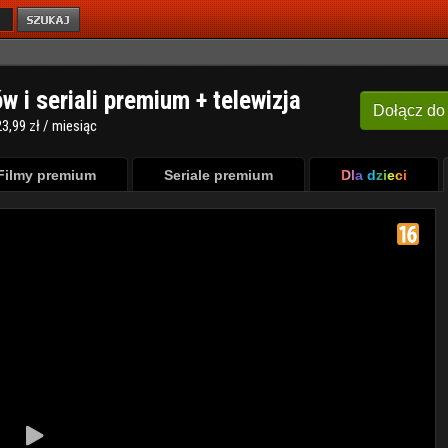
ów i seriali premium + telewizja
Dołącz
do
3,99 zł / miesiąc
Filmy premium
Seriale premium
Dla dzieci