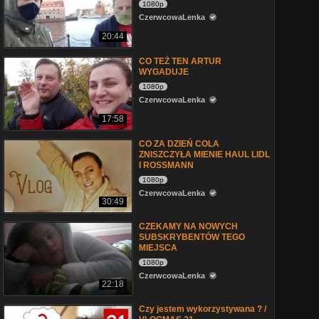
1080p
CzerwcowaLenka
20:44
CO TEŻ TEN ARTUR
WYGADUJE
1080p
CzerwcowaLenka
17:58
CO ZA DZIEŃ COLA
ZNISZCZYŁA MIENIE HAUL LIDL
I ROSSMANN
1080p
CzerwcowaLenka
30:49
CZEKAMY NA NOWYCH
SUBSKRYBENTÓW TEGO
MIEJSCA
1080p
CzerwcowaLenka
22:18
Czy jestem wykorzystywana ? /