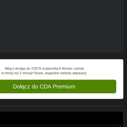
_wsF1Z2yeAKbCgAxrYlmib0e3pqdT
tPL-74_wsF1Z2yZztWPoZTkS1whkZIQNqoi
PL-74_wsF1Z2zqvLHCgdv6iDLymXaUWivo
wsF1Z2zrisJe9HQm2CCgSec3ddxK
_wsF1Z2yjBBiU8jm8tFrtJCLH0lhd
?listPL-
ist?listPL-
t?listPL-
nka/
Włącz dostęp do 22679 znakomitych filmów i seriali
w mniej niż 2 minuty! Nowe, wygodne metody aktywacji.
rwcowa-Lenka/100017324628323
Dołącz do CDA Premium
gła ją śledzić
a podstawie ustawy o prawie autorskim i
 powyższymi zasadami wykorzystanie