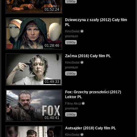
1080p
01:52:24
Dziewczyna z szafy (2012) Cały film
PL
KinoSwiat
premium
1080p
01:28:46
Zaćma (2016) Cały film PL
KinoSwiat
premium
1080p
01:49:33
Fox: Grzechy przeszłości (2017)
Lektor PL
Filmy Akcji
premium
1080p
01:40:41
Autsajder (2018) Cały film PL
KinoSwiat