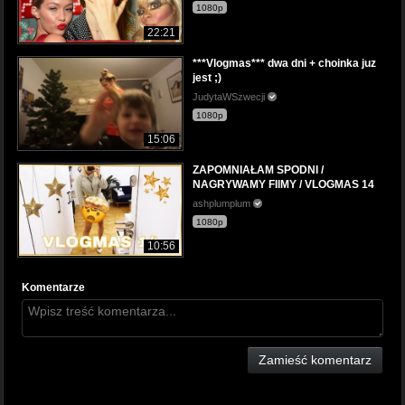
1080p
22:21
***Vlogmas*** dwa dni + choinka juz
jest ;)
JudytaWSzwecji
1080p
15:06
ZAPOMNIAŁAM SPODNI /
NAGRYWAMY FIlMY / VLOGMAS 14
ashplumplum
1080p
10:56
Komentarze
Zamieść komentarz