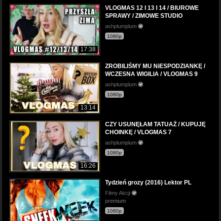
VLOGMAS 12 I 13 I 14 / BIUROWE
SPRAWY / ZIMOWE STUDIO
ashplumplum
1080p
17:38
ZROBILIŚMY MU NiESPODZIANKĘ /
WCZESNA WIGILIA / VLOGMAS 9
ashplumplum
1080p
13:14
CZY USUNĘŁAM TATUAŻ / KUPUJĘ
CHOINKĘ / VLOGMAS 7
ashplumplum
1080p
16:26
Tydzień grozy (2016) Lektor PL
Filmy Akcji
premium
1080p