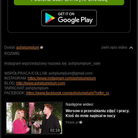
Dodał:
ashplumplum
zwiń opis video
ROZWIŃ:
Instagram wyprzedażowy nazywa się: ashplumplum_sale
WSPÓŁPRACA /COLLAB: ashplumplum@gmail.com
INSTAGRAM:
https://www.instagram.com/ashplumplum
BLOG:
http://www.ashplumplum.com
SNPACHAT: ashplumplum
FACEBOOK:
https://www.facebook.com/ashplumplum/?refbr_rs
Następne wideo:
Wersow o przerabianiu zdjęć i pracy.
Ktoś do mnie napisał w nocy
Plotek.pl
02:18