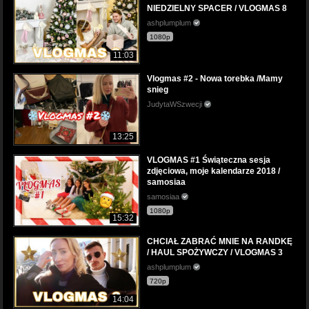
NIEDZIELNY SPACER / VLOGMAS 8
ashplumplum
1080p
11:03
Vlogmas #2 - Nowa torebka /Mamy
snieg
JudytaWSzwecji
13:25
VLOGMAS #1 Świąteczna sesja
zdjęciowa, moje kalendarze 2018 /
samosiaa
samosiaa
1080p
15:32
CHCIAŁ ZABRAĆ MNIE NA RANDKĘ
/ HAUL SPOŻYWCZY / VLOGMAS 3
ashplumplum
720p
14:04