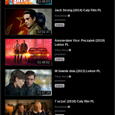
01:48:03
Jack Strong (2014) Cały Film PL
KinoSwiat
premium
1080p
02:02:37
Amsterdam Vice: Początek (2019)
Lektor PL
Filmy Akcji
premium
1080p
01:46:02
W świetle dnia (2013) Lektor PL
Filmy Akcji
premium
1080p
01:47:19
7 uczuć (2018) Cały film PL
KinoSwiat
premium