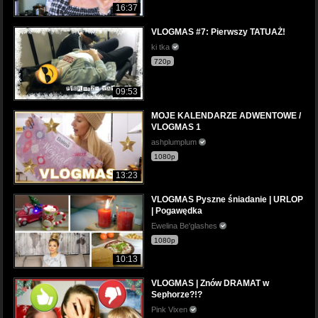
16:37
VLOGMAS #7: Pierwszy TATUAŻ!
ki tka
720p
09:53
MOJE KALENDARZE ADWENTOWE /
VLOGMAS 1
ashplumplum
1080p
13:23
VLOGMAS Pyszne śniadanie | URLOP
| Pogawędka
Ewelina Be'glashes
1080p
10:13
VLOGMAS | Znów DRAMAT w
Sephorze?!?
Pink Vixen