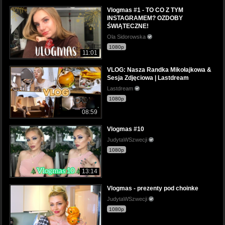
Vlogmas #1 - TO CO Z TYM
INSTAGRAMEM? OZDOBY
ŚWIĄTECZNE!
Ola Sidorowska
1080p
11:01
VLOG: Nasza Randka Mikołajkowa &
Sesja Zdjęciowa | Lastdream
Lastdream
1080p
08:59
Vlogmas #10
JudytaWSzwecji
1080p
13:14
Vlogmas - prezenty pod choinke
JudytaWSzwecji
1080p