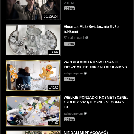
premium
1080p
01:29:24
Vlogmas Mało Świątecznie Ryż z
jabłkami
SJ salomeajuli
1080p
13:46
ZROBIŁAM MU NIESPODZIANKĘ /
PIECZEMY PIERNICZKI / VLOGMAS 3
ashplumplum
1080p
14:32
WIELKIE PORZĄDKI KOSMETYCZNE /
OZDOBY ŚWIĄTECZNE / VLOGMAS
10
ashplumplum
1080p
12:58
NIE DALI MI PRACOWAĆ /