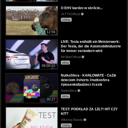
O EHV bardzo w skrócie...
JKTTKOfficial
1080p
12:56
LIVE: Tesla enthüllt ein Meisterwerk:
Der Tesla, der die Automobilindustrie
für immer verändern wird
MrSlideOfficial
480p
06:00:02
NutkoSfera - KARŁOWATE - CeZik
dzieciom #shorts #nutkosfera
#piosenkidladzieci #cezik
NutkoSfera
480p
00:27
TEST: PODKŁAD ZA 1ZŁ?! HIT CZY
KIT?
Wiktoria Wanda
1080p