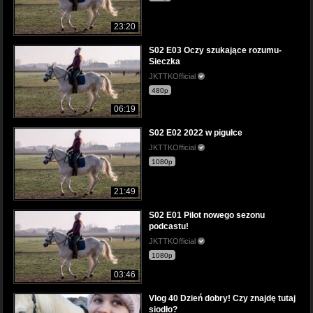
23:20
S02 E03 Oczy szukające rozumu-
Sieczka
JKTTKOfficial
480p
06:19
S02 E02 2022 w pigułce
JKTTKOfficial
1080p
21:49
S02 E01 Pilot nowego sezonu
podcastu!
JKTTKOfficial
1080p
03:46
Vlog 40 Dzień dobry! Czy znajdę tutaj
siodło?