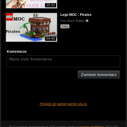
15:31
Lego MOC - Pirates
Fast Brick Builder
720p
04:40
Komentarze
Zamieść komentarz
Przejdź do pełnej wersji cda.pl
Nasz serwis wykorzystuje pliki cookie (zobacz
naszą politykę
). Warunki