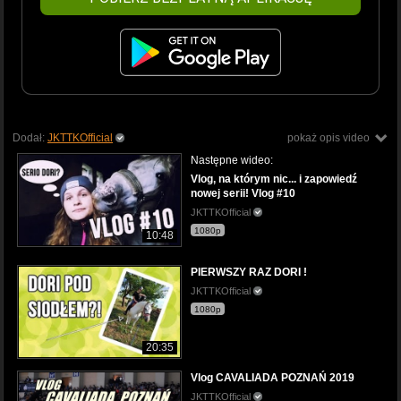
Dodał:
JKTTKOfficial
pokaż opis video
Następne wideo:
Vlog, na którym nic... i zapowiedź
nowej serii! Vlog #10
JKTTKOfficial
1080p
10:48
PIERWSZY RAZ DORI !
JKTTKOfficial
1080p
20:35
Vlog CAVALIADA POZNAŃ 2019
JKTTKOfficial