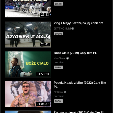
1080p
23:33
Vlog z Mają! Jeżdżę na jej koniach!
JKTTKOfficial
1080p
21:41
Boże Ciało (2019) Cały film PL
KinoSwiat
premium
1080p
01:50:23
Popek. Każda z blizn (2022) Cały film
PL
Netlook
premium
1080p
01:06:37
Żyć nie umierać (2015) Cały film PL