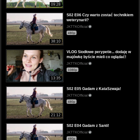
09:28
S02 E06 Czy warto zostać technikiem
weterynarii?
JKTTKOfficial
480p
38:10
VLOG Siodłowe perypetie... dodaję w
majówkę byście mieli co oglądać!
JKTTKOfficial
1080p
13:35
S02 E05 Gadam z KataSzwaja!
JKTTKOfficial
480p
21:12
S02 E04 Gadam z Santi!
JKTTKOfficial
480p