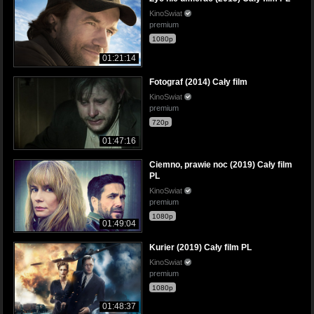
KinoSwiat
premium
1080p
01:21:14
Fotograf (2014) Cały film
KinoSwiat
premium
720p
01:47:16
Ciemno, prawie noc (2019) Cały film
PL
KinoSwiat
premium
1080p
01:49:04
Kurier (2019) Cały film PL
KinoSwiat
premium
1080p
01:48:37