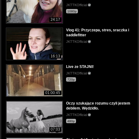
JKTTKOfficial
1080p
24:17
Vlog 41: Przyczepa, stres, sraczka i
saddlefitter
JKTTKOfficial
16:13
Live ze STAJNI!
JKTTKOfficial
720p
01:00:45
Oczy szukające rozumu czyli jestem
debilem. Wędzidło.
JKTTKOfficial
480p
07:03