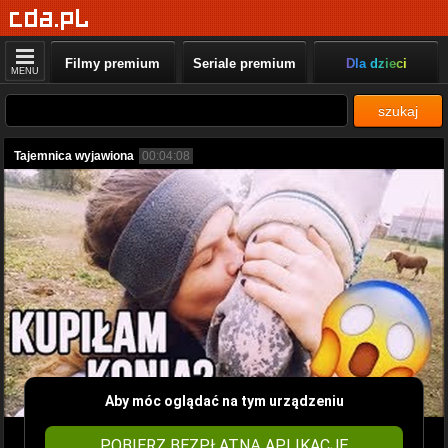
Filmy premium
Seriale premium
Dla dzieci
MENU
szukaj
Tajemnica wyjawiona
00:04:08
Aby móc oglądać na tym urządzeniu
POBIERZ BEZPŁATNĄ APLIKACJĘ