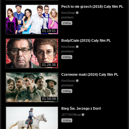
Pech to nie grzech (2018) Cały film PL
KinoSwiat
premium
1080p
01:19:01
Body/Ciało (2015) Cały film PL
KinoSwiat
premium
1080p
01:28:36
Czerwone maki (2024) Cały film PL
KinoSwiat
premium
1080p
01:58:09
Bieg Św. Jerzego z Dori!
JKTTKOfficial
1080p