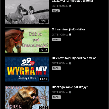
Ciąża w 2 i 3 miesiącu u konia
JKTTKOfficial
480p
09:10
O Inseminacji słów kilka
JKTTKOfficial
1080p
09:25
Dzień w Stajni Ojcowizna z MŁA!
JKTTKOfficial
1080p
14:51
Dlaczego konie parskają?
JKTTKOfficial
1080p
06:35