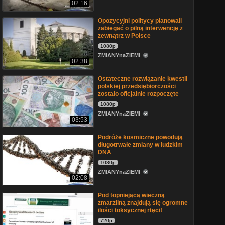
02:16
Opozycyjni politycy planowali
zabiegać o pilną interwencję z
zewnątrz w Polsce
1080p
ZMIANYnaZIEMI
02:38
Ostateczne rozwiązanie kwestii
polskiej przedsiębiorczości
zostało oficjalnie rozpoczęte
1080p
ZMIANYnaZIEMI
03:53
Podróże kosmiczne powodują
długotrwałe zmiany w ludzkim
DNA
1080p
ZMIANYnaZIEMI
02:08
Pod topniejącą wieczną
zmarzliną znajdują się ogromne
ilości toksycznej rtęci!
720p