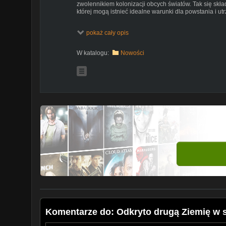
zwolennikiem kolonizacji obcych światów. Tak się skład
której mogą istnieć idealne warunki dla powstania i ut
http://zmianynaziemi.pl/wiadomosc/odkryto-druga-zie
pokaż cały opis
Social media:
https://www.facebook.com/portalZnZ/
W katalogu:
Nowości
Komentarze do: Odkryto drugą Ziemię w 