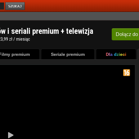
ów i seriali premium + telewizja
Dołącz
do
3,99 zł / miesiąc
Filmy premium
Seriale premium
Dla dzieci