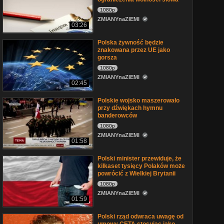
1080p
ZMIANYnaZIEMI
03:26
Polska żywność będzie
znakowana przez UE jako
gorsza
1080p
ZMIANYnaZIEMI
02:45
Polskie wojsko maszerowało
przy dźwiękach hymnu
banderowców
1080p
ZMIANYnaZIEMI
01:58
Polski minister przewiduje, że
kilkaset tysięcy Polaków może
powrócić z Wielkiej Brytanii
1080p
ZMIANYnaZIEMI
01:59
Polski rząd odwraca uwagę od