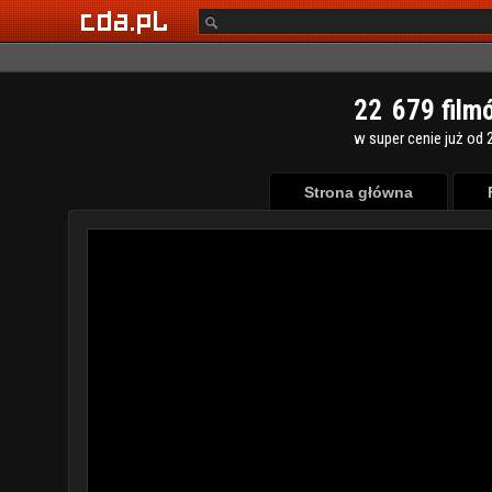
2
2
6
7
9
film
w super cenie już od 2
Strona główna