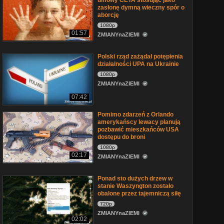
umowy CETA stosując jako
zasłonę dymną wieczny spór o
aborcję
1080p
01:57
ZMIANYnaZIEMI
Polski rząd zażądał potępienia
działalności UPA na Ukrainie
1080p
ZMIANYnaZIEMI
07:42
Pomimo zdarzeń z Orlando
amerykańscy lewacy planują
pozbawić mieszkańców USA
dostępu do broni
1080p
02:17
ZMIANYnaZIEMI
Ponad sto dużych drzew w
stanie Waszyngton zostało
obalone przez tajemniczą siłę
720p
ZMIANYnaZIEMI
02:02