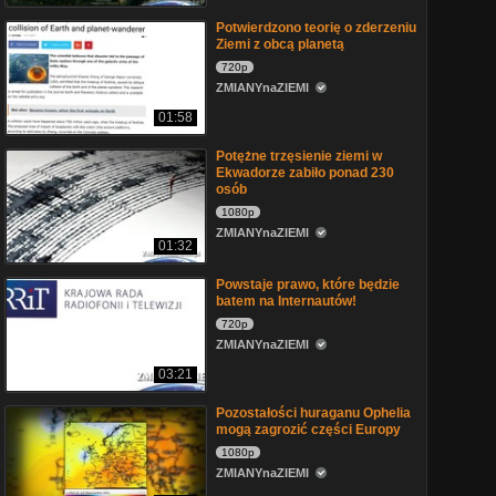
Potwierdzono teorię o zderzeniu
Ziemi z obcą planetą
720p
ZMIANYnaZIEMI
01:58
Potężne trzęsienie ziemi w
Ekwadorze zabiło ponad 230
osób
1080p
ZMIANYnaZIEMI
01:32
Powstaje prawo, które będzie
batem na Internautów!
720p
ZMIANYnaZIEMI
03:21
Pozostałości huraganu Ophelia
mogą zagrozić części Europy
1080p
ZMIANYnaZIEMI