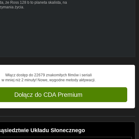
a, że Ross 128 b to planeta skalista, na
rzymania życia.
mie-w-sasiedztwie-ukladu-slonecznego
Włącz dostęp do 22679 znakomitych filmów i seriali
w mniej niż 2 minuty! Nowe, wygodne metody aktywacji.
Dołącz do CDA Premium
sąsiedztwie Układu Słonecznego