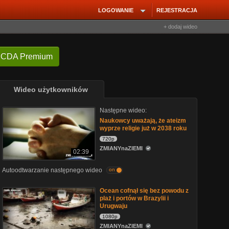
LOGOWANIE
REJESTRACJA
+ dodaj wideo
 CDA Premium
Wideo użytkowników
Następne wideo:
Naukowcy uważają, że ateizm
wyprze religie już w 2038 roku
720p
ZMIANYnaZIEMI
02:39
Autoodtwarzanie następnego wideo
on
Ocean cofnął się bez powodu z
plaż i portów w Brazylii i
Urugwaju
1080p
ZMIANYnaZIEMI