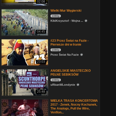
02:08
Wielki Mur Węgierski
1080p
KikiKrzysztof - Wojna ...
04:45
#23 Przez Świat na Fazie -
Pierwsze dni w Iranie
1080p
Przez Świat Na Fazie
23:03
ANGIELSKIE MIASTECZKO
PEŁNE SEBIKSÓW
1080p
uRbanWLondynie
25:48
WIELKA TRASA KONCERTOWA
2017 - Zenek, Nocny Kochanek,
The Analogs, Pull the Wire,
Venflon...