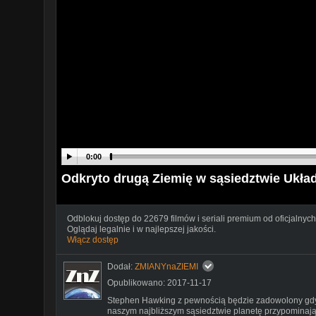
0:00
Odkryto drugą Ziemię w sąsiedztwie Ukł
Odblokuj dostęp do 22679 filmów i seriali premium od oficjalnych
Oglądaj legalnie i w najlepszej jakości.
Włącz dostęp
Dodał:
ZMIANYnaZIEMI
Opublikowano: 2017-11-17
Stephen Hawking z pewnością będzie zadowolony gdy 
naszym najbliższym sąsiedztwie planetę przypominającą