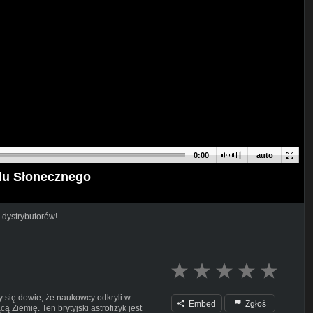
0:00
auto
adu Słonecznego
 dystrybutorów!
się dowie, że naukowcy odkryli w
Embed
Zgłoś
 Ziemię. Ten brytyjski astrofizyk jest