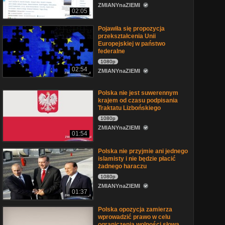
ZMIANYnaZIEMI
02:05
Pojawiła się propozycja
przekształcenia Unii
Europejskiej w państwo
federalne
1080p
02:54
ZMIANYnaZIEMI
Polska nie jest suwerennym
krajem od czasu podpisania
Traktatu Lizbońskiego
1080p
ZMIANYnaZIEMI
01:54
Polska nie przyjmie ani jednego
islamisty i nie będzie płacić
żadnego haraczu
1080p
ZMIANYnaZIEMI
01:37
Polska opozycja zamierza
wprowadzić prawo w celu
ograniczenia wolności słowa