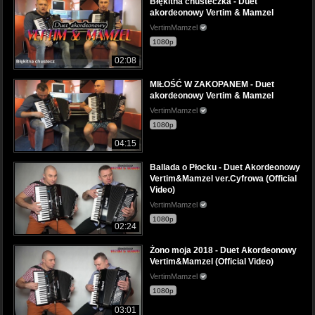
Błękitna chusteczka - Duet
akordeonowy Vertim & Mamzel
VertimMamzel
1080p
02:08
MIŁOŚĆ W ZAKOPANEM - Duet
akordeonowy Vertim & Mamzel
VertimMamzel
1080p
04:15
Ballada o Płocku - Duet Akordeonowy
Vertim&Mamzel ver.Cyfrowa (Official
Video)
VertimMamzel
1080p
02:24
Żono moja 2018 - Duet Akordeonowy
Vertim&Mamzel (Official Video)
VertimMamzel
1080p
03:01