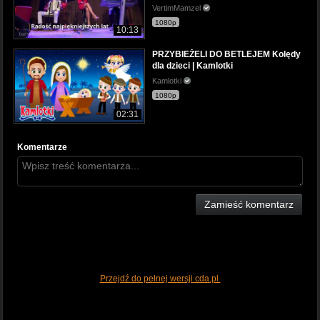
VertimMamzel
1080p
10:13
PRZYBIEŻELI DO BETLEJEM Kolędy
dla dzieci | Kamlotki
Kamlotki
1080p
02:31
Komentarze
Zamieść komentarz
Przejdź do pełnej wersji cda.pl