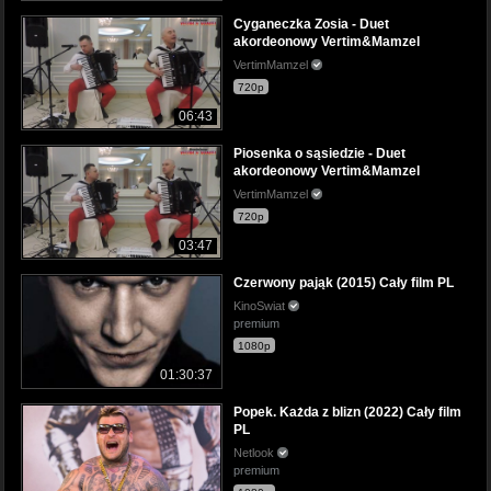
Cyganeczka Zosia - Duet
akordeonowy Vertim&Mamzel
VertimMamzel
720p
06:43
Piosenka o sąsiedzie - Duet
akordeonowy Vertim&Mamzel
VertimMamzel
720p
03:47
Czerwony pająk (2015) Cały film PL
KinoSwiat
premium
1080p
01:30:37
Popek. Każda z blizn (2022) Cały film
PL
Netlook
premium