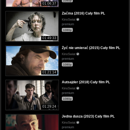
1080p
01:06:37
Zaćma (2016) Cały film PL
KinoSwiat
premium
1080p
01:49:33
Żyć nie umierać (2015) Cały film PL
KinoSwiat
premium
1080p
01:21:14
Autsajder (2018) Cały film PL
KinoSwiat
premium
1080p
01:29:24
Jedna dusza (2023) Cały film PL
KinoSwiat
premium