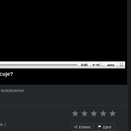
0:00
auto
cuje?
 dystrybutorów!
e :)
Embed
Zgłoś