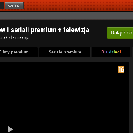
ów i seriali premium + telewizja
Dołącz
do
3,99 zł / miesiąc
Filmy premium
Seriale premium
Dla dzieci