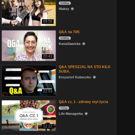
1080p
Waksy
09:56
Q&A na 70K
1080p
KasiaSawicka
20:42
Q&A SPESZJAL NA STO KILO
SUBA.
Krzysztof Kubeczko
22:53
Q&A cz. 1 - zdrowy styl życia
720p
Life Managerka
12:22