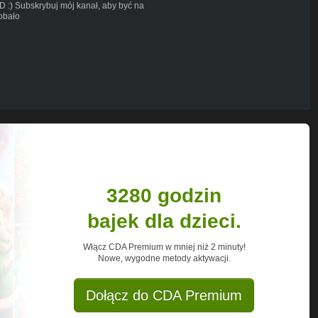
HD :) Subskrybuj mój kanał, aby być na
dobało
uli
lub
3280 godzin
bajek dla dzieci.
Włącz CDA Premium w mniej niż 2 minuty!
Nowe, wygodne metody aktywacji.
Dołącz do CDA Premium