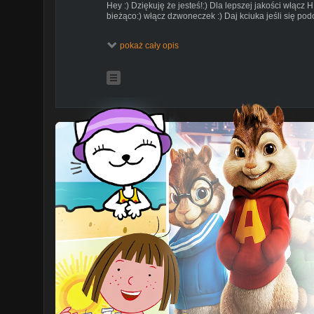
Hey :) Dziękuję że jesteś!:) Dla lepszej jakości włącz 
bieżąco:) włącz dzwoneczek :) Daj kciuka jeśli się po
Współpraca: kasiunia19910802@gmail.com
pokaż cały opis
Napisz do mnie :
Kasia Frączek
ul. Tarasowa 1
SKR. Pocztowa 801
20- 001 Lublin
Tu mnie znajdziecie;)
INSTAGRAM: salomeajuli
SNAPCHAT: salomeajuli
MÓJ FACEBOOK:
https://www.facebook.com/salomea.j
https://www.facebook.com/pages/Salome.