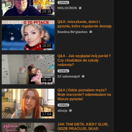
1080p
HOLOCRON
29:38
Q&A: mieszkanie, dzieci i
pytania, które regularnie dostaję
Ewelina Be'glashes
18:05
Q&A - Jak wyglądał mój poród ?
Czy chodziłam do szkoły
rodzenia?
1080p
SJ salomeajuli
09:18
Q&A | Gdzie poznałam męża?
Moje marzenie? odpowiadam na
Wasze pytania!
1080p
aliszja
17:04
JAK TAM DIETA, KIEDY SLUB,
GDZIE PRACUJE, SKAD