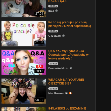
BAZIU? Q&A
1080p
Ewa
27:59
Po co się pracuje i po co są
pieniądze? Dzieci odpowiadają
1080p
Gazeta.pl
01:38
Q&A cz.2 Wy Pytacie - Ja
Odpowiadam ...Pogaduchy w
leniwą niedzielę;)
1080p
Dominika Mizia
38:13
WRACAM NA YOUTUBE!
CIESZYCIE SIĘ?
1080p
Max Krason
08:01
8-KLASISCI po EGZAMINIE