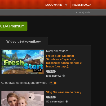
LOGOWANIE
REJESTRACJA
+ dodaj wideo
 CDA Premium
Wideo użytkowników
Następne wideo:
Fresh Start Cleannig
Simulator - Czyścimy
(wreszcie) naszą planetę z
brudu (post apo).
40:24
1080p
niedzielnyw
Autoodtwarzanie następnego wideo
on
Vlog Nie wracam do pracy
1080p
SJ salomeajuli