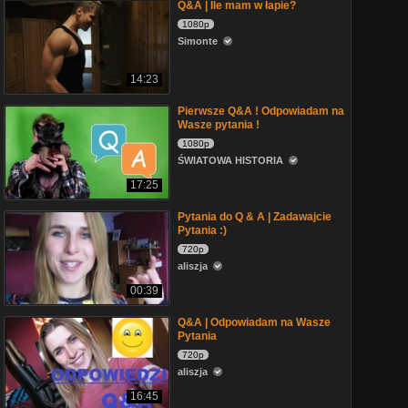
Q&A | Ile mam w łapie?
1080p
Simonte
14:23
Pierwsze Q&A ! Odpowiadam na
Wasze pytania !
1080p
ŚWIATOWA HISTORIA
17:25
Pytania do Q & A | Zadawajcie
Pytania :)
720p
aliszja
00:39
Q&A | Odpowiadam na Wasze
Pytania
720p
aliszja
16:45