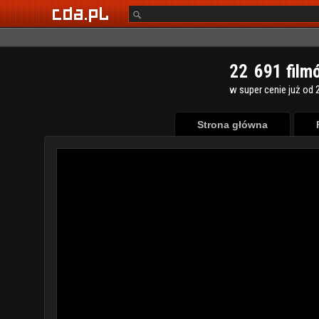
2
2
6
9
1
film
w super cenie już od 2
Strona główna