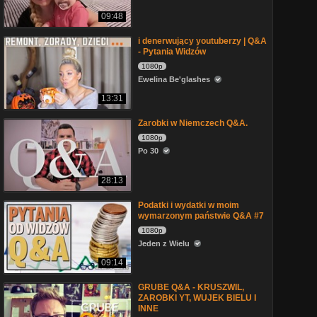
09:48
i denerwujący youtuberzy | Q&A
- Pytania Widzów
1080p
Ewelina Be'glashes
13:31
Zarobki w Niemczech Q&A.
1080p
Po 30
28:13
Podatki i wydatki w moim
wymarzonym państwie Q&A #7
1080p
Jeden z Wielu
09:14
GRUBE Q&A - KRUSZWIL,
ZAROBKI YT, WUJEK BIELU I
INNE